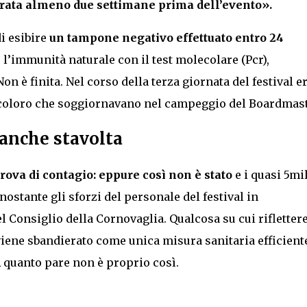
rata almeno due settimane prima dell’evento».
di esibire
un
tampone negativo effettuato
entro 24
e l’immunità naturale con il test molecolare (Pcr),
on è finita. Nel corso della terza giornata del festival e
 coloro che soggiornavano nel campeggio del Boardmast
a anche stavolta
rova di contagio: eppure così non è stato
e i quasi 5mi
nostante gli sforzi del personale del festival in
l Consiglio della Cornovaglia. Qualcosa su cui riflettere
viene sbandierato come unica misura sanitaria efficient
A quanto pare non è proprio così.