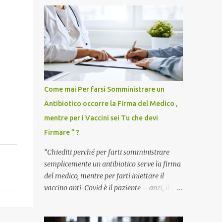
Come mai Per farsi Somministrare un
Antibiotico occorre la Firma del Medico ,
mentre per i Vaccini sei Tu che devi
Firmare ” ?
“Chiediti perché per farti somministrare
semplicemente un antibiotico serve la firma
del medico, mentre per farti iniettare il
vaccino anti-Covid è il paziente – anzi, il
cittadino sano – a dover firmare una
liberatoria di responsabilità. ” È una