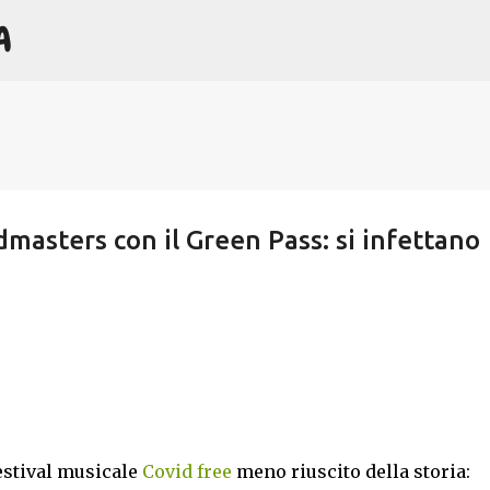
A
Passa ai contenuti principali
masters con il Green Pass: si infettano
estival musicale
Covid free
meno riuscito della storia: