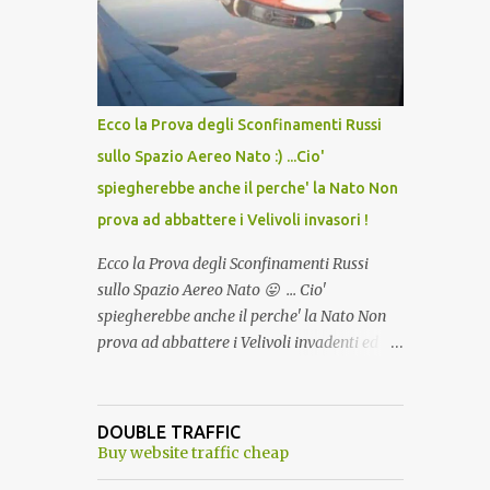
lo scopo della temperatura? Qualcuno a suo
tempo ribattezzo' il Vaccino come: l' Amaro
del Capo, era "spettacolare Ghiacciato, ma
andava bene anche, a Temperatura
Ambiente"! Riproponiamo l'articolo per NON
Ecco la Prova degli Sconfinamenti Russi
Dimenticare!
sullo Spazio Aereo Nato :) ...Cio'
spiegherebbe anche il perche' la Nato Non
prova ad abbattere i Velivoli invasori !
Ecco la Prova degli Sconfinamenti Russi
sullo Spazio Aereo Nato 😛 ... Cio'
spiegherebbe anche il perche' la Nato Non
prova ad abbattere i Velivoli invadenti ed
invasori... forse ne teme le conseguenze viste
le immagini ! Tranquilli, Non esiste ancora
alcuna notizia di un'invasione dello spazio
DOUBLE TRAFFIC
aereo NATO da parte di un robot chiamato
Buy website traffic cheap
"Goldrake"; questo evento sembra essere