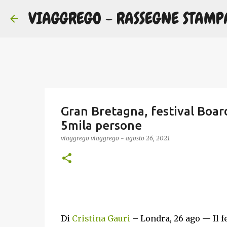
VIAGGREGO - RASSEGNE STAMP
Gran Bretagna, festival Board
5mila persone
viaggrego
viaggrego
-
agosto 26, 2021
Di
Cristina Gauri
– Londra, 26 ago — Il f