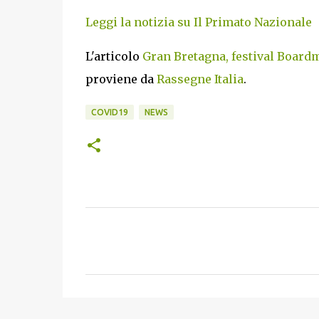
Leggi la notizia su Il Primato Nazionale
L'articolo
Gran Bretagna, festival Boardm
proviene da
Rassegne Italia
.
COVID19
NEWS
C
o
m
m
e