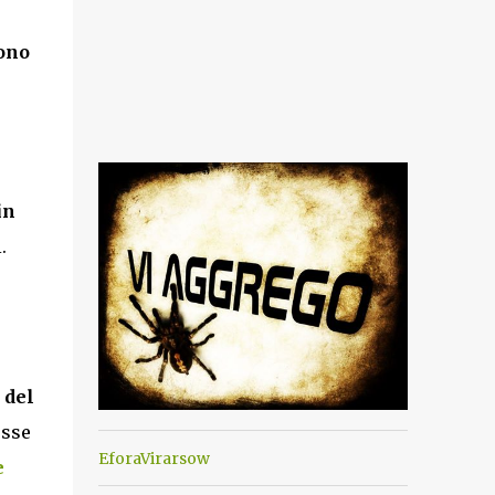
sono
in
.
 del
esse
EforaVirarsow
e