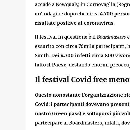
accade a Newqualy, in Cornovaglia (Regno
un’indagine dopo che circa
4.700 person
risultate positive al coronavirus.
Il festival in questione è il
Boardmasters
e
esaurito con circa 76mila partecipanti, h
Smith.
Dei 4.700 infetti circa 800 vivon
tutto il Paese
, destando enormi preoccupa
Il festival Covid free meno 
Questo nonostante l’organizzazione ri
Covid: i partecipanti dovevano presenta
nostro Green pass) e sottoporsi più vo
partecipare al Boardmasters, infatti,
dov