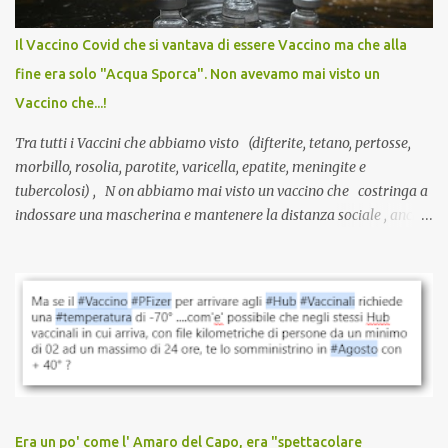
internazionale serve solo una firma. La tua. Lo si somministra
anche a persone sane, giovani, senza fattori di rischio, spesso già
Il Vaccino Covid che si vantava di essere Vaccino ma che alla
guarite da un’infezione naturale . Ma non serve una visita, non
fine era solo "Acqua Sporca". Non avevamo mai visto un
serve una prescrizione. Non c’è diagnosi. Non c’è presa in carico.
Vaccino che...!
L’unico atto richiesto è una fi...
Tra tutti i Vaccini che abbiamo visto (difterite, tetano, pertosse,
morbillo, rosolia, parotite, varicella, epatite, meningite e
tubercolosi) , N on abbiamo mai visto un vaccino che costringa a
indossare una mascherina e mantenere la distanza sociale , anche
quando eri completamente vaccinato… Non avevamo mai sentito
parlare di un vaccino che diffonda il virus anche dopo la
vaccinazione. Non avevamo mai sentito parlare di ricompense,
sconti, incentivi per vaccinarsi. Non avevamo mai visto
discriminazioni per coloro che non l’hanno fatto. Se non sei stato
vaccinato, nessuno aveva prima cercato di farti sentire una
persona cattiva. Non avevamo mai visto un vaccino che minacci le
relazioni tra familiari, colleghi e amici. Non avevamo mai visto un
vaccino usato per minacciare i mezzi di sussistenza, il lavoro o la
Era un po' come l' Amaro del Capo, era "spettacolare