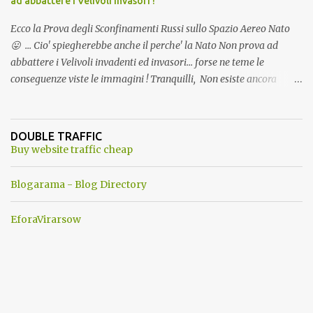
ad abbattere i Velivoli invasori !
Ecco la Prova degli Sconfinamenti Russi sullo Spazio Aereo Nato
😛 ... Cio' spiegherebbe anche il perche' la Nato Non prova ad
abbattere i Velivoli invadenti ed invasori... forse ne teme le
conseguenze viste le immagini ! Tranquilli, Non esiste ancora
alcuna notizia di un'invasione dello spazio aereo NATO da parte di
un robot chiamato "Goldrake"; questo evento sembra essere
ancora una fantasia Nato o forse una "False Flag", per provocare
DOUBLE TRAFFIC
una guerra mondiale che difficilmente da menti sane, potrebbe
Buy website traffic cheap
scoccare ! !
Blogarama - Blog Directory
EforaVirarsow