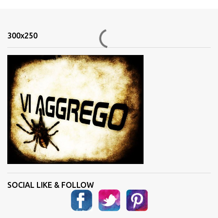
m
e
n
300x250
t
i
SOCIAL LIKE & FOLLOW