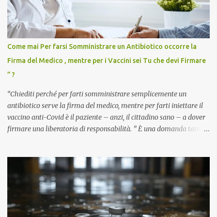
Come mai Per farsi Somministrare un Antibiotico occorre la
Firma del Medico , mentre per i Vaccini sei Tu che devi Firmare
” ?
“Chiediti perché per farti somministrare semplicemente un
antibiotico serve la firma del medico, mentre per farti iniettare il
vaccino anti-Covid è il paziente – anzi, il cittadino sano – a dover
firmare una liberatoria di responsabilità. ” È una domanda tanto
semplice quanto devastante quella posta dal dottor Andrea
Stramezzi, medico, che ha curato migliaia di pazienti durante la
pandemia. Un interrogativo che dovrebbe scuotere chiunque abbia
ancora il coraggio di pensare con la propria testa. Per il vaccino
anti-Covid, un pro-farmaco, con autorizzazione condizionata,
sviluppato in tempi record, con tecnologie mai utilizzate prima su
larga scala, ancora oggetto di studio e di discussione