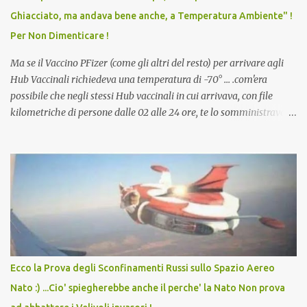
scuola. Non avevamo mai visto un vaccino che permettesse a un
Ghiacciato, ma andava bene anche, a Temperatura Ambiente" !
dodicenne di ignorare il consenso dei genitori. Dopo tutti i vaccini
Per Non Dimenticare !
che abbiamo elencato sopra...
Ma se il Vaccino PFizer (come gli altri del resto) per arrivare agli
Hub Vaccinali richiedeva una temperatura di -70° ... .com'era
possibile che negli stessi Hub vaccinali in cui arrivava, con file
kilometriche di persone dalle 02 alle 24 ore, te lo somministravano
in Agosto con + 40° ? Ricordate i Camioncini di Gelati affittati per
lo scopo della temperatura? Qualcuno a suo tempo ribattezzo' il
Vaccino come: l' Amaro del Capo, era "spettacolare Ghiacciato, ma
andava bene anche, a Temperatura Ambiente"! Riproponiamo
l'articolo per NON Dimenticare!
Ecco la Prova degli Sconfinamenti Russi sullo Spazio Aereo
Nato :) ...Cio' spiegherebbe anche il perche' la Nato Non prova