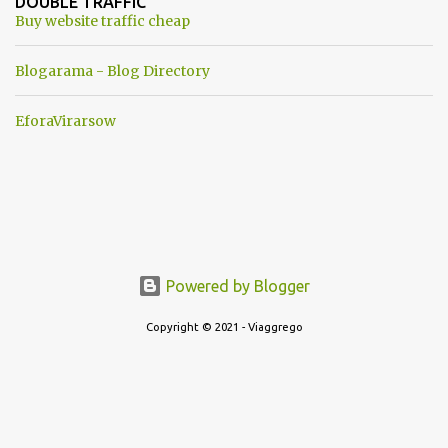
DOUBLE TRAFFIC
una guerra mondiale che difficilmente da menti sane, potrebbe
Buy website traffic cheap
scoccare ! !
Blogarama - Blog Directory
EforaVirarsow
Powered by Blogger
Copyright © 2021 - Viaggrego