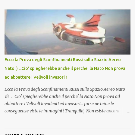
lo scopo della temperatura? Qualcuno a suo tempo ribattezzo' il
Vaccino come: l' Amaro del Capo, era "spettacolare Ghiacciato, ma
andava bene anche, a Temperatura Ambiente"! Riproponiamo
l'articolo per NON Dimenticare!
Ecco la Prova degli Sconfinamenti Russi sullo Spazio Aereo
Nato :) ...Cio' spiegherebbe anche il perche' la Nato Non prova
ad abbattere i Velivoli invasori !
Ecco la Prova degli Sconfinamenti Russi sullo Spazio Aereo Nato
😛 ... Cio' spiegherebbe anche il perche' la Nato Non prova ad
abbattere i Velivoli invadenti ed invasori... forse ne teme le
conseguenze viste le immagini ! Tranquilli, Non esiste ancora
alcuna notizia di un'invasione dello spazio aereo NATO da parte di
un robot chiamato "Goldrake"; questo evento sembra essere
ancora una fantasia Nato o forse una "False Flag", per provocare