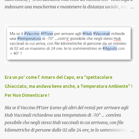
indossare una mascherina e mantenere la distanza sociale , anche
quando eri completamente vaccinato… Non avevamo mai sentito
parlare di un vaccino che diffonda il virus anche dopo la
vaccinazione. Non avevamo mai sentito parlare di ricompense,
sconti, incentivi per vaccinarsi. Non avevamo mai visto
discriminazioni per coloro che non l’hanno fatto. Se non sei stato
vaccinato, nessuno aveva prima cercato di farti sentire una
persona cattiva. Non avevamo mai visto un vaccino che minacci le
relazioni tra familiari, colleghi e amici. Non avevamo mai visto un
vaccino usato per minacciare i mezzi di sussistenza, il lavoro o la
Era un po' come l' Amaro del Capo, era "spettacolare
scuola. Non avevamo mai visto un vaccino che permettesse a un
Ghiacciato, ma andava bene anche, a Temperatura Ambiente" !
dodicenne di ignorare il consenso dei genitori. Dopo tutti i vaccini
Per Non Dimenticare !
che abbiamo elencato sopra...
Ma se il Vaccino PFizer (come gli altri del resto) per arrivare agli
Hub Vaccinali richiedeva una temperatura di -70° ... .com'era
possibile che negli stessi Hub vaccinali in cui arrivava, con file
kilometriche di persone dalle 02 alle 24 ore, te lo somministravano
in Agosto con + 40° ? Ricordate i Camioncini di Gelati affittati per