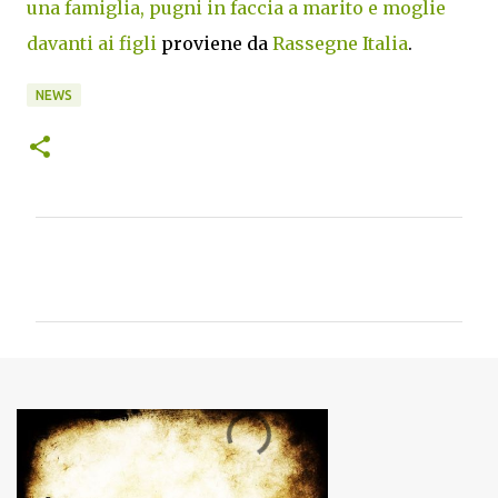
una famiglia, pugni in faccia a marito e moglie
davanti ai figli
proviene da
Rassegne Italia
.
NEWS
C
o
m
m
e
n
t
i