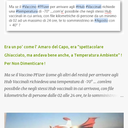
vaccinazione. Non avevamo mai sentito parlare di ricompense,
sconti, incentivi per vaccinarsi. Non avevamo mai visto
discriminazioni per coloro che non l’hanno fatto. Se non sei stato
vaccinato, nessuno aveva prima cercato di farti sentire una
persona cattiva. Non avevamo mai visto un vaccino che minacci le
relazioni tra familiari, colleghi e amici. Non avevamo mai visto un
vaccino usato per minacciare i mezzi di sussistenza, il lavoro o la
Era un po' come l' Amaro del Capo, era "spettacolare
scuola. Non avevamo mai visto un vaccino che permettesse a un
Ghiacciato, ma andava bene anche, a Temperatura Ambiente" !
dodicenne di ignorare il consenso dei genitori. Dopo tutti i vaccini
Per Non Dimenticare !
che abbiamo elencato sopra...
Ma se il Vaccino PFizer (come gli altri del resto) per arrivare agli
Hub Vaccinali richiedeva una temperatura di -70° ... .com'era
possibile che negli stessi Hub vaccinali in cui arrivava, con file
kilometriche di persone dalle 02 alle 24 ore, te lo somministravano
in Agosto con + 40° ? Ricordate i Camioncini di Gelati affittati per
lo scopo della temperatura? Qualcuno a suo tempo ribattezzo' il
Vaccino come: l' Amaro del Capo, era "spettacolare Ghiacciato, ma
andava bene anche, a Temperatura Ambiente"! Riproponiamo