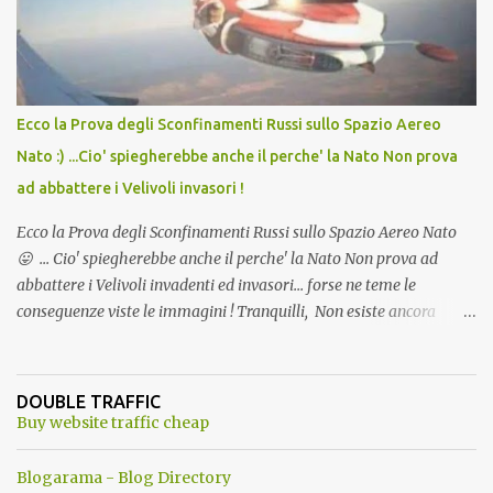
l'articolo per NON Dimenticare!
Ecco la Prova degli Sconfinamenti Russi sullo Spazio Aereo
Nato :) ...Cio' spiegherebbe anche il perche' la Nato Non prova
ad abbattere i Velivoli invasori !
Ecco la Prova degli Sconfinamenti Russi sullo Spazio Aereo Nato
😛 ... Cio' spiegherebbe anche il perche' la Nato Non prova ad
abbattere i Velivoli invadenti ed invasori... forse ne teme le
conseguenze viste le immagini ! Tranquilli, Non esiste ancora
alcuna notizia di un'invasione dello spazio aereo NATO da parte di
un robot chiamato "Goldrake"; questo evento sembra essere
ancora una fantasia Nato o forse una "False Flag", per provocare
DOUBLE TRAFFIC
una guerra mondiale che difficilmente da menti sane, potrebbe
Buy website traffic cheap
scoccare ! !
Blogarama - Blog Directory