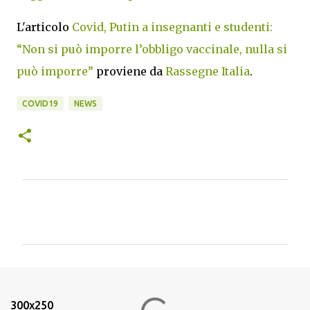
L'articolo
Covid, Putin a insegnanti e studenti:
“Non si può imporre l’obbligo vaccinale, nulla si
può imporre”
proviene da
Rassegne Italia
.
COVID19
NEWS
C
o
m
m
e
n
300x250