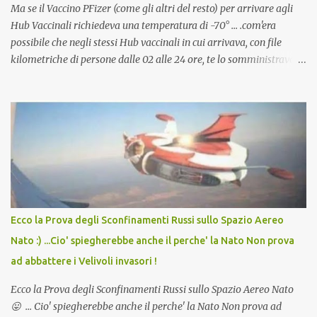
Ma se il Vaccino PFizer (come gli altri del resto) per arrivare agli
Hub Vaccinali richiedeva una temperatura di -70° ... .com'era
possibile che negli stessi Hub vaccinali in cui arrivava, con file
kilometriche di persone dalle 02 alle 24 ore, te lo somministravano
in Agosto con + 40° ? Ricordate i Camioncini di Gelati affittati per
lo scopo della temperatura? Qualcuno a suo tempo ribattezzo' il
Vaccino come: l' Amaro del Capo, era "spettacolare Ghiacciato, ma
andava bene anche, a Temperatura Ambiente"! Riproponiamo
l'articolo per NON Dimenticare!
Ecco la Prova degli Sconfinamenti Russi sullo Spazio Aereo
Nato :) ...Cio' spiegherebbe anche il perche' la Nato Non prova
ad abbattere i Velivoli invasori !
Ecco la Prova degli Sconfinamenti Russi sullo Spazio Aereo Nato
😛 ... Cio' spiegherebbe anche il perche' la Nato Non prova ad