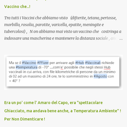
serve una prescrizione. Non c’è diagnosi. Non c’è presa in carico.
Vaccino che...!
L’unico atto richiesto è una fi...
Tra tutti i Vaccini che abbiamo visto (difterite, tetano, pertosse,
morbillo, rosolia, parotite, varicella, epatite, meningite e
tubercolosi) , N on abbiamo mai visto un vaccino che costringa a
indossare una mascherina e mantenere la distanza sociale , anche
quando eri completamente vaccinato… Non avevamo mai sentito
parlare di un vaccino che diffonda il virus anche dopo la
vaccinazione. Non avevamo mai sentito parlare di ricompense,
sconti, incentivi per vaccinarsi. Non avevamo mai visto
discriminazioni per coloro che non l’hanno fatto. Se non sei stato
vaccinato, nessuno aveva prima cercato di farti sentire una
persona cattiva. Non avevamo mai visto un vaccino che minacci le
relazioni tra familiari, colleghi e amici. Non avevamo mai visto un
vaccino usato per minacciare i mezzi di sussistenza, il lavoro o la
Era un po' come l' Amaro del Capo, era "spettacolare
scuola. Non avevamo mai visto un vaccino che permettesse a un
Ghiacciato, ma andava bene anche, a Temperatura Ambiente" !
dodicenne di ignorare il consenso dei genitori. Dopo tutti i vaccini
Per Non Dimenticare !
che abbiamo elencato sopra...