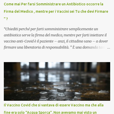
Come mai Per farsi Somministrare un Antibiotico occorre la
Firma del Medico , mentre per i Vaccini sei Tu che devi Firmare
” ?
“Chiediti perché per farti somministrare semplicemente un
antibiotico serve la firma del medico, mentre per farti iniettare il
vaccino anti-Covid è il paziente – anzi, il cittadino sano – a dover
firmare una liberatoria di responsabilità. ” È una domanda tanto
semplice quanto devastante quella posta dal dottor Andrea
Stramezzi, medico, che ha curato migliaia di pazienti durante la
pandemia. Un interrogativo che dovrebbe scuotere chiunque abbia
ancora il coraggio di pensare con la propria testa. Per il vaccino
anti-Covid, un pro-farmaco, con autorizzazione condizionata,
sviluppato in tempi record, con tecnologie mai utilizzate prima su
larga scala, ancora oggetto di studio e di discussione
internazionale serve solo una firma. La tua. Lo si somministra
anche a persone sane, giovani, senza fattori di rischio, spesso già
Il Vaccino Covid che si vantava di essere Vaccino ma che alla
guarite da un’infezione naturale . Ma non serve una visita, non
fine era solo "Acqua Sporca". Non avevamo mai visto un