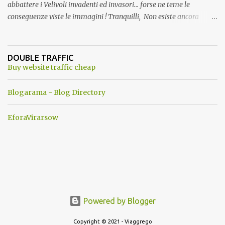
abbattere i Velivoli invadenti ed invasori... forse ne teme le
conseguenze viste le immagini ! Tranquilli, Non esiste ancora
alcuna notizia di un'invasione dello spazio aereo NATO da parte di
un robot chiamato "Goldrake"; questo evento sembra essere
ancora una fantasia Nato o forse una "False Flag", per provocare
DOUBLE TRAFFIC
una guerra mondiale che difficilmente da menti sane, potrebbe
Buy website traffic cheap
scoccare ! !
Blogarama - Blog Directory
EforaVirarsow
Powered by Blogger
Copyright © 2021 - Viaggrego