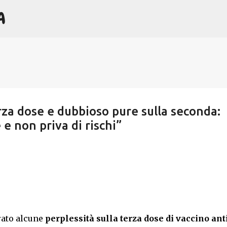
A
Passa ai contenuti principali
erza dose e dubbioso pure sulla seconda:
 e non priva di rischi”
ato alcune
perplessità sulla terza dose di vaccino ant