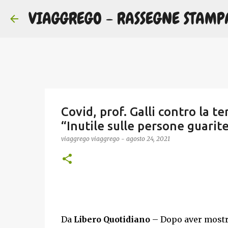
VIAGGREGO - RASSEGNE STAMP
Covid, prof. Galli contro la t
“Inutile sulle persone guarite
viaggrego
viaggrego
-
agosto 24, 2021
Da
Libero Quotidiano
– Dopo aver mostr