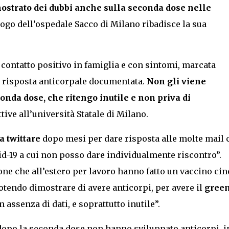
ostrato dei dubbi anche sull
a seconda dose nelle
ologo dell’ospedale Sacco di Milano ribadisce la sua
 contatto positivo in famiglia e con sintomi, marcata
e risposta anticorpale documentata.
Non gli viene
conda dose, che
ritengo inutile e non priva di
ttive all’università Statale di Milano.
a twittare
dopo mesi per dare risposta alle molte mail 
d-19 a cui non posso dare individualmente riscontro”.
one che all’estero per lavoro hanno fatto un vaccino cin
tendo dimostrare di avere anticorpi, per avere il
gree
assenza di dati, e soprattutto inutile”.
 dopo la seconda dose non hanno sviluppato anticorpi, i