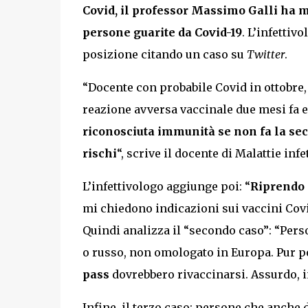
Covid, il professor Massimo Galli ha m
persone guarite da Covid-19
. L’infettiv
posizione citando un caso su
Twitter
.
“Docente con probabile Covid in ottobre,
reazione avversa vaccinale due mesi fa 
riconosciuta immunità se non fa la se
rischi
“, scrive il docente di Malattie infe
L’infettivologo aggiunge poi: “
Riprendo 
mi chiedono indicazioni sui vaccini Covi
Quindi analizza il “secondo caso”: “Pers
o russo, non omologato in Europa. Pur po
pass
dovrebbero rivaccinarsi. Assurdo, in 
Infine, il terzo caso: persone che anche