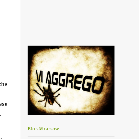
che
ese
n
EforaVirarsow
n