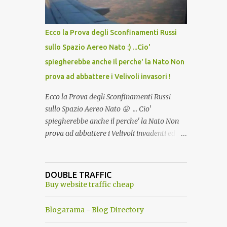
del Capo, era "spettacolare Ghiacciato, ma
andava bene anche, a Temperatura
Ambiente"! Riproponiamo l'articolo per NON
Ecco la Prova degli Sconfinamenti Russi
Dimenticare!
sullo Spazio Aereo Nato :) ...Cio'
spiegherebbe anche il perche' la Nato Non
prova ad abbattere i Velivoli invasori !
Ecco la Prova degli Sconfinamenti Russi
sullo Spazio Aereo Nato 😛 ... Cio'
spiegherebbe anche il perche' la Nato Non
prova ad abbattere i Velivoli invadenti ed
invasori... forse ne teme le conseguenze viste
le immagini ! Tranquilli, Non esiste ancora
alcuna notizia di un'invasione dello spazio
DOUBLE TRAFFIC
aereo NATO da parte di un robot chiamato
Buy website traffic cheap
"Goldrake"; questo evento sembra essere
ancora una fantasia Nato o forse una "False
Blogarama - Blog Directory
Flag", per provocare una guerra mondiale