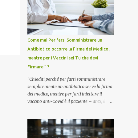
Come mai Per farsi Somministrare un
Antibiotico occorre la Firma del Medico ,
mentre per i Vaccini sei Tu che devi
Firmare ” ?
“Chiediti perché per farti somministrare
semplicemente un antibiotico serve la firma
del medico, mentre per farti iniettare il
vaccino anti-Covid è il paziente – anzi, il
cittadino sano – a dover firmare una
liberatoria di responsabilità. ” È una
domanda tanto semplice quanto devastante
quella posta dal dottor Andrea Stramezzi,