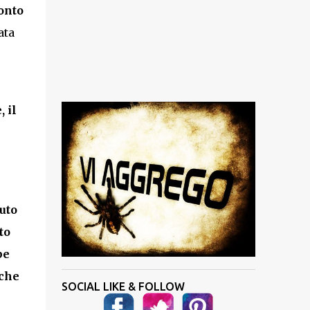
ronto
ata
 il
uto
to
be
 che
SOCIAL LIKE & FOLLOW