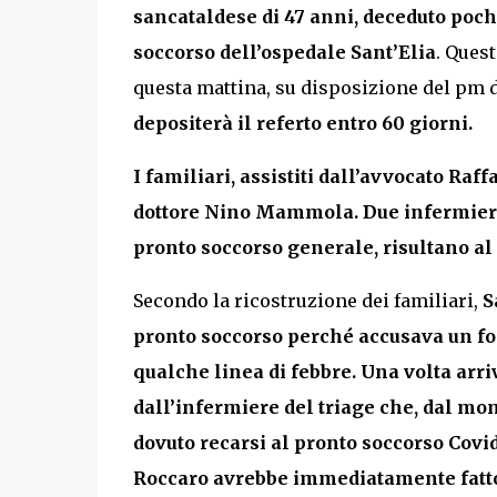
sancataldese di 47 anni, deceduto pochi
soccorso dell’ospedale Sant’Elia
. Ques
questa mattina, su disposizione del pm d
depositerà il referto entro 60 giorni.
I familiari, assistiti dall’avvocato Ra
dottore Nino Mammola. Due infermieri,
pronto soccorso generale, risultano a
Secondo la ricostruzione dei familiari,
S
pronto soccorso perché accusava un for
qualche linea di febbre. Una volta arri
dall’infermiere del triage che, dal mo
dovuto recarsi al pronto soccorso Covi
Roccaro avrebbe immediatamente fatt