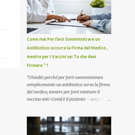
Come mai Per farsi Somministrare un
Antibiotico occorre la Firma del Medico ,
mentre per i Vaccini sei Tu che devi
Firmare ” ?
“Chiediti perché per farti somministrare
semplicemente un antibiotico serve la firma
del medico, mentre per farti iniettare il
vaccino anti-Covid è il paziente – anzi, il
cittadino sano – a dover firmare una
liberatoria di responsabilità. ” È una
domanda tanto semplice quanto devastante
quella posta dal dottor Andrea Stramezzi,