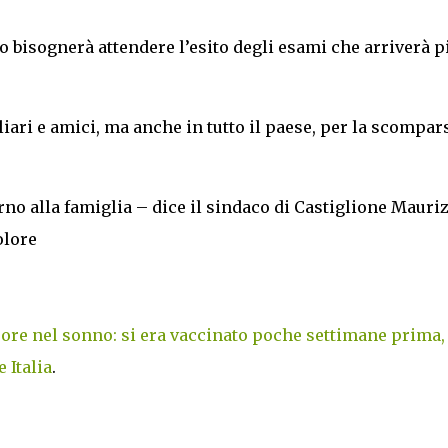
o bisognerà attendere l’esito degli esami che arriverà p
liari e amici, ma anche in tutto il paese, per la scompar
rno alla famiglia – dice il sindaco di Castiglione Mauri
olore
ore nel sonno: si era vaccinato poche settimane prima,
 Italia
.