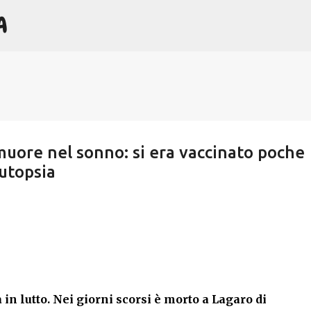
A
Passa ai contenuti principali
muore nel sonno: si era vaccinato poche
autopsia
in lutto. Nei giorni scorsi è morto a Lagaro di