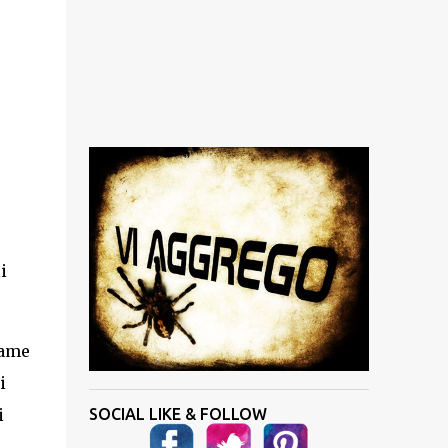
i
game
i
i
SOCIAL LIKE & FOLLOW