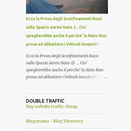
del Capo, era "spettacolare Ghiacciato, ma
andava bene anche, a Temperatura
Ambiente"! Riproponiamo l'articolo per NON
Ecco la Prova degli Sconfinamenti Russi
Dimenticare!
sullo Spazio Aereo Nato :) ...Cio'
spiegherebbe anche il perche' la Nato Non
prova ad abbattere i Velivoli invasori !
Ecco la Prova degli Sconfinamenti Russi
sullo Spazio Aereo Nato 😛 ... Cio'
spiegherebbe anche il perche' la Nato Non
prova ad abbattere i Velivoli invadenti ed
invasori... forse ne teme le conseguenze viste
le immagini ! Tranquilli, Non esiste ancora
alcuna notizia di un'invasione dello spazio
DOUBLE TRAFFIC
aereo NATO da parte di un robot chiamato
Buy website traffic cheap
"Goldrake"; questo evento sembra essere
ancora una fantasia Nato o forse una "False
Blogarama - Blog Directory
Flag", per provocare una guerra mondiale