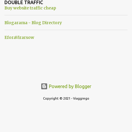
DOUBLE TRAFFIC
una guerra mondiale che difficilmente da menti sane, potrebbe
Buy website traffic cheap
scoccare ! !
Blogarama - Blog Directory
EforaVirarsow
Powered by Blogger
Copyright © 2021 - Viaggrego