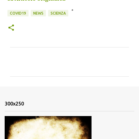
COVID19
NEWS
SCIENZA
C
o
m
m
e
n
300x250
t
i