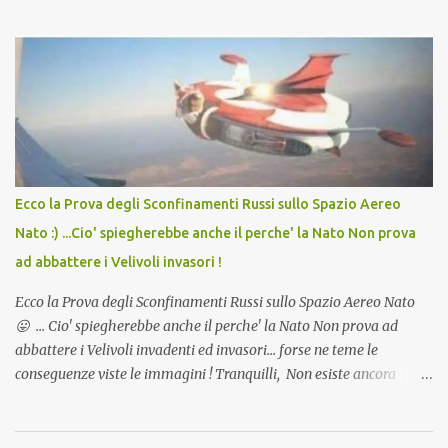
in Agosto con + 40° ? Ricordate i Camioncini di Gelati affittati per
lo scopo della temperatura? Qualcuno a suo tempo ribattezzo' il
Vaccino come: l' Amaro del Capo, era "spettacolare Ghiacciato, ma
andava bene anche, a Temperatura Ambiente"! Riproponiamo
l'articolo per NON Dimenticare!
Ecco la Prova degli Sconfinamenti Russi sullo Spazio Aereo
Nato :) ...Cio' spiegherebbe anche il perche' la Nato Non prova
ad abbattere i Velivoli invasori !
Ecco la Prova degli Sconfinamenti Russi sullo Spazio Aereo Nato
😛 ... Cio' spiegherebbe anche il perche' la Nato Non prova ad
abbattere i Velivoli invadenti ed invasori... forse ne teme le
conseguenze viste le immagini ! Tranquilli, Non esiste ancora
alcuna notizia di un'invasione dello spazio aereo NATO da parte di
un robot chiamato "Goldrake"; questo evento sembra essere
ancora una fantasia Nato o forse una "False Flag", per provocare