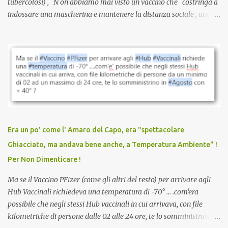
tubercolosi) , N on abbiamo mai visto un vaccino che costringa a
indossare una mascherina e mantenere la distanza sociale , anche
quando eri completamente vaccinato… Non avevamo mai sentito
parlare di un vaccino che diffonda il virus anche dopo la
vaccinazione. Non avevamo mai sentito parlare di ricompense,
sconti, incentivi per vaccinarsi. Non avevamo mai visto
discriminazioni per coloro che non l’hanno fatto. Se non sei stato
vaccinato, nessuno aveva prima cercato di farti sentire una
persona cattiva. Non avevamo mai visto un vaccino che minacci le
relazioni tra familiari, colleghi e amici. Non avevamo mai visto un
vaccino usato per minacciare i mezzi di sussistenza, il lavoro o la
Era un po' come l' Amaro del Capo, era "spettacolare
scuola. Non avevamo mai visto un vaccino che permettesse a un
Ghiacciato, ma andava bene anche, a Temperatura Ambiente" !
dodicenne di ignorare il consenso dei genitori. Dopo tutti i vaccini
Per Non Dimenticare !
che abbiamo elencato sopra...
Ma se il Vaccino PFizer (come gli altri del resto) per arrivare agli
Hub Vaccinali richiedeva una temperatura di -70° ... .com'era
possibile che negli stessi Hub vaccinali in cui arrivava, con file
kilometriche di persone dalle 02 alle 24 ore, te lo somministravano