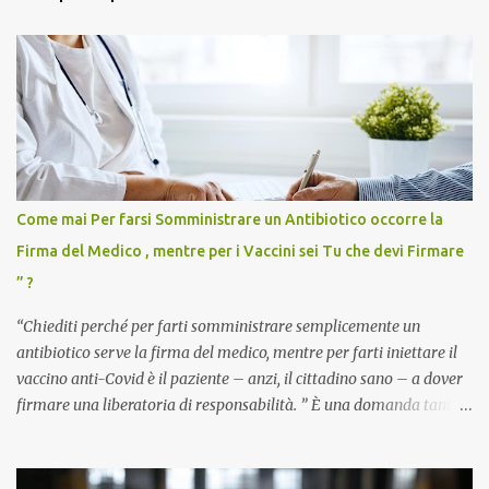
Come mai Per farsi Somministrare un Antibiotico occorre la
Firma del Medico , mentre per i Vaccini sei Tu che devi Firmare
” ?
“Chiediti perché per farti somministrare semplicemente un
antibiotico serve la firma del medico, mentre per farti iniettare il
vaccino anti-Covid è il paziente – anzi, il cittadino sano – a dover
firmare una liberatoria di responsabilità. ” È una domanda tanto
semplice quanto devastante quella posta dal dottor Andrea
Stramezzi, medico, che ha curato migliaia di pazienti durante la
pandemia. Un interrogativo che dovrebbe scuotere chiunque abbia