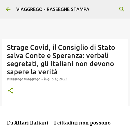
Passa ai contenuti principali
VIAGGREGO - RASSEGNE STAMPA
Strage Covid, il Consiglio di Stato
salva Conte e Speranza: verbali
segretati, gli italiani non devono
sapere la verità
viaggrego
viaggrego
-
luglio 17, 2021
Da
Affari Italiani
–
I cittadini non possono