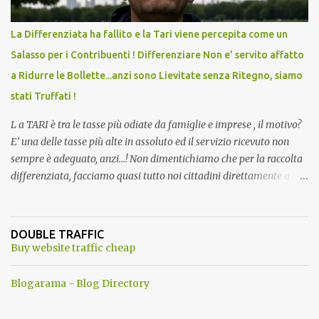
La Differenziata ha fallito e la Tari viene percepita come un
Salasso per i Contribuenti ! Differenziare Non e' servito affatto
a Ridurre le Bollette...anzi sono Lievitate senza Ritegno, siamo
stati Truffati !
L a TARI è tra le tasse più odiate da famiglie e imprese , il motivo?
E’ una delle tasse più alte in assoluto ed il servizio ricevuto non
sempre è adeguato, anzi…! Non dimentichiamo che per la raccolta
differenziata, facciamo quasi tutto noi cittadini direttamente a
casa, abbiamo dovuto trovare posto per tenere in casa una serie di
mastelli di vario colore (perché non tutti hanno un posto esterno
come terrazzi o giardini). Inoltre dobbiamo perdere tempo a
DOUBLE TRAFFIC
dividere tutti i materiali. ...e lo facevamo inizialmente anche con
Buy website traffic cheap
piacere. Del resto ci era stato assicurato che differenziando
avremmo pagato tutti di meno . Ma quando mai? Ogni anno
Blogarama - Blog Directory
aumentano senza ritegno la tari ! Dopo aver fatto tutto questo
lavoro, come ti ripagano? Aumentando le Bollette Tari sino allo