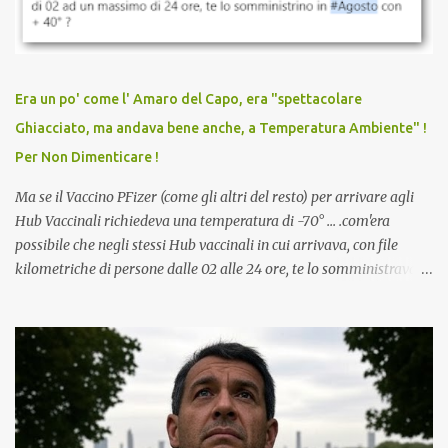
vaccinato, nessuno aveva prima cercato di farti sentire una
persona cattiva. Non avevamo mai visto un vaccino che minacci le
relazioni tra familiari, colleghi e amici. Non avevamo mai visto un
vaccino usato per minacciare i mezzi di sussistenza, il lavoro o la
Era un po' come l' Amaro del Capo, era "spettacolare
scuola. Non avevamo mai visto un vaccino che permettesse a un
Ghiacciato, ma andava bene anche, a Temperatura Ambiente" !
dodicenne di ignorare il consenso dei genitori. Dopo tutti i vaccini
Per Non Dimenticare !
che abbiamo elencato sopra...
Ma se il Vaccino PFizer (come gli altri del resto) per arrivare agli
Hub Vaccinali richiedeva una temperatura di -70° ... .com'era
possibile che negli stessi Hub vaccinali in cui arrivava, con file
kilometriche di persone dalle 02 alle 24 ore, te lo somministravano
in Agosto con + 40° ? Ricordate i Camioncini di Gelati affittati per
lo scopo della temperatura? Qualcuno a suo tempo ribattezzo' il
Vaccino come: l' Amaro del Capo, era "spettacolare Ghiacciato, ma
andava bene anche, a Temperatura Ambiente"! Riproponiamo
l'articolo per NON Dimenticare!