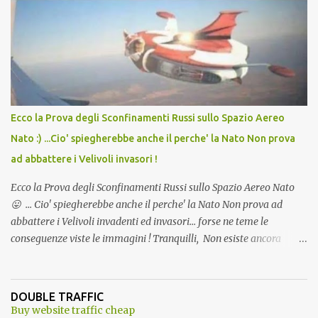
Vaccino come: l' Amaro del Capo, era "spettacolare Ghiacciato, ma
andava bene anche, a Temperatura Ambiente"! Riproponiamo
l'articolo per NON Dimenticare!
Ecco la Prova degli Sconfinamenti Russi sullo Spazio Aereo
Nato :) ...Cio' spiegherebbe anche il perche' la Nato Non prova
ad abbattere i Velivoli invasori !
Ecco la Prova degli Sconfinamenti Russi sullo Spazio Aereo Nato
😛 ... Cio' spiegherebbe anche il perche' la Nato Non prova ad
abbattere i Velivoli invadenti ed invasori... forse ne teme le
conseguenze viste le immagini ! Tranquilli, Non esiste ancora
alcuna notizia di un'invasione dello spazio aereo NATO da parte di
un robot chiamato "Goldrake"; questo evento sembra essere
ancora una fantasia Nato o forse una "False Flag", per provocare
DOUBLE TRAFFIC
una guerra mondiale che difficilmente da menti sane, potrebbe
Buy website traffic cheap