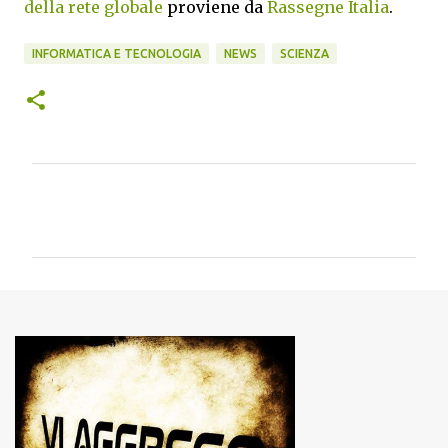
della rete globale
proviene da
Rassegne Italia
.
INFORMATICA E TECNOLOGIA
NEWS
SCIENZA
C
o
m
m
e
n
t
i