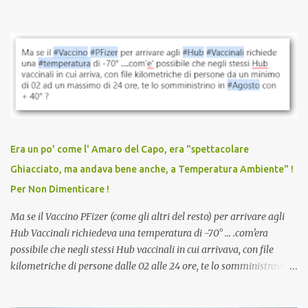
quando eri completamente vaccinato… Non avevamo mai sentito
parlare di un vaccino che diffonda il virus anche dopo la
vaccinazione. Non avevamo mai sentito parlare di ricompense,
sconti, incentivi per vaccinarsi. Non avevamo mai visto
discriminazioni per coloro che non l’hanno fatto. Se non sei stato
vaccinato, nessuno aveva prima cercato di farti sentire una
persona cattiva. Non avevamo mai visto un vaccino che minacci le
relazioni tra familiari, colleghi e amici. Non avevamo mai visto un
vaccino usato per minacciare i mezzi di sussistenza, il lavoro o la
Era un po' come l' Amaro del Capo, era "spettacolare
scuola. Non avevamo mai visto un vaccino che permettesse a un
Ghiacciato, ma andava bene anche, a Temperatura Ambiente" !
dodicenne di ignorare il consenso dei genitori. Dopo tutti i vaccini
Per Non Dimenticare !
che abbiamo elencato sopra...
Ma se il Vaccino PFizer (come gli altri del resto) per arrivare agli
Hub Vaccinali richiedeva una temperatura di -70° ... .com'era
possibile che negli stessi Hub vaccinali in cui arrivava, con file
kilometriche di persone dalle 02 alle 24 ore, te lo somministravano
in Agosto con + 40° ? Ricordate i Camioncini di Gelati affittati per
lo scopo della temperatura? Qualcuno a suo tempo ribattezzo' il