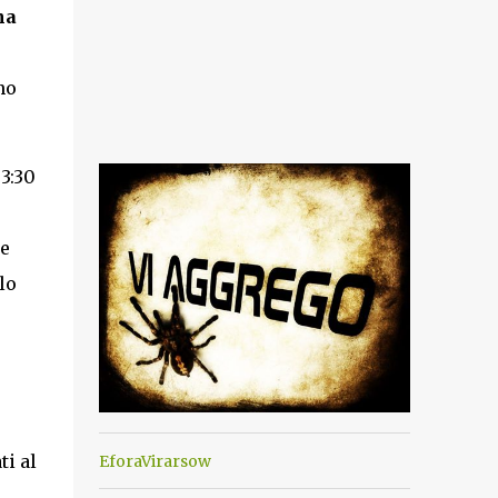
na
no
3:30
re
lo
ti al
EforaVirarsow