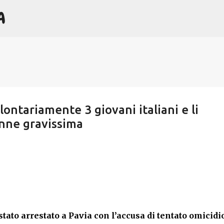
A
Passa ai contenuti principali
ontariamente 3 giovani italiani e li
enne gravissima
to arrestato a Pavia con l’accusa di tentato omicidi