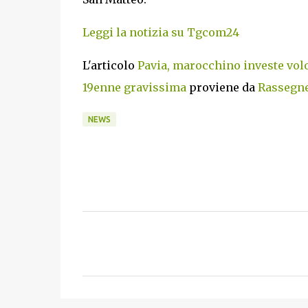
Leggi la notizia su Tgcom24
L'articolo
Pavia, marocchino investe volon
19enne gravissima
proviene da
Rassegne 
NEWS
C
o
m
m