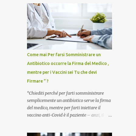
Come mai Per farsi Somministrare un
Antibiotico occorre la Firma del Medico ,
mentre per i Vaccini sei Tu che devi
Firmare ” ?
“Chiediti perché per farti somministrare
semplicemente un antibiotico serve la firma
del medico, mentre per farti iniettare il
vaccino anti-Covid è il paziente – anzi, il
cittadino sano – a dover firmare una
liberatoria di responsabilità. ” È una