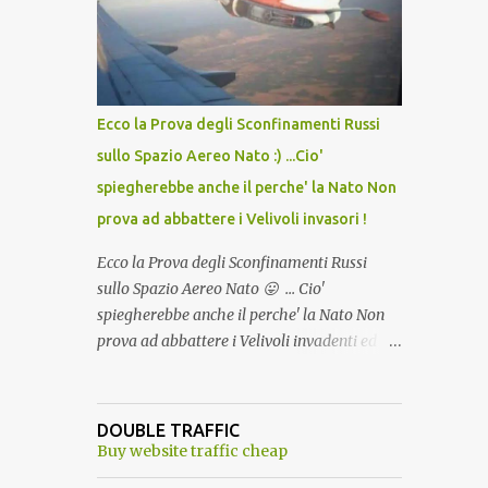
lo scopo della temperatura? Qualcuno a suo
tempo ribattezzo' il Vaccino come: l' Amaro
del Capo, era "spettacolare Ghiacciato, ma
andava bene anche, a Temperatura
Ambiente"! Riproponiamo l'articolo per NON
Ecco la Prova degli Sconfinamenti Russi
Dimenticare!
sullo Spazio Aereo Nato :) ...Cio'
spiegherebbe anche il perche' la Nato Non
prova ad abbattere i Velivoli invasori !
Ecco la Prova degli Sconfinamenti Russi
sullo Spazio Aereo Nato 😛 ... Cio'
spiegherebbe anche il perche' la Nato Non
prova ad abbattere i Velivoli invadenti ed
invasori... forse ne teme le conseguenze viste
le immagini ! Tranquilli, Non esiste ancora
alcuna notizia di un'invasione dello spazio
DOUBLE TRAFFIC
aereo NATO da parte di un robot chiamato
Buy website traffic cheap
"Goldrake"; questo evento sembra essere