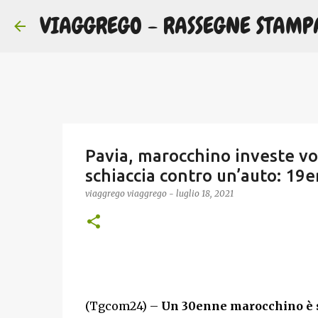
VIAGGREGO - RASSEGNE STAMP
Pavia, marocchino investe vol
schiaccia contro un’auto: 19
viaggrego
viaggrego
-
luglio 18, 2021
(Tgcom24) –
Un 30enne marocchino è sta