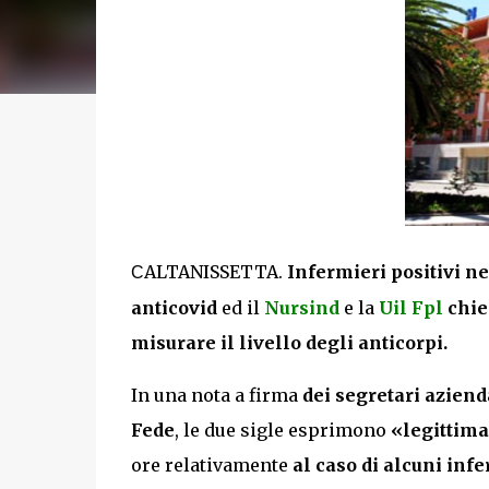
ALTANISSETTA.
Infermieri positivi n
C
anticovid
ed il
Nursind
e la
Uil Fpl
chie
misurare il livello degli anticorpi.
In una nota a firma
dei segretari aziend
Fede
, le due sigle esprimono
«legittima
ore relativamente
al caso di alcuni infe