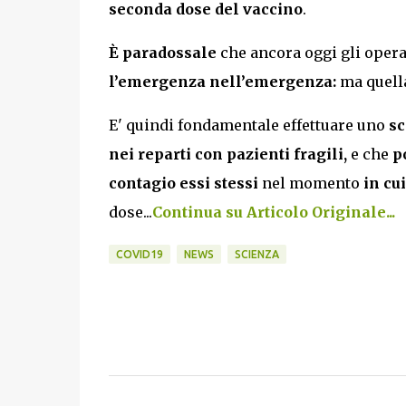
seconda dose del vaccino
.
È paradossale
che ancora oggi gli opera
l’emergenza nell’emergenza:
ma quella
E' quindi fondamentale effettuare uno
sc
nei reparti con pazienti fragili,
e che
p
contagio essi stessi
nel momento
in cui
dose...
Continua su Articolo Originale...
COVID19
NEWS
SCIENZA
C