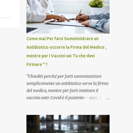
Come mai Per farsi Somministrare un
Antibiotico occorre la Firma del Medico ,
mentre per i Vaccini sei Tu che devi
Firmare ” ?
“Chiediti perché per farti somministrare
semplicemente un antibiotico serve la firma
del medico, mentre per farti iniettare il
vaccino anti-Covid è il paziente – anzi, il
cittadino sano – a dover firmare una
liberatoria di responsabilità. ” È una
domanda tanto semplice quanto devastante
quella posta dal dottor Andrea Stramezzi,