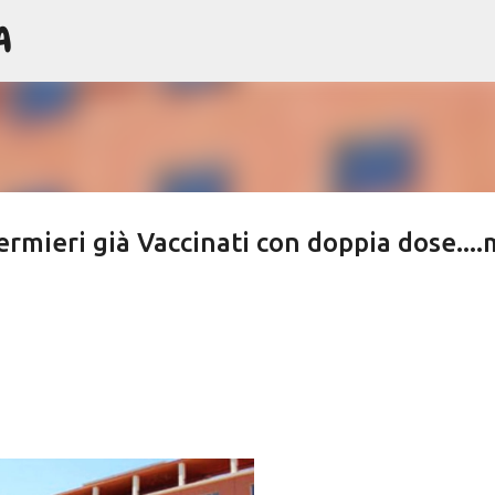
A
Passa ai contenuti principali
ermieri già Vaccinati con doppia dose...