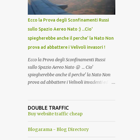
del Capo, era "spettacolare Ghiacciato, ma
andava bene anche, a Temperatura
Ambiente"! Riproponiamo l'articolo per NON
Ecco la Prova degli Sconfinamenti Russi
Dimenticare!
sullo Spazio Aereo Nato :) ...Cio'
spiegherebbe anche il perche' la Nato Non
prova ad abbattere i Velivoli invasori !
Ecco la Prova degli Sconfinamenti Russi
sullo Spazio Aereo Nato 😛 ... Cio'
spiegherebbe anche il perche' la Nato Non
prova ad abbattere i Velivoli invadenti ed
invasori... forse ne teme le conseguenze viste
le immagini ! Tranquilli, Non esiste ancora
alcuna notizia di un'invasione dello spazio
DOUBLE TRAFFIC
aereo NATO da parte di un robot chiamato
Buy website traffic cheap
"Goldrake"; questo evento sembra essere
ancora una fantasia Nato o forse una "False
Blogarama - Blog Directory
Flag", per provocare una guerra mondiale