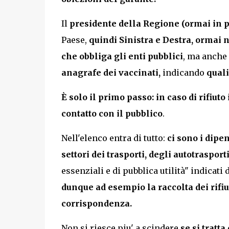
Il
presidente della Regione (ormai in pr
Paese,
quindi Sinistra e Destra, ormai n
che obbliga gli enti pubblici
, ma anche
anagrafe dei vaccinati,
indicando
quali
È solo il primo passo: in caso di rifiut
contatto con il pubblico
.
Nell'elenco entra di tutto:
ci sono i dipe
settori dei trasporti, degli autotraspor
essenziali e di pubblica utilità" indicati 
dunque ad esempio la raccolta dei rifiut
corrispondenza.
Non si riesce piu' a scindere
se si tratt