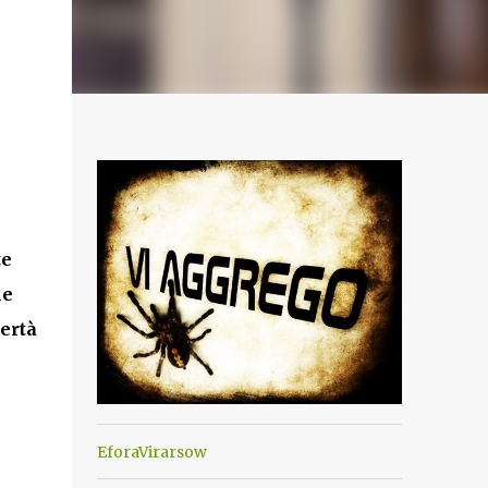
te
he
bertà
EforaVirarsow