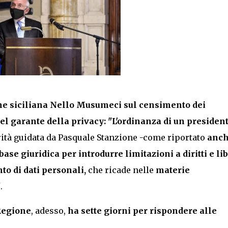
ne siciliana Nello Musumeci sul censimento dei
el garante della privacy:
"L'ordinanza di un presiden
orità guidata da Pasquale Stanzione -come riportato
anc
se giuridica per introdurre limitazioni a diritti e li
to di dati personali,
che ricade nelle
materie
"
.
 Regione
, adesso,
ha sette giorni per rispondere alle