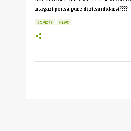
magari pensa pure di ricandidarsi????
COVID19
NEWS
C
o
m
m
e
n
t
i