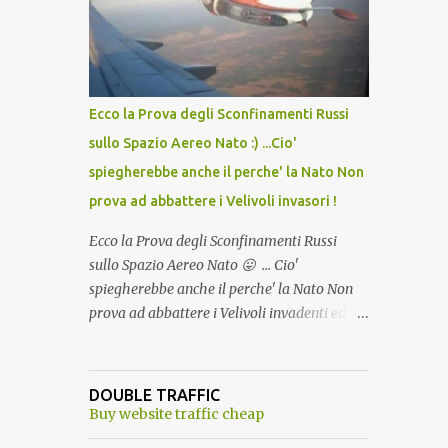
lo scopo della temperatura? Qualcuno a suo
tempo ribattezzo' il Vaccino come: l' Amaro
del Capo, era "spettacolare Ghiacciato, ma
andava bene anche, a Temperatura
Ambiente"! Riproponiamo l'articolo per NON
Ecco la Prova degli Sconfinamenti Russi
Dimenticare!
sullo Spazio Aereo Nato :) ...Cio'
spiegherebbe anche il perche' la Nato Non
prova ad abbattere i Velivoli invasori !
Ecco la Prova degli Sconfinamenti Russi
sullo Spazio Aereo Nato 😛 ... Cio'
spiegherebbe anche il perche' la Nato Non
prova ad abbattere i Velivoli invadenti ed
invasori... forse ne teme le conseguenze viste
le immagini ! Tranquilli, Non esiste ancora
alcuna notizia di un'invasione dello spazio
DOUBLE TRAFFIC
aereo NATO da parte di un robot chiamato
Buy website traffic cheap
"Goldrake"; questo evento sembra essere