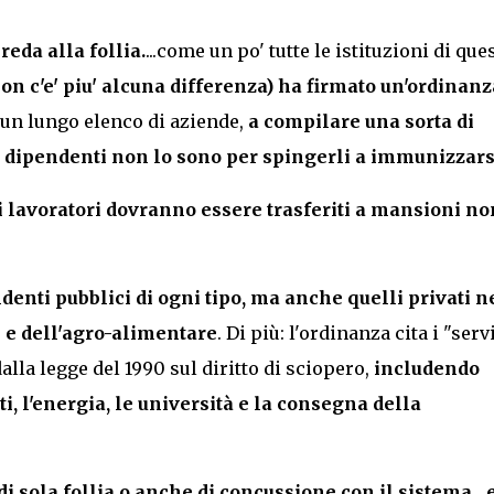
eda alla follia.
...come un po' tutte le istituzioni di que
on c'e' piu' alcuna differenza)
ha firmato un'ordinanz
 un lungo elenco di aziende,
a compilare una sorta di
 dipendenti non lo sono per spingerli a immunizzars
o i lavoratori dovranno essere trasferiti a mansioni no
ndenti pubblici di ogni tipo, ma anche quelli privati n
ti e dell'agro-alimentare
. Di più: l'ordinanza cita i "serv
dalla legge del 1990 sul diritto di sciopero,
includendo
i, l'energia, le università e la consegna della
a di sola follia o anche di concussione con il sistema
....