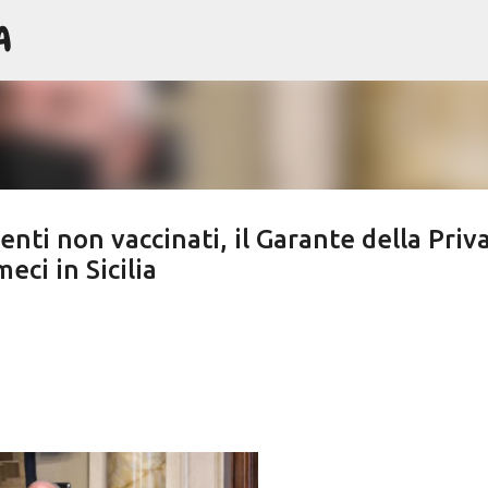
A
Passa ai contenuti principali
ti non vaccinati, il Garante della Priv
eci in Sicilia