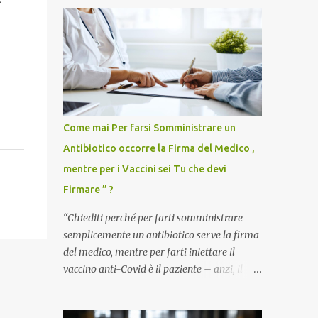
Come mai Per farsi Somministrare un
Antibiotico occorre la Firma del Medico ,
mentre per i Vaccini sei Tu che devi
Firmare ” ?
“Chiediti perché per farti somministrare
semplicemente un antibiotico serve la firma
del medico, mentre per farti iniettare il
vaccino anti-Covid è il paziente – anzi, il
cittadino sano – a dover firmare una
liberatoria di responsabilità. ” È una