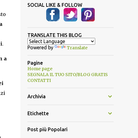
SOCIAL LIKE & FOLLOW
sto
a
TRANSLATE THIS BLOG
i
.
Powered by
Translate
n a
Pagine
Home page
SEGNALA IL TUO SITO/BLOG GRATIS
CONTATTI
ei
izi
Archivia
Etichette
Post più Popolari
e