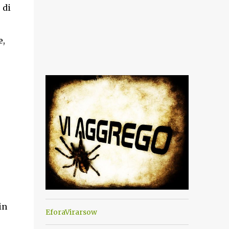
 di
e,
in
EforaVirarsow