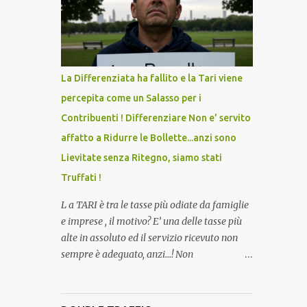
lo scopo della temperatura? Qualcuno a suo
tempo ribattezzo' il Vaccino come: l' Amaro
del Capo, era "spettacolare Ghiacciato, ma
andava bene anche, a Temperatura
Ambiente"! Riproponiamo l'articolo per NON
La Differenziata ha fallito e la Tari viene
Dimenticare!
percepita come un Salasso per i
Contribuenti ! Differenziare Non e' servito
affatto a Ridurre le Bollette...anzi sono
Lievitate senza Ritegno, siamo stati
Truffati !
L a TARI è tra le tasse più odiate da famiglie
e imprese , il motivo? E’ una delle tasse più
alte in assoluto ed il servizio ricevuto non
sempre è adeguato, anzi…! Non
dimentichiamo che per la raccolta
differenziata, facciamo quasi tutto noi
cittadini direttamente a casa, abbiamo