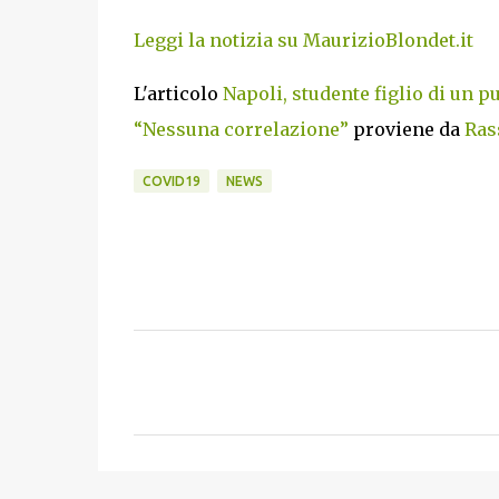
Leggi la notizia su MaurizioBlondet.it
L'articolo
Napoli, studente figlio di un 
“Nessuna correlazione”
proviene da
Ras
COVID19
NEWS
C
o
m
m
e