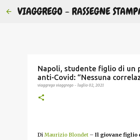
VIAGGREGO - RASSEGNE STAMP
Napoli, studente figlio di un
anti-Covid: “Nessuna correla
viaggrego
viaggrego
-
luglio 02, 2021
Di
Maurizio Blondet
–
Il giovane figlio