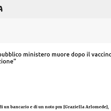
A
Passa ai contenuti principali
 pubblico ministero muore dopo il vaccin
zione”
 di un bancario e di un noto pm [Graziella Arlomede],