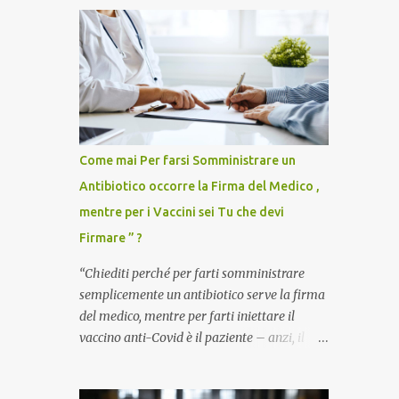
Come mai Per farsi Somministrare un
Antibiotico occorre la Firma del Medico ,
mentre per i Vaccini sei Tu che devi
Firmare ” ?
“Chiediti perché per farti somministrare
semplicemente un antibiotico serve la firma
del medico, mentre per farti iniettare il
vaccino anti-Covid è il paziente – anzi, il
cittadino sano – a dover firmare una
liberatoria di responsabilità. ” È una