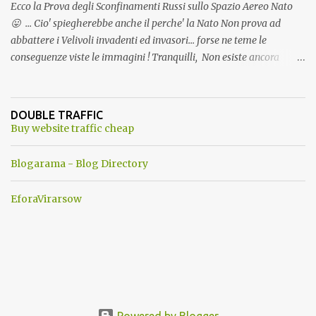
Ecco la Prova degli Sconfinamenti Russi sullo Spazio Aereo Nato
😛 ... Cio' spiegherebbe anche il perche' la Nato Non prova ad
abbattere i Velivoli invadenti ed invasori... forse ne teme le
conseguenze viste le immagini ! Tranquilli, Non esiste ancora
alcuna notizia di un'invasione dello spazio aereo NATO da parte di
un robot chiamato "Goldrake"; questo evento sembra essere
ancora una fantasia Nato o forse una "False Flag", per provocare
DOUBLE TRAFFIC
una guerra mondiale che difficilmente da menti sane, potrebbe
Buy website traffic cheap
scoccare ! !
Blogarama - Blog Directory
EforaVirarsow