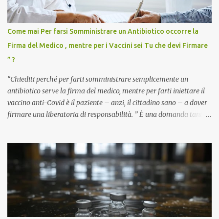
Come mai Per farsi Somministrare un Antibiotico occorre la
Firma del Medico , mentre per i Vaccini sei Tu che devi Firmare
” ?
“Chiediti perché per farti somministrare semplicemente un
antibiotico serve la firma del medico, mentre per farti iniettare il
vaccino anti-Covid è il paziente – anzi, il cittadino sano – a dover
firmare una liberatoria di responsabilità. ” È una domanda tanto
semplice quanto devastante quella posta dal dottor Andrea
Stramezzi, medico, che ha curato migliaia di pazienti durante la
pandemia. Un interrogativo che dovrebbe scuotere chiunque abbia
ancora il coraggio di pensare con la propria testa. Per il vaccino
anti-Covid, un pro-farmaco, con autorizzazione condizionata,
sviluppato in tempi record, con tecnologie mai utilizzate prima su
larga scala, ancora oggetto di studio e di discussione
internazionale serve solo una firma. La tua. Lo si somministra