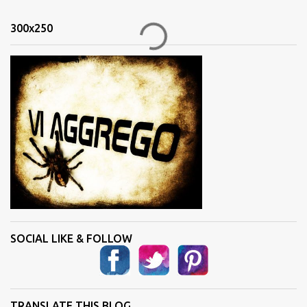
e
n
300x250
t
i
SOCIAL LIKE & FOLLOW
TRANSLATE THIS BLOG