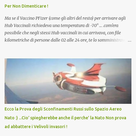
Per Non Dimenticare !
che abbiamo elencato sopra...
Ma se il Vaccino PFizer (come gli altri del resto) per arrivare agli
Hub Vaccinali richiedeva una temperatura di -70° ... .com'era
possibile che negli stessi Hub vaccinali in cui arrivava, con file
kilometriche di persone dalle 02 alle 24 ore, te lo somministravano
in Agosto con + 40° ? Ricordate i Camioncini di Gelati affittati per
lo scopo della temperatura? Qualcuno a suo tempo ribattezzo' il
Vaccino come: l' Amaro del Capo, era "spettacolare Ghiacciato, ma
andava bene anche, a Temperatura Ambiente"! Riproponiamo
l'articolo per NON Dimenticare!
Ecco la Prova degli Sconfinamenti Russi sullo Spazio Aereo
Nato :) ...Cio' spiegherebbe anche il perche' la Nato Non prova
ad abbattere i Velivoli invasori !