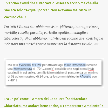
anche a persone sane, giovani, senza fattori di rischio, spesso già
Il Vaccino Covid che si vantava di essere Vaccino ma che alla
guarite da un’infezione naturale . Ma non serve una visita, non
fine era solo "Acqua Sporca". Non avevamo mai visto un
serve una prescrizione. Non c’è diagnosi. Non c’è presa in carico.
Vaccino che...!
L’unico atto richiesto è una fi...
Tra tutti i Vaccini che abbiamo visto (difterite, tetano, pertosse,
morbillo, rosolia, parotite, varicella, epatite, meningite e
tubercolosi) , N on abbiamo mai visto un vaccino che costringa a
indossare una mascherina e mantenere la distanza sociale , anche
quando eri completamente vaccinato… Non avevamo mai sentito
parlare di un vaccino che diffonda il virus anche dopo la
vaccinazione. Non avevamo mai sentito parlare di ricompense,
sconti, incentivi per vaccinarsi. Non avevamo mai visto
discriminazioni per coloro che non l’hanno fatto. Se non sei stato
vaccinato, nessuno aveva prima cercato di farti sentire una
persona cattiva. Non avevamo mai visto un vaccino che minacci le
relazioni tra familiari, colleghi e amici. Non avevamo mai visto un
vaccino usato per minacciare i mezzi di sussistenza, il lavoro o la
Era un po' come l' Amaro del Capo, era "spettacolare
scuola. Non avevamo mai visto un vaccino che permettesse a un
Ghiacciato, ma andava bene anche, a Temperatura Ambiente" !
dodicenne di ignorare il consenso dei genitori. Dopo tutti i vaccini