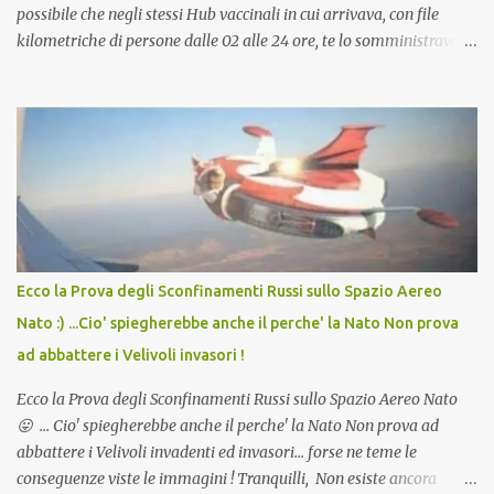
possibile che negli stessi Hub vaccinali in cui arrivava, con file
kilometriche di persone dalle 02 alle 24 ore, te lo somministravano
in Agosto con + 40° ? Ricordate i Camioncini di Gelati affittati per
lo scopo della temperatura? Qualcuno a suo tempo ribattezzo' il
Vaccino come: l' Amaro del Capo, era "spettacolare Ghiacciato, ma
andava bene anche, a Temperatura Ambiente"! Riproponiamo
l'articolo per NON Dimenticare!
Ecco la Prova degli Sconfinamenti Russi sullo Spazio Aereo
Nato :) ...Cio' spiegherebbe anche il perche' la Nato Non prova
ad abbattere i Velivoli invasori !
Ecco la Prova degli Sconfinamenti Russi sullo Spazio Aereo Nato
😛 ... Cio' spiegherebbe anche il perche' la Nato Non prova ad
abbattere i Velivoli invadenti ed invasori... forse ne teme le
conseguenze viste le immagini ! Tranquilli, Non esiste ancora