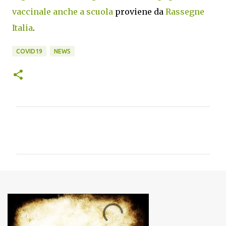
vaccinale anche a scuola
proviene da
Rassegne
Italia
.
COVID19
NEWS
C
o
m
m
e
n
t
i