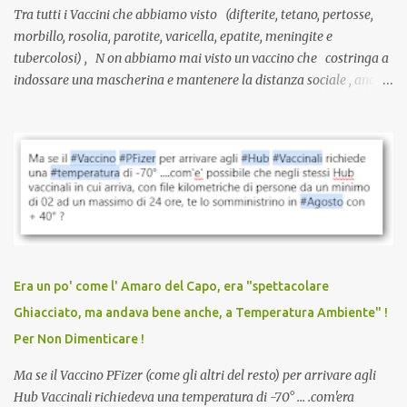
Tra tutti i Vaccini che abbiamo visto (difterite, tetano, pertosse,
morbillo, rosolia, parotite, varicella, epatite, meningite e
tubercolosi) , N on abbiamo mai visto un vaccino che costringa a
indossare una mascherina e mantenere la distanza sociale , anche
quando eri completamente vaccinato… Non avevamo mai sentito
parlare di un vaccino che diffonda il virus anche dopo la
vaccinazione. Non avevamo mai sentito parlare di ricompense,
sconti, incentivi per vaccinarsi. Non avevamo mai visto
discriminazioni per coloro che non l’hanno fatto. Se non sei stato
vaccinato, nessuno aveva prima cercato di farti sentire una
persona cattiva. Non avevamo mai visto un vaccino che minacci le
relazioni tra familiari, colleghi e amici. Non avevamo mai visto un
vaccino usato per minacciare i mezzi di sussistenza, il lavoro o la
Era un po' come l' Amaro del Capo, era "spettacolare
scuola. Non avevamo mai visto un vaccino che permettesse a un
Ghiacciato, ma andava bene anche, a Temperatura Ambiente" !
dodicenne di ignorare il consenso dei genitori. Dopo tutti i vaccini
Per Non Dimenticare !
che abbiamo elencato sopra...
Ma se il Vaccino PFizer (come gli altri del resto) per arrivare agli
Hub Vaccinali richiedeva una temperatura di -70° ... .com'era