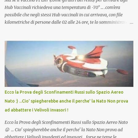
Ma se il Vaccino PFizer (come gli altri del resto) per arrivare agli
Hub Vaccinali richiedeva una temperatura di -70° ... .com'era
possibile che negli stessi Hub vaccinali in cui arrivava, con file
kilometriche di persone dalle 02 alle 24 ore, te lo somministravano
in Agosto con + 40° ? Ricordate i Camioncini di Gelati affittati per
lo scopo della temperatura? Qualcuno a suo tempo ribattezzo' il
Vaccino come: l' Amaro del Capo, era "spettacolare Ghiacciato, ma
andava bene anche, a Temperatura Ambiente"! Riproponiamo
l'articolo per NON Dimenticare!
Ecco la Prova degli Sconfinamenti Russi sullo Spazio Aereo
Nato :) ...Cio' spiegherebbe anche il perche' la Nato Non prova
ad abbattere i Velivoli invasori !
Ecco la Prova degli Sconfinamenti Russi sullo Spazio Aereo Nato
😛 ... Cio' spiegherebbe anche il perche' la Nato Non prova ad
abbattere i Velivoli invadenti ed invasori... forse ne teme le