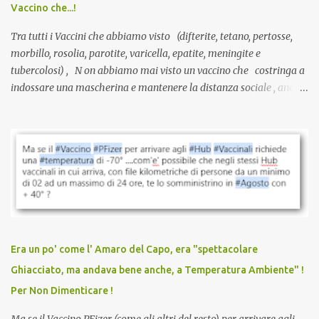
Vaccino che...!
L’unico atto richiesto è una fi...
Tra tutti i Vaccini che abbiamo visto (difterite, tetano, pertosse,
morbillo, rosolia, parotite, varicella, epatite, meningite e
tubercolosi) , N on abbiamo mai visto un vaccino che costringa a
indossare una mascherina e mantenere la distanza sociale , anche
quando eri completamente vaccinato… Non avevamo mai sentito
parlare di un vaccino che diffonda il virus anche dopo la
vaccinazione. Non avevamo mai sentito parlare di ricompense,
sconti, incentivi per vaccinarsi. Non avevamo mai visto
discriminazioni per coloro che non l’hanno fatto. Se non sei stato
vaccinato, nessuno aveva prima cercato di farti sentire una
persona cattiva. Non avevamo mai visto un vaccino che minacci le
relazioni tra familiari, colleghi e amici. Non avevamo mai visto un
vaccino usato per minacciare i mezzi di sussistenza, il lavoro o la
Era un po' come l' Amaro del Capo, era "spettacolare
scuola. Non avevamo mai visto un vaccino che permettesse a un
Ghiacciato, ma andava bene anche, a Temperatura Ambiente" !
dodicenne di ignorare il consenso dei genitori. Dopo tutti i vaccini
Per Non Dimenticare !
che abbiamo elencato sopra...