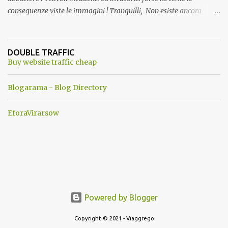
conseguenze viste le immagini ! Tranquilli, Non esiste ancora
alcuna notizia di un'invasione dello spazio aereo NATO da parte di
un robot chiamato "Goldrake"; questo evento sembra essere
ancora una fantasia Nato o forse una "False Flag", per provocare
DOUBLE TRAFFIC
una guerra mondiale che difficilmente da menti sane, potrebbe
Buy website traffic cheap
scoccare ! !
Blogarama - Blog Directory
EforaVirarsow
Powered by Blogger
Copyright © 2021 - Viaggrego