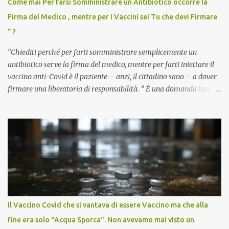
Come mai Per farsi Somministrare un Antibiotico occorre la
Firma del Medico , mentre per i Vaccini sei Tu che devi Firmare
” ?
“Chiediti perché per farti somministrare semplicemente un
antibiotico serve la firma del medico, mentre per farti iniettare il
vaccino anti-Covid è il paziente – anzi, il cittadino sano – a dover
firmare una liberatoria di responsabilità. ” È una domanda tanto
semplice quanto devastante quella posta dal dottor Andrea
Stramezzi, medico, che ha curato migliaia di pazienti durante la
pandemia. Un interrogativo che dovrebbe scuotere chiunque abbia
ancora il coraggio di pensare con la propria testa. Per il vaccino
anti-Covid, un pro-farmaco, con autorizzazione condizionata,
sviluppato in tempi record, con tecnologie mai utilizzate prima su
larga scala, ancora oggetto di studio e di discussione
internazionale serve solo una firma. La tua. Lo si somministra
anche a persone sane, giovani, senza fattori di rischio, spesso già
Il Vaccino Covid che si vantava di essere Vaccino ma che alla
guarite da un’infezione naturale . Ma non serve una visita, non
fine era solo "Acqua Sporca". Non avevamo mai visto un
serve una prescrizione. Non c’è diagnosi. Non c’è presa in carico.