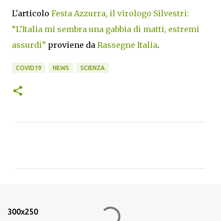
L'articolo
Festa Azzurra, il virologo Silvestri:
“L’Italia mi sembra una gabbia di matti, estremi
assurdi”
proviene da
Rassegne Italia
.
COVID19
NEWS
SCIENZA
C
o
m
m
e
n
300x250
t