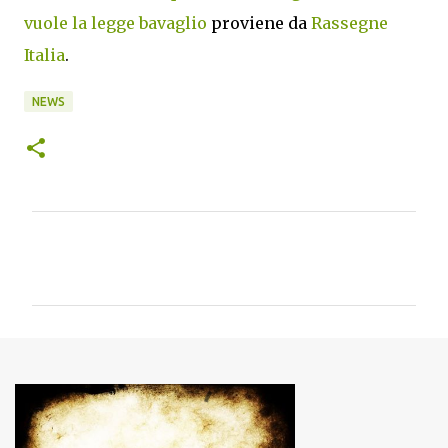
vuole la legge bavaglio
proviene da
Rassegne
Italia
.
NEWS
C
o
m
m
e
n
t
i