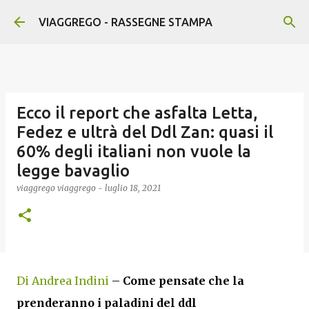
Passa ai contenuti principali
VIAGGREGO - RASSEGNE STAMPA
Ecco il report che asfalta Letta,
Fedez e ultrà del Ddl Zan: quasi il
60% degli italiani non vuole la
legge bavaglio
viaggrego
viaggrego
-
luglio 18, 2021
Di Andrea Indini
–
Come pensate che la
prenderanno i paladini del
ddl