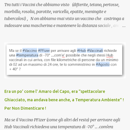
Tra tutti i Vaccini che abbiamo visto (difterite, tetano, pertosse,
morbillo, rosolia, parotite, varicella, epatite, meningite e
tubercolosi) , N on abbiamo mai visto un vaccino che costringa a
indossare una mascherina e mantenere la distanza sociale , anche
quando eri completamente vaccinato… Non avevamo mai sentito
parlare di un vaccino che diffonda il virus anche dopo la
vaccinazione. Non avevamo mai sentito parlare di ricompense,
sconti, incentivi per vaccinarsi. Non avevamo mai visto
discriminazioni per coloro che non l’hanno fatto. Se non sei stato
vaccinato, nessuno aveva prima cercato di farti sentire una
persona cattiva. Non avevamo mai visto un vaccino che minacci le
relazioni tra familiari, colleghi e amici. Non avevamo mai visto un
vaccino usato per minacciare i mezzi di sussistenza, il lavoro o la
Era un po' come l' Amaro del Capo, era "spettacolare
scuola. Non avevamo mai visto un vaccino che permettesse a un
Ghiacciato, ma andava bene anche, a Temperatura Ambiente" !
dodicenne di ignorare il consenso dei genitori. Dopo tutti i vaccini
Per Non Dimenticare !
che abbiamo elencato sopra...
Ma se il Vaccino PFizer (come gli altri del resto) per arrivare agli
Hub Vaccinali richiedeva una temperatura di -70° ... .com'era