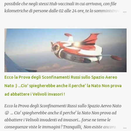
possibile che negli stessi Hub vaccinali in cui arrivava, con file
kilometriche di persone dalle 02 alle 24 ore, te lo somministravano
in Agosto con + 40° ? Ricordate i Camioncini di Gelati affittati per
lo scopo della temperatura? Qualcuno a suo tempo ribattezzo' il
Vaccino come: l' Amaro del Capo, era "spettacolare Ghiacciato, ma
andava bene anche, a Temperatura Ambiente"! Riproponiamo
l'articolo per NON Dimenticare!
Ecco la Prova degli Sconfinamenti Russi sullo Spazio Aereo
Nato :) ...Cio' spiegherebbe anche il perche' la Nato Non prova
ad abbattere i Velivoli invasori !
Ecco la Prova degli Sconfinamenti Russi sullo Spazio Aereo Nato
😛 ... Cio' spiegherebbe anche il perche' la Nato Non prova ad
abbattere i Velivoli invadenti ed invasori... forse ne teme le
conseguenze viste le immagini ! Tranquilli, Non esiste ancora