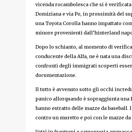
vicenda rocambolesca che si è verificata a
Domiziana e via Po, in prossimità del su
una Toyota Corolla hanno impattato con
minore provenienti dall’hinterland napol
Dopo lo schianto, al momento di verificar
conducente della Alfa, ne è nata una disc
confronti degli immigrati scoperti essere
documentazione.
Il tutto è avvenuto sotto gli occhi incred
panico allorquando è sopraggiunta una F
hanno estratto delle mazze da baseball. I
contro un muretto e poi con le mazze da
Vetri in frantumi e carrozzeria ammaccata