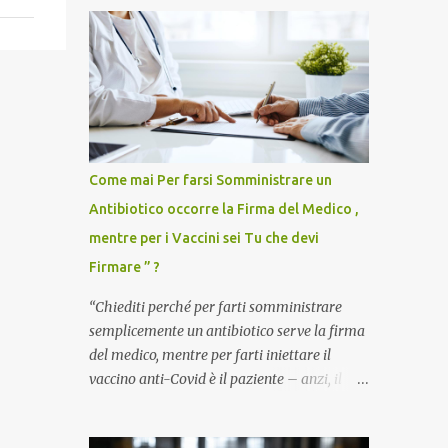
Come mai Per farsi Somministrare un
Antibiotico occorre la Firma del Medico ,
mentre per i Vaccini sei Tu che devi
Firmare ” ?
“Chiediti perché per farti somministrare
semplicemente un antibiotico serve la firma
del medico, mentre per farti iniettare il
vaccino anti-Covid è il paziente – anzi, il
cittadino sano – a dover firmare una
liberatoria di responsabilità. ” È una