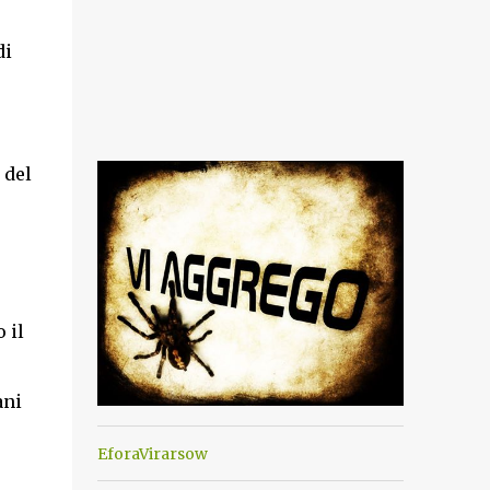
di
 del
 il
ani
EforaVirarsow