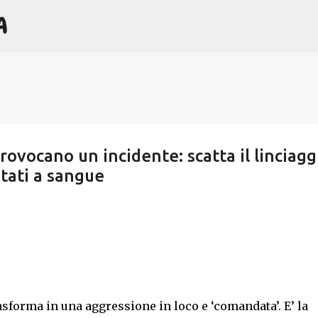
A
Passa ai contenuti principali
provocano un incidente: scatta il linciagg
tati a sangue
asforma in una aggressione in loco e ‘comandata’. E’ la