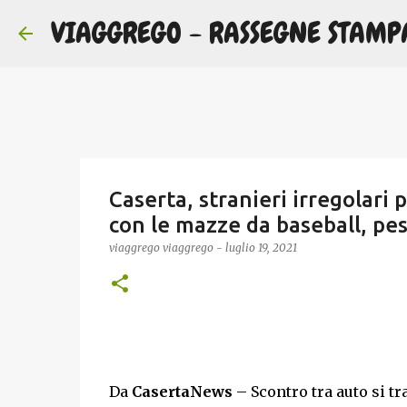
VIAGGREGO - RASSEGNE STAMP
Caserta, stranieri irregolari 
con le mazze da baseball, pes
viaggrego
viaggrego
-
luglio 19, 2021
Da
CasertaNews
– Scontro tra auto si tr