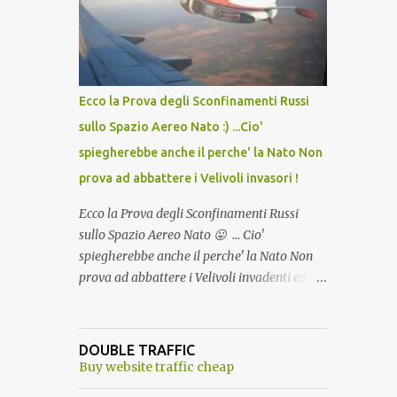
lo scopo della temperatura? Qualcuno a suo
tempo ribattezzo' il Vaccino come: l' Amaro
del Capo, era "spettacolare Ghiacciato, ma
andava bene anche, a Temperatura
Ambiente"! Riproponiamo l'articolo per NON
Ecco la Prova degli Sconfinamenti Russi
Dimenticare!
sullo Spazio Aereo Nato :) ...Cio'
spiegherebbe anche il perche' la Nato Non
prova ad abbattere i Velivoli invasori !
Ecco la Prova degli Sconfinamenti Russi
sullo Spazio Aereo Nato 😛 ... Cio'
spiegherebbe anche il perche' la Nato Non
prova ad abbattere i Velivoli invadenti ed
invasori... forse ne teme le conseguenze viste
le immagini ! Tranquilli, Non esiste ancora
alcuna notizia di un'invasione dello spazio
DOUBLE TRAFFIC
aereo NATO da parte di un robot chiamato
Buy website traffic cheap
"Goldrake"; questo evento sembra essere