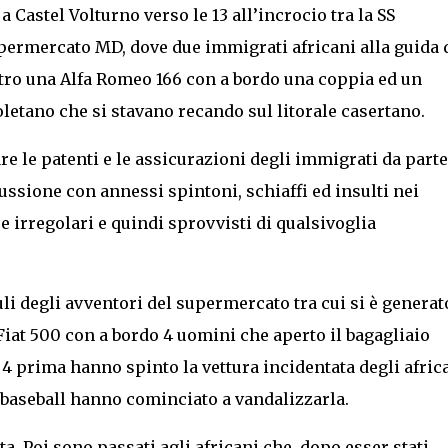
 Castel Volturno verso le 13 all’incrocio tra la SS
permercato MD, dove due immigrati africani alla guida 
tro una Alfa Romeo 166 con a bordo una coppia ed un
etano che si stavano recando sul litorale casertano.
e le patenti e le assicurazioni degli immigrati da parte
ussione con annessi spintoni, schiaffi ed insulti nei
 irregolari e quindi sprovvisti di qualsivoglia
uli degli avventori del supermercato tra cui si è generato
iat 500 con a bordo 4 uomini che aperto il bagagliaio
 4 prima hanno spinto la vettura incidentata degli afric
 baseball hanno cominciato a vandalizzarla.
. Poi sono passati agli africani che, dopo esser stati