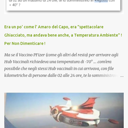
vaccinato, nessuno aveva prima cercato di farti sentire una
persona cattiva. Non avevamo mai visto un vaccino che minacci le
relazioni tra familiari, colleghi e amici. Non avevamo mai visto un
vaccino usato per minacciare i mezzi di sussistenza, il lavoro o la
Era un po' come l' Amaro del Capo, era "spettacolare
scuola. Non avevamo mai visto un vaccino che permettesse a un
Ghiacciato, ma andava bene anche, a Temperatura Ambiente" !
dodicenne di ignorare il consenso dei genitori. Dopo tutti i vaccini
Per Non Dimenticare !
che abbiamo elencato sopra...
Ma se il Vaccino PFizer (come gli altri del resto) per arrivare agli
Hub Vaccinali richiedeva una temperatura di -70° ... .com'era
possibile che negli stessi Hub vaccinali in cui arrivava, con file
kilometriche di persone dalle 02 alle 24 ore, te lo somministravano
in Agosto con + 40° ? Ricordate i Camioncini di Gelati affittati per
lo scopo della temperatura? Qualcuno a suo tempo ribattezzo' il
Vaccino come: l' Amaro del Capo, era "spettacolare Ghiacciato, ma
andava bene anche, a Temperatura Ambiente"! Riproponiamo
l'articolo per NON Dimenticare!