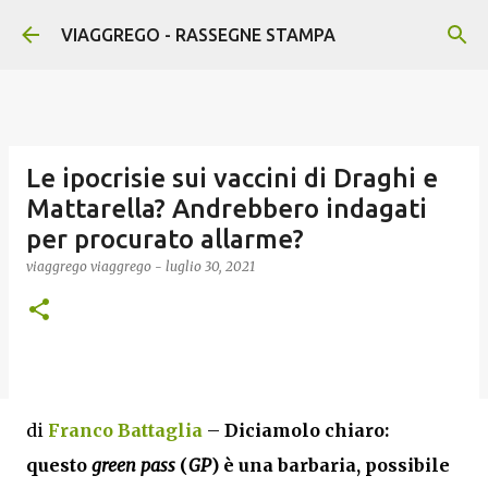
Passa ai contenuti principali
VIAGGREGO - RASSEGNE STAMPA
Le ipocrisie sui vaccini di Draghi e
Mattarella? Andrebbero indagati
per procurato allarme?
viaggrego
viaggrego
-
luglio 30, 2021
di
Franco Battaglia
–
Diciamolo chiaro:
questo
green pass
(
GP
) è una barbaria, possibile