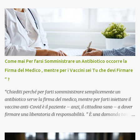
Come mai Per farsi Somministrare un Antibiotico occorre la
Firma del Medico , mentre per i Vaccini sei Tu che devi Firmare
” ?
“Chiediti perché per farti somministrare semplicemente un
antibiotico serve la firma del medico, mentre per farti iniettare il
vaccino anti-Covid è il paziente – anzi, il cittadino sano – a dover
firmare una liberatoria di responsabilità. ” È una domanda tanto
semplice quanto devastante quella posta dal dottor Andrea
Stramezzi, medico, che ha curato migliaia di pazienti durante la
pandemia. Un interrogativo che dovrebbe scuotere chiunque abbia