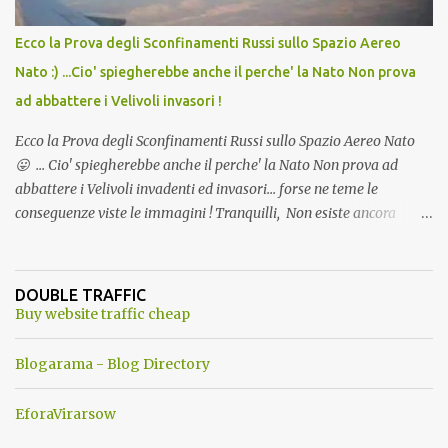
Ecco la Prova degli Sconfinamenti Russi sullo Spazio Aereo
Nato :) ...Cio' spiegherebbe anche il perche' la Nato Non prova
ad abbattere i Velivoli invasori !
Ecco la Prova degli Sconfinamenti Russi sullo Spazio Aereo Nato
😛 ... Cio' spiegherebbe anche il perche' la Nato Non prova ad
abbattere i Velivoli invadenti ed invasori... forse ne teme le
conseguenze viste le immagini ! Tranquilli, Non esiste ancora
alcuna notizia di un'invasione dello spazio aereo NATO da parte di
un robot chiamato "Goldrake"; questo evento sembra essere
ancora una fantasia Nato o forse una "False Flag", per provocare
DOUBLE TRAFFIC
una guerra mondiale che difficilmente da menti sane, potrebbe
Buy website traffic cheap
scoccare ! !
Blogarama - Blog Directory
EforaVirarsow