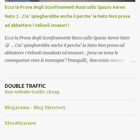
Ecco la Prova degli Sconfinamenti Russi sullo Spazio Aereo
Nato :) ...Cio' spiegherebbe anche il perche' la Nato Non prova
ad abbattere i Velivoli invasori !
Ecco la Prova degli Sconfinamenti Russi sullo Spazio Aereo Nato
😛 ... Cio' spiegherebbe anche il perche' la Nato Non prova ad
abbattere i Velivoli invadenti ed invasori... forse ne teme le
conseguenze viste le immagini ! Tranquilli, Non esiste ancora
alcuna notizia di un'invasione dello spazio aereo NATO da parte di
un robot chiamato "Goldrake"; questo evento sembra essere
ancora una fantasia Nato o forse una "False Flag", per provocare
DOUBLE TRAFFIC
una guerra mondiale che difficilmente da menti sane, potrebbe
Buy website traffic cheap
scoccare ! !
Blogarama - Blog Directory
EforaVirarsow