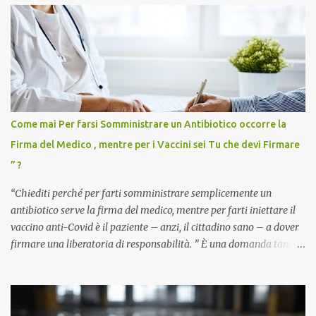
Come mai Per farsi Somministrare un Antibiotico occorre la
Firma del Medico , mentre per i Vaccini sei Tu che devi Firmare
” ?
“Chiediti perché per farti somministrare semplicemente un
antibiotico serve la firma del medico, mentre per farti iniettare il
vaccino anti-Covid è il paziente – anzi, il cittadino sano – a dover
firmare una liberatoria di responsabilità. ” È una domanda tanto
semplice quanto devastante quella posta dal dottor Andrea
Stramezzi, medico, che ha curato migliaia di pazienti durante la
pandemia. Un interrogativo che dovrebbe scuotere chiunque abbia
ancora il coraggio di pensare con la propria testa. Per il vaccino