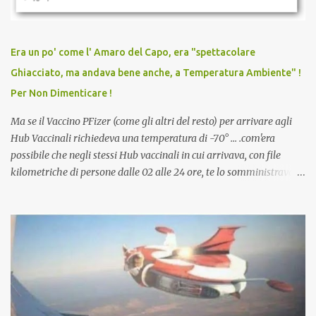
persona cattiva. Non avevamo mai visto un vaccino che minacci le
relazioni tra familiari, colleghi e amici. Non avevamo mai visto un
vaccino usato per minacciare i mezzi di sussistenza, il lavoro o la
Era un po' come l' Amaro del Capo, era "spettacolare
scuola. Non avevamo mai visto un vaccino che permettesse a un
Ghiacciato, ma andava bene anche, a Temperatura Ambiente" !
dodicenne di ignorare il consenso dei genitori. Dopo tutti i vaccini
Per Non Dimenticare !
che abbiamo elencato sopra...
Ma se il Vaccino PFizer (come gli altri del resto) per arrivare agli
Hub Vaccinali richiedeva una temperatura di -70° ... .com'era
possibile che negli stessi Hub vaccinali in cui arrivava, con file
kilometriche di persone dalle 02 alle 24 ore, te lo somministravano
in Agosto con + 40° ? Ricordate i Camioncini di Gelati affittati per
lo scopo della temperatura? Qualcuno a suo tempo ribattezzo' il
Vaccino come: l' Amaro del Capo, era "spettacolare Ghiacciato, ma
andava bene anche, a Temperatura Ambiente"! Riproponiamo
l'articolo per NON Dimenticare!