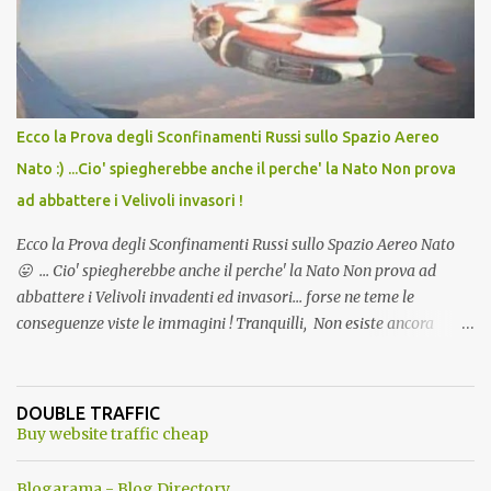
l'articolo per NON Dimenticare!
Ecco la Prova degli Sconfinamenti Russi sullo Spazio Aereo
Nato :) ...Cio' spiegherebbe anche il perche' la Nato Non prova
ad abbattere i Velivoli invasori !
Ecco la Prova degli Sconfinamenti Russi sullo Spazio Aereo Nato
😛 ... Cio' spiegherebbe anche il perche' la Nato Non prova ad
abbattere i Velivoli invadenti ed invasori... forse ne teme le
conseguenze viste le immagini ! Tranquilli, Non esiste ancora
alcuna notizia di un'invasione dello spazio aereo NATO da parte di
un robot chiamato "Goldrake"; questo evento sembra essere
ancora una fantasia Nato o forse una "False Flag", per provocare
DOUBLE TRAFFIC
una guerra mondiale che difficilmente da menti sane, potrebbe
Buy website traffic cheap
scoccare ! !
Blogarama - Blog Directory