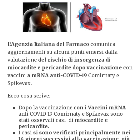
L’Agenzia Italiana del Farmaco
comunica
aggiornamenti su alcuni punti emersi dalla
valutazione
del rischio di insorgenza di
miocardite e pericardite dopo vaccinazione
con
vaccini
a mRNA anti-COVID-19
Comirnaty e
Spikevax.
Ecco cosa scrive:
Dopo la vaccinazione
con i Vaccini mRNA
anti COVID-19 Comirnaty e Spikevax
sono
stati osservati casi
di
miocardite e
pericardite
.
I casi
si sono verificati principalmente nei
14 giorni successivi alla vaccinazione
,
più