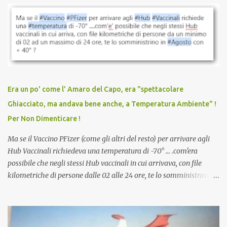
vaccinazione. Non avevamo mai sentito parlare di ricompense,
sconti, incentivi per vaccinarsi. Non avevamo mai visto
discriminazioni per coloro che non l’hanno fatto. Se non sei stato
vaccinato, nessuno aveva prima cercato di farti sentire una
persona cattiva. Non avevamo mai visto un vaccino che minacci le
relazioni tra familiari, colleghi e amici. Non avevamo mai visto un
vaccino usato per minacciare i mezzi di sussistenza, il lavoro o la
Era un po' come l' Amaro del Capo, era "spettacolare
scuola. Non avevamo mai visto un vaccino che permettesse a un
Ghiacciato, ma andava bene anche, a Temperatura Ambiente" !
dodicenne di ignorare il consenso dei genitori. Dopo tutti i vaccini
Per Non Dimenticare !
che abbiamo elencato sopra...
Ma se il Vaccino PFizer (come gli altri del resto) per arrivare agli
Hub Vaccinali richiedeva una temperatura di -70° ... .com'era
possibile che negli stessi Hub vaccinali in cui arrivava, con file
kilometriche di persone dalle 02 alle 24 ore, te lo somministravano
in Agosto con + 40° ? Ricordate i Camioncini di Gelati affittati per
lo scopo della temperatura? Qualcuno a suo tempo ribattezzo' il
Vaccino come: l' Amaro del Capo, era "spettacolare Ghiacciato, ma
andava bene anche, a Temperatura Ambiente"! Riproponiamo