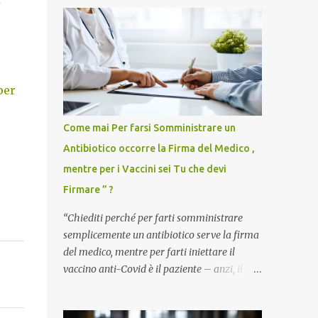
per
Come mai Per farsi Somministrare un
Antibiotico occorre la Firma del Medico ,
mentre per i Vaccini sei Tu che devi
Firmare ” ?
“Chiediti perché per farti somministrare
semplicemente un antibiotico serve la firma
del medico, mentre per farti iniettare il
vaccino anti-Covid è il paziente – anzi, il
cittadino sano – a dover firmare una
liberatoria di responsabilità. ” È una