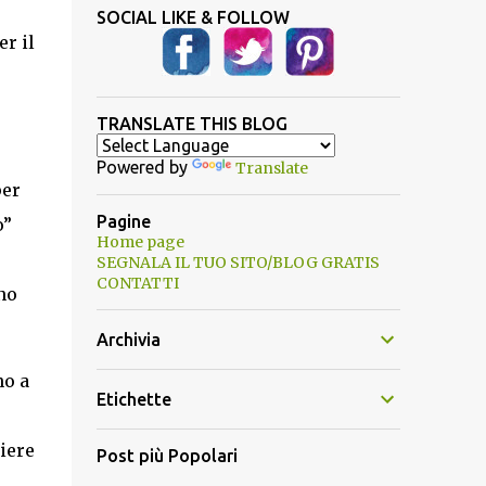
SOCIAL LIKE & FOLLOW
er il
TRANSLATE THIS BLOG
Powered by
Translate
per
Pagine
o”
Home page
SEGNALA IL TUO SITO/BLOG GRATIS
CONTATTI
no
Archivia
no a
Etichette
iere
Post più Popolari
i