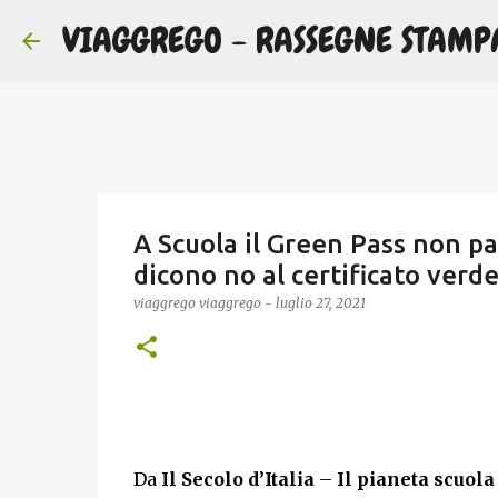
VIAGGREGO - RASSEGNE STAMP
A Scuola il Green Pass non p
dicono no al certificato verde
viaggrego
viaggrego
-
luglio 27, 2021
Da
Il Secolo d’Italia
–
Il pianeta scuola