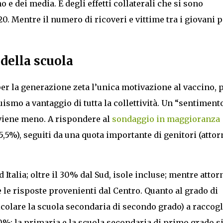
 e dei media. E degli effetti collaterali che si sono
20. Mentre il numero di ricoveri e vittime tra i giovani p
 della scuola
per la generazione zeta l’unica motivazione al vaccino, 
uismo a vantaggio di tutta la collettività. Un “sentiment
viene meno. A rispondere al
sondaggio in maggioranza
5,5%), seguiti da una quota importante di genitori (attor
 Italia; oltre il 30% dal Sud, isole incluse; mentre attor
le risposte provenienti dal Centro. Quanto al grado di
icolare la scuola secondaria di secondo grado) a raccogl
0%; la primaria e la scuola secondaria di primo grado s