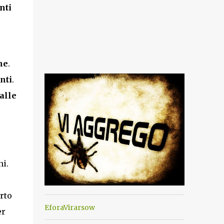
nti
he
.
nti
.
alle
ni.
rto
EforaVirarsow
er