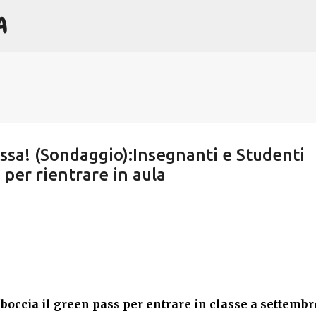
A
Passa ai contenuti principali
assa! (Sondaggio):Insegnanti e Studenti
 per rientrare in aula
 boccia il green pass per entrare in classe a settembr