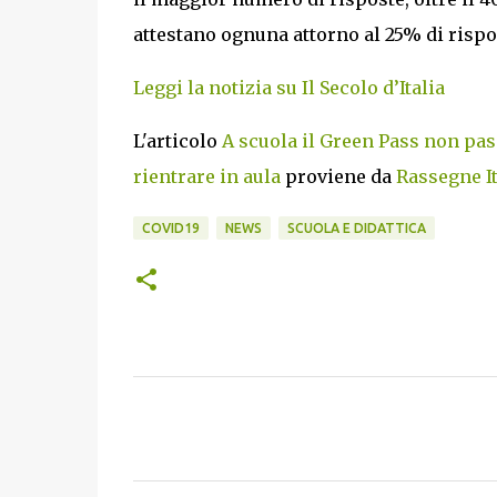
attestano ognuna attorno al 25% di rispo
Leggi la notizia su Il Secolo d’Italia
L'articolo
A scuola il Green Pass non pass
rientrare in aula
proviene da
Rassegne It
COVID19
NEWS
SCUOLA E DIDATTICA
C
o
m