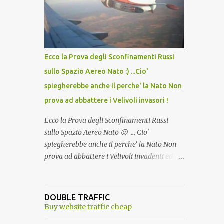
lo scopo della temperatura? Qualcuno a suo
tempo ribattezzo' il Vaccino come: l' Amaro
del Capo, era "spettacolare Ghiacciato, ma
andava bene anche, a Temperatura
Ambiente"! Riproponiamo l'articolo per NON
Ecco la Prova degli Sconfinamenti Russi
Dimenticare!
sullo Spazio Aereo Nato :) ...Cio'
spiegherebbe anche il perche' la Nato Non
prova ad abbattere i Velivoli invasori !
Ecco la Prova degli Sconfinamenti Russi
sullo Spazio Aereo Nato 😛 ... Cio'
spiegherebbe anche il perche' la Nato Non
prova ad abbattere i Velivoli invadenti ed
invasori... forse ne teme le conseguenze viste
le immagini ! Tranquilli, Non esiste ancora
alcuna notizia di un'invasione dello spazio
DOUBLE TRAFFIC
aereo NATO da parte di un robot chiamato
Buy website traffic cheap
"Goldrake"; questo evento sembra essere