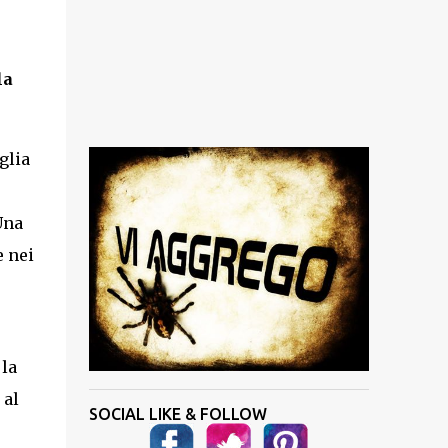
la
glia
Una
e nei
 la
 al
SOCIAL LIKE & FOLLOW