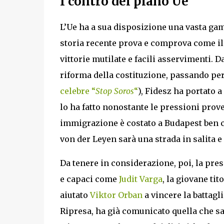
I contro del piano Ue
L’Ue ha a sua disposizione una vasta ga
storia recente prova e comprova come il 
vittorie mutilate e facili asservimenti. 
riforma della costituzione, passando per
celebre “
Stop Soros
“
), Fidesz ha portato 
lo ha fatto nonostante le pressioni proven
immigrazione è costato a Budapest ben ci
von der Leyen sarà una strada in salita e i
Da tenere in considerazione, poi, la pre
e capaci come
Judit Varga
, la giovane ti
aiutato
Viktor Orban
a vincere la battagl
Ripresa, ha già comunicato quella che sarà