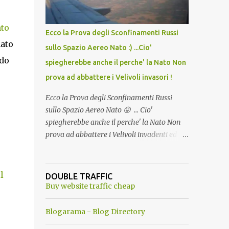
del Capo, era "spettacolare Ghiacciato, ma
andava bene anche, a Temperatura
Ambiente"! Riproponiamo l'articolo per NON
nto
Ecco la Prova degli Sconfinamenti Russi
Dimenticare!
mato
sullo Spazio Aereo Nato :) ...Cio'
ndo
spiegherebbe anche il perche' la Nato Non
prova ad abbattere i Velivoli invasori !
Ecco la Prova degli Sconfinamenti Russi
sullo Spazio Aereo Nato 😛 ... Cio'
spiegherebbe anche il perche' la Nato Non
prova ad abbattere i Velivoli invadenti ed
invasori... forse ne teme le conseguenze viste
le immagini ! Tranquilli, Non esiste ancora
alcuna notizia di un'invasione dello spazio
l
DOUBLE TRAFFIC
aereo NATO da parte di un robot chiamato
Buy website traffic cheap
"Goldrake"; questo evento sembra essere
ancora una fantasia Nato o forse una "False
Blogarama - Blog Directory
Flag", per provocare una guerra mondiale