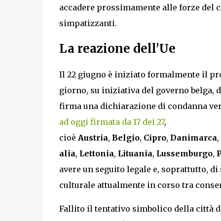
accadere prossimamente alle forze del c
simpatizzanti.
La reazione dell’Ue
Il 22 giugno è iniziato formalmente il p
giorno, su iniziativa del governo belga, 
firma una dichiarazione di condanna ver
ad oggi firmata da 17 dei 27
,
cioè
Austria
,
Belgio
,
Cipro
,
Danimarca
,
alia
,
Lettonia
,
Lituania
,
Lussemburgo
,
P
avere un seguito legale e, soprattutto, d
culturale attualmente in corso tra conser
Fallito il tentativo simbolico della città