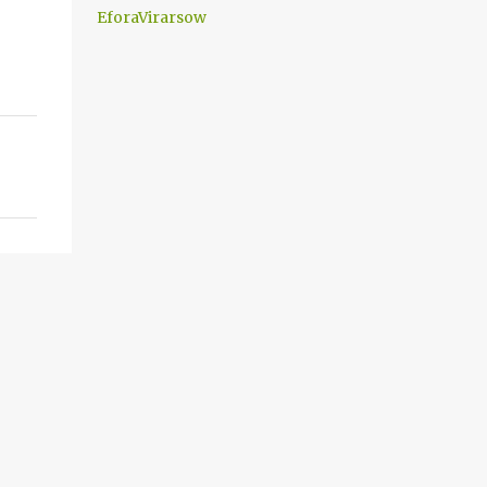
che difficilmente da menti sane, potrebbe
EforaVirarsow
scoccare ! !