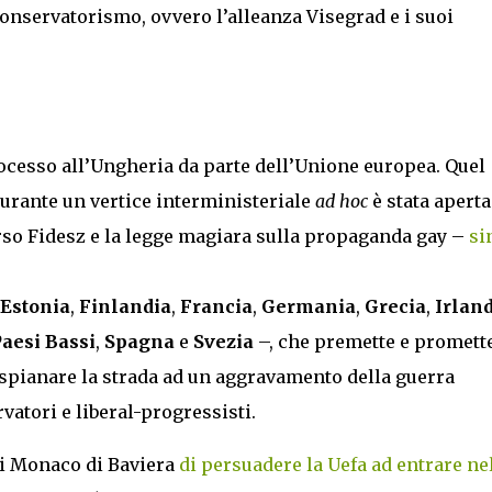
onservatorismo, ovvero l’alleanza Visegrad e i suoi
rocesso all’Ungheria da parte dell’Unione europea. Quel
durante un vertice interministeriale
ad hoc
è stata aperta
so Fidesz e la legge magiara sulla propaganda gay –
si
Estonia
,
Finlandia
,
Francia
,
Germania
,
Grecia
,
Irlan
aesi Bassi
,
Spagna
e
Svezia
–, che premette e promette
i spianare la strada ad un aggravamento della guerra
vatori e liberal-progressisti.
 di Monaco di Baviera
di persuadere la Uefa ad entrare ne