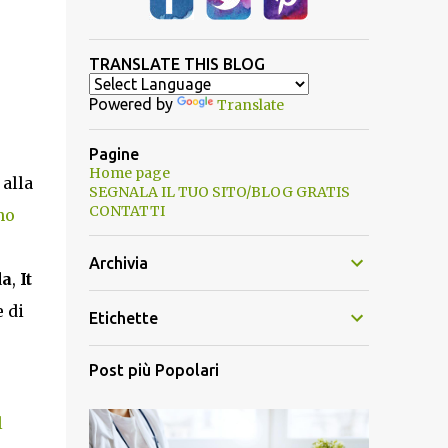
TRANSLATE THIS BLOG
Powered by
Translate
Pagine
Home page
 alla
SEGNALA IL TUO SITO/BLOG GRATIS
CONTATTI
no
Archivia
da
,
It
 di
Etichette
Post più Popolari
l