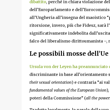
dibattito
, perché in chiara violazione del
dell’Europarlamento e dell’Eurocommissi
all’Ungheria all’insegna del maoistico “p
ritorsione, invero, più che Fidesz, sarà 
significativamente indebolita dall’uscita
falco del liberalismo dirittoumanista –, m
Le possibili mosse dell’Ue
Ursula von der Leyen ha preannunciato c
discriminante in base all’orientamento s
their sexual orientation
) e contraria “ai v
fundamental values of the European Union
)
poteri della Commissione” (
all the powe
Tradotte legalmente, le parole della von 