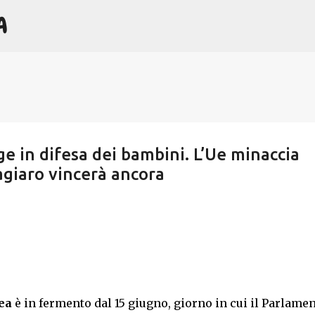
A
Passa ai contenuti principali
ge in difesa dei bambini. L’Ue minaccia
giaro vincerà ancora
ea
è in fermento dal 15 giugno, giorno in cui il Parlame