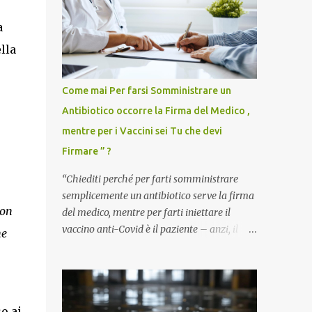
a
lla
Come mai Per farsi Somministrare un
Antibiotico occorre la Firma del Medico ,
mentre per i Vaccini sei Tu che devi
Firmare ” ?
“Chiediti perché per farti somministrare
semplicemente un antibiotico serve la firma
 on
del medico, mentre per farti iniettare il
vaccino anti-Covid è il paziente – anzi, il
he
cittadino sano – a dover firmare una
liberatoria di responsabilità. ” È una
domanda tanto semplice quanto devastante
quella posta dal dottor Andrea Stramezzi,
o ai