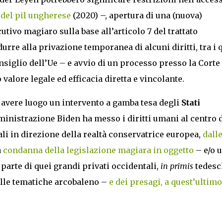
 del pil ungherese
(2020) –, apertura di una (nuova)
tivo magiaro sulla base all’articolo 7 del trattato
re alla privazione temporanea di alcuni diritti, tra i 
nsiglio dell’Ue – e avvio di un processo presso la Corte 
valore legale ed efficacia diretta e vincolante.
 avere luogo un intervento a gamba tesa degli
Stati
inistrazione Biden ha messo i diritti umani al centro d
li in direzione della realtà conservatrice europea,
dall
a
condanna della legislazione magiara in oggetto
– e/o 
arte di quei grandi privati occidentali,
in primis
tedesc
alle tematiche arcobaleno –
e dei presagi, a quest’ultimo