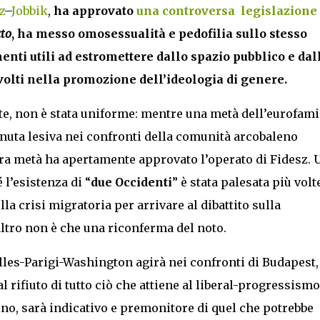
z
–
Jobbik
,
ha approvato
una controversa legislazione
cto
, ha messo omosessualità e pedofilia sullo stesso
enti utili ad estromettere dallo spazio pubblico e dal
nvolti nella promozione dell’ideologia di genere.
te, non è stata uniforme: mentre una metà dell’eurofami
nuta lesiva nei confronti della comunità arcobaleno
ltra metà ha apertamente approvato l’operato di Fidesz. 
 l’esistenza di “
due
Occidenti
” è stata palesata più volt
lla crisi migratoria per arrivare al dibattito sulla
altro non è che una riconferma del noto.
lles-Parigi-Washington agirà nei confronti di Budapest,
 rifiuto di tutto ciò che attiene al liberal-progressismo
no, sarà indicativo e premonitore di quel che potrebbe