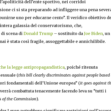
l’apoliticità dell’ente sportivo, nei corridoi
one ci si sta preparando ad infliggere una pena sever
unirne uno per educarne cento”. Il veridico obiettivo de
l’intera galassia del conservatorismo, che,
 di scena di
Donald Trump
– sostituito da
Joe Biden
, un
ai è stata così fragile, assoggettabile e annichilibile.
he la legge antipropagandistica
, poiché ritenuta
essuale (
this bill clearly discriminates against people based
alori fondamentali dell’Unione europea” (
it goes against t
, verrà combattuta tenacemente facendo leva su “tutti i
rs of the Commission
).
der Leyen potrebbero significare restrizioni nell’access