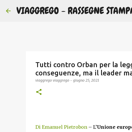
VIAGGREGO - RASSEGNE STAMP
Tutti contro Orban per la leg
conseguenze, ma il leader ma
viaggrego
viaggrego
-
giugno 25, 2021
Di Emanuel Pietrobon
– L’
Unione europ