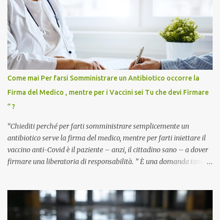
Come mai Per farsi Somministrare un Antibiotico occorre la
Firma del Medico , mentre per i Vaccini sei Tu che devi Firmare
” ?
“Chiediti perché per farti somministrare semplicemente un
antibiotico serve la firma del medico, mentre per farti iniettare il
vaccino anti-Covid è il paziente – anzi, il cittadino sano – a dover
firmare una liberatoria di responsabilità. ” È una domanda tanto
semplice quanto devastante quella posta dal dottor Andrea
Stramezzi, medico, che ha curato migliaia di pazienti durante la
pandemia. Un interrogativo che dovrebbe scuotere chiunque abbia
ancora il coraggio di pensare con la propria testa. Per il vaccino