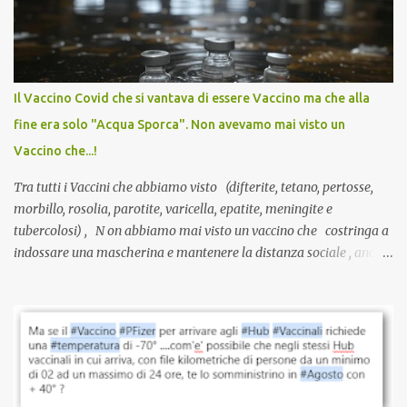
anti-Covid, un pro-farmaco, con autorizzazione condizionata,
sviluppato in tempi record, con tecnologie mai utilizzate prima su
larga scala, ancora oggetto di studio e di discussione
internazionale serve solo una firma. La tua. Lo si somministra
anche a persone sane, giovani, senza fattori di rischio, spesso già
Il Vaccino Covid che si vantava di essere Vaccino ma che alla
guarite da un’infezione naturale . Ma non serve una visita, non
fine era solo "Acqua Sporca". Non avevamo mai visto un
serve una prescrizione. Non c’è diagnosi. Non c’è presa in carico.
Vaccino che...!
L’unico atto richiesto è una fi...
Tra tutti i Vaccini che abbiamo visto (difterite, tetano, pertosse,
morbillo, rosolia, parotite, varicella, epatite, meningite e
tubercolosi) , N on abbiamo mai visto un vaccino che costringa a
indossare una mascherina e mantenere la distanza sociale , anche
quando eri completamente vaccinato… Non avevamo mai sentito
parlare di un vaccino che diffonda il virus anche dopo la
vaccinazione. Non avevamo mai sentito parlare di ricompense,
sconti, incentivi per vaccinarsi. Non avevamo mai visto
discriminazioni per coloro che non l’hanno fatto. Se non sei stato
vaccinato, nessuno aveva prima cercato di farti sentire una
persona cattiva. Non avevamo mai visto un vaccino che minacci le