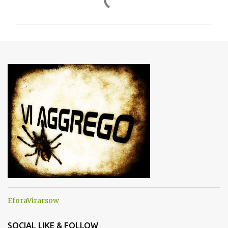
o
m
m
e
n
t
i
EforaVirarsow
SOCIAL LIKE & FOLLOW