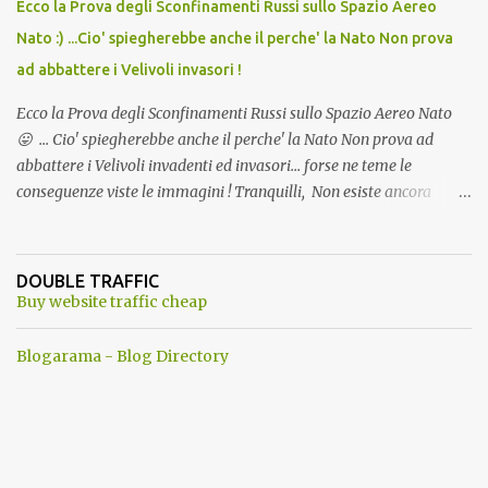
Ecco la Prova degli Sconfinamenti Russi sullo Spazio Aereo
Nato :) ...Cio' spiegherebbe anche il perche' la Nato Non prova
ad abbattere i Velivoli invasori !
Ecco la Prova degli Sconfinamenti Russi sullo Spazio Aereo Nato
😛 ... Cio' spiegherebbe anche il perche' la Nato Non prova ad
abbattere i Velivoli invadenti ed invasori... forse ne teme le
conseguenze viste le immagini ! Tranquilli, Non esiste ancora
alcuna notizia di un'invasione dello spazio aereo NATO da parte di
un robot chiamato "Goldrake"; questo evento sembra essere
ancora una fantasia Nato o forse una "False Flag", per provocare
DOUBLE TRAFFIC
una guerra mondiale che difficilmente da menti sane, potrebbe
Buy website traffic cheap
scoccare ! !
Blogarama - Blog Directory