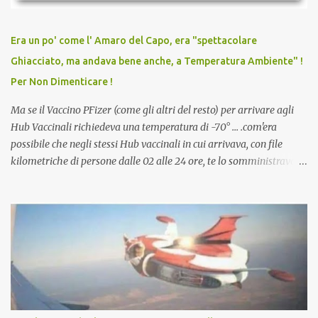
relazioni tra familiari, colleghi e amici. Non avevamo mai visto un
vaccino usato per minacciare i mezzi di sussistenza, il lavoro o la
Era un po' come l' Amaro del Capo, era "spettacolare
scuola. Non avevamo mai visto un vaccino che permettesse a un
Ghiacciato, ma andava bene anche, a Temperatura Ambiente" !
dodicenne di ignorare il consenso dei genitori. Dopo tutti i vaccini
Per Non Dimenticare !
che abbiamo elencato sopra...
Ma se il Vaccino PFizer (come gli altri del resto) per arrivare agli
Hub Vaccinali richiedeva una temperatura di -70° ... .com'era
possibile che negli stessi Hub vaccinali in cui arrivava, con file
kilometriche di persone dalle 02 alle 24 ore, te lo somministravano
in Agosto con + 40° ? Ricordate i Camioncini di Gelati affittati per
lo scopo della temperatura? Qualcuno a suo tempo ribattezzo' il
Vaccino come: l' Amaro del Capo, era "spettacolare Ghiacciato, ma
andava bene anche, a Temperatura Ambiente"! Riproponiamo
l'articolo per NON Dimenticare!