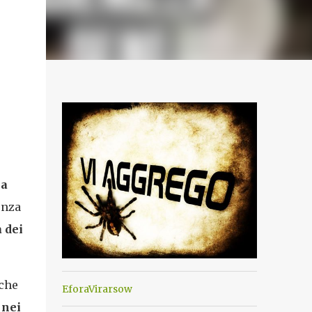
la
enza
a dei
che
EforaVirarsow
 nei