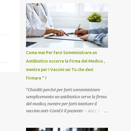
Come mai Per farsi Somministrare un
Antibiotico occorre la Firma del Medico ,
mentre per i Vaccini sei Tu che devi
Firmare ” ?
“Chiediti perché per farti somministrare
semplicemente un antibiotico serve la firma
del medico, mentre per farti iniettare il
vaccino anti-Covid è il paziente – anzi, il
cittadino sano – a dover firmare una
liberatoria di responsabilità. ” È una