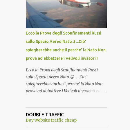
lo scopo della temperatura? Qualcuno a suo
tempo ribattezzo' il Vaccino come: l' Amaro
del Capo, era "spettacolare Ghiacciato, ma
andava bene anche, a Temperatura
Ambiente"! Riproponiamo l'articolo per NON
Ecco la Prova degli Sconfinamenti Russi
Dimenticare!
sullo Spazio Aereo Nato :) ...Cio'
spiegherebbe anche il perche' la Nato Non
prova ad abbattere i Velivoli invasori !
Ecco la Prova degli Sconfinamenti Russi
sullo Spazio Aereo Nato 😛 ... Cio'
spiegherebbe anche il perche' la Nato Non
prova ad abbattere i Velivoli invadenti ed
invasori... forse ne teme le conseguenze viste
le immagini ! Tranquilli, Non esiste ancora
alcuna notizia di un'invasione dello spazio
DOUBLE TRAFFIC
aereo NATO da parte di un robot chiamato
Buy website traffic cheap
"Goldrake"; questo evento sembra essere