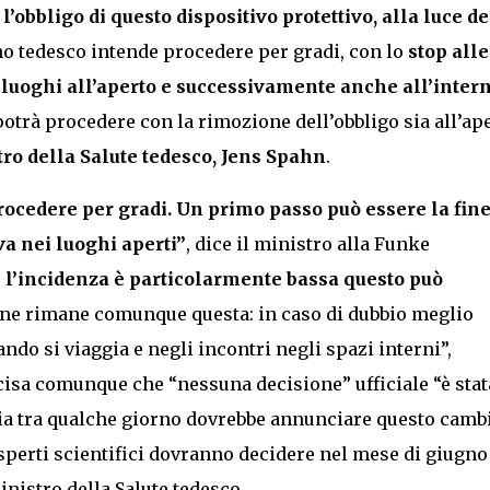
’obbligo di questo dispositivo protettivo, alla luce de
o tedesco intende procedere per gradi, con lo
stop alle
uoghi all’aperto
e successivamente anche all’inter
 potrà procedere con la rimozione dell’obbligo sia all’ap
ro della Salute tedesco, Jens Spahn
.
rocedere per gradi. Un primo passo può essere la fin
va nei luoghi aperti”
, dice il ministro alla Funke
i l’incidenza è particolarmente bassa questo può
ione rimane comunque questa: in caso di dubbio meglio
do si viaggia e negli incontri negli spazi interni”,
cisa comunque che “nessuna decisione” ufficiale “è stat
nia tra qualche giorno dovrebbe annunciare questo cambi
esperti scientifici dovranno decidere nel mese di giugno
inistro della Salute tedesco.