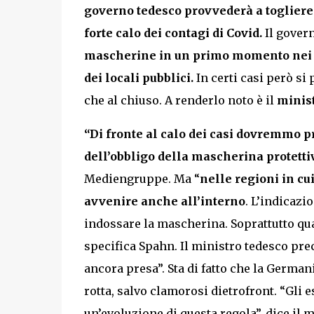
governo tedesco provvederà a togliere l
forte calo dei contagi di Covid.
Il govern
mascherine in un primo momento nei l
dei locali pubblici.
In certi casi però si
che al chiuso. A renderlo noto è il
minist
“Di fronte al calo dei casi dovremmo p
dell’obbligo della mascherina protetti
Mediengruppe. Ma “
nelle regioni in cu
avvenire anche all’interno
. L’indicaz
indossare la mascherina. Soprattutto quan
specifica Spahn. Il ministro tedesco pre
ancora presa”. Sta di fatto che la Germa
rotta, salvo clamorosi dietrofront. “Gli 
un’evoluzione di questa regola”, dice il m