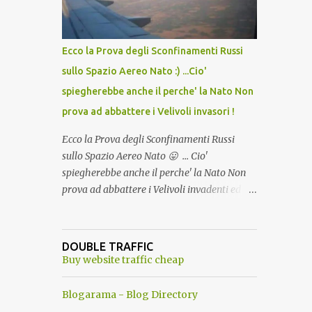
del Capo, era "spettacolare Ghiacciato, ma
andava bene anche, a Temperatura
Ambiente"! Riproponiamo l'articolo per NON
Ecco la Prova degli Sconfinamenti Russi
Dimenticare!
sullo Spazio Aereo Nato :) ...Cio'
spiegherebbe anche il perche' la Nato Non
prova ad abbattere i Velivoli invasori !
Ecco la Prova degli Sconfinamenti Russi
sullo Spazio Aereo Nato 😛 ... Cio'
spiegherebbe anche il perche' la Nato Non
prova ad abbattere i Velivoli invadenti ed
invasori... forse ne teme le conseguenze viste
le immagini ! Tranquilli, Non esiste ancora
alcuna notizia di un'invasione dello spazio
DOUBLE TRAFFIC
aereo NATO da parte di un robot chiamato
Buy website traffic cheap
"Goldrake"; questo evento sembra essere
ancora una fantasia Nato o forse una "False
Blogarama - Blog Directory
Flag", per provocare una guerra mondiale