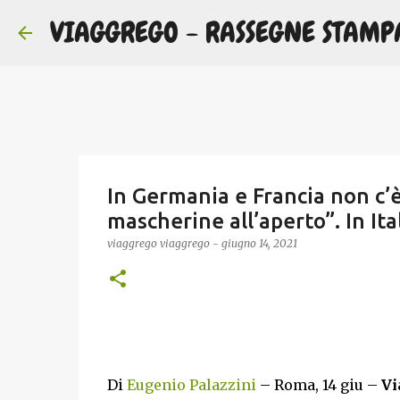
VIAGGREGO - RASSEGNE STAMP
In Germania e Francia non c’
mascherine all’aperto”. In It
viaggrego
viaggrego
-
giugno 14, 2021
Di
Eugenio Palazzini
– Roma, 14 giu –
Vi