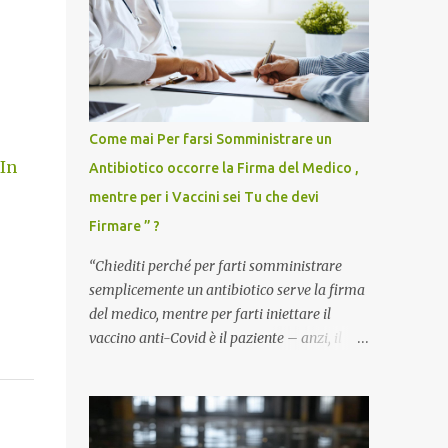
Come mai Per farsi Somministrare un
 In
Antibiotico occorre la Firma del Medico ,
mentre per i Vaccini sei Tu che devi
Firmare ” ?
“Chiediti perché per farti somministrare
semplicemente un antibiotico serve la firma
del medico, mentre per farti iniettare il
vaccino anti-Covid è il paziente – anzi, il
cittadino sano – a dover firmare una
liberatoria di responsabilità. ” È una
domanda tanto semplice quanto devastante
quella posta dal dottor Andrea Stramezzi,