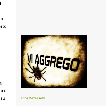
l
no
erto
e
a
o di
 su
EforaVirarsow