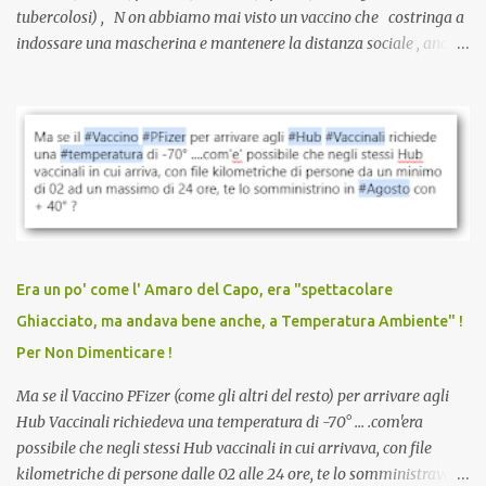
tubercolosi) , N on abbiamo mai visto un vaccino che costringa a
indossare una mascherina e mantenere la distanza sociale , anche
quando eri completamente vaccinato… Non avevamo mai sentito
parlare di un vaccino che diffonda il virus anche dopo la
vaccinazione. Non avevamo mai sentito parlare di ricompense,
sconti, incentivi per vaccinarsi. Non avevamo mai visto
discriminazioni per coloro che non l’hanno fatto. Se non sei stato
vaccinato, nessuno aveva prima cercato di farti sentire una
persona cattiva. Non avevamo mai visto un vaccino che minacci le
relazioni tra familiari, colleghi e amici. Non avevamo mai visto un
vaccino usato per minacciare i mezzi di sussistenza, il lavoro o la
Era un po' come l' Amaro del Capo, era "spettacolare
scuola. Non avevamo mai visto un vaccino che permettesse a un
Ghiacciato, ma andava bene anche, a Temperatura Ambiente" !
dodicenne di ignorare il consenso dei genitori. Dopo tutti i vaccini
Per Non Dimenticare !
che abbiamo elencato sopra...
Ma se il Vaccino PFizer (come gli altri del resto) per arrivare agli
Hub Vaccinali richiedeva una temperatura di -70° ... .com'era
possibile che negli stessi Hub vaccinali in cui arrivava, con file
kilometriche di persone dalle 02 alle 24 ore, te lo somministravano