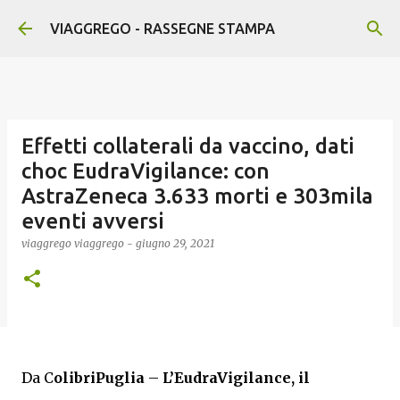
Passa ai contenuti principali
VIAGGREGO - RASSEGNE STAMPA
Effetti collaterali da vaccino, dati
choc EudraVigilance: con
AstraZeneca 3.633 morti e 303mila
eventi avversi
viaggrego
viaggrego
-
giugno 29, 2021
Da C
olibriPuglia
–
L’EudraVigilance, il