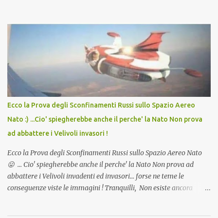
in Agosto con + 40° ? Ricordate i Camioncini di Gelati affittati per
lo scopo della temperatura? Qualcuno a suo tempo ribattezzo' il
Vaccino come: l' Amaro del Capo, era "spettacolare Ghiacciato, ma
andava bene anche, a Temperatura Ambiente"! Riproponiamo
l'articolo per NON Dimenticare!
Ecco la Prova degli Sconfinamenti Russi sullo Spazio Aereo
Nato :) ...Cio' spiegherebbe anche il perche' la Nato Non prova
ad abbattere i Velivoli invasori !
Ecco la Prova degli Sconfinamenti Russi sullo Spazio Aereo Nato
😛 ... Cio' spiegherebbe anche il perche' la Nato Non prova ad
abbattere i Velivoli invadenti ed invasori... forse ne teme le
conseguenze viste le immagini ! Tranquilli, Non esiste ancora
alcuna notizia di un'invasione dello spazio aereo NATO da parte di
un robot chiamato "Goldrake"; questo evento sembra essere