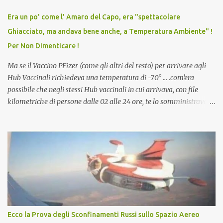
vaccino usato per minacciare i mezzi di sussistenza, il lavoro o la
Era un po' come l' Amaro del Capo, era "spettacolare
scuola. Non avevamo mai visto un vaccino che permettesse a un
Ghiacciato, ma andava bene anche, a Temperatura Ambiente" !
dodicenne di ignorare il consenso dei genitori. Dopo tutti i vaccini
Per Non Dimenticare !
che abbiamo elencato sopra...
Ma se il Vaccino PFizer (come gli altri del resto) per arrivare agli
Hub Vaccinali richiedeva una temperatura di -70° ... .com'era
possibile che negli stessi Hub vaccinali in cui arrivava, con file
kilometriche di persone dalle 02 alle 24 ore, te lo somministravano
in Agosto con + 40° ? Ricordate i Camioncini di Gelati affittati per
lo scopo della temperatura? Qualcuno a suo tempo ribattezzo' il
Vaccino come: l' Amaro del Capo, era "spettacolare Ghiacciato, ma
andava bene anche, a Temperatura Ambiente"! Riproponiamo
l'articolo per NON Dimenticare!
Ecco la Prova degli Sconfinamenti Russi sullo Spazio Aereo