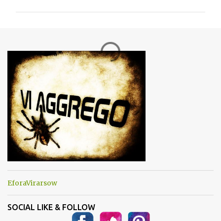
m
m
e
n
t
i
EforaVirarsow
SOCIAL LIKE & FOLLOW