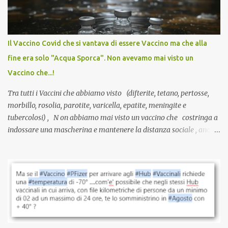
sviluppato in tempi record, con tecnologie mai utilizzate prima su
larga scala, ancora oggetto di studio e di discussione
internazionale serve solo una firma. La tua. Lo si somministra
anche a persone sane, giovani, senza fattori di rischio, spesso già
Il Vaccino Covid che si vantava di essere Vaccino ma che alla
guarite da un’infezione naturale . Ma non serve una visita, non
fine era solo "Acqua Sporca". Non avevamo mai visto un
serve una prescrizione. Non c’è diagnosi. Non c’è presa in carico.
Vaccino che...!
L’unico atto richiesto è una fi...
Tra tutti i Vaccini che abbiamo visto (difterite, tetano, pertosse,
morbillo, rosolia, parotite, varicella, epatite, meningite e
tubercolosi) , N on abbiamo mai visto un vaccino che costringa a
indossare una mascherina e mantenere la distanza sociale , anche
quando eri completamente vaccinato… Non avevamo mai sentito
parlare di un vaccino che diffonda il virus anche dopo la
vaccinazione. Non avevamo mai sentito parlare di ricompense,
sconti, incentivi per vaccinarsi. Non avevamo mai visto
discriminazioni per coloro che non l’hanno fatto. Se non sei stato
vaccinato, nessuno aveva prima cercato di farti sentire una
persona cattiva. Non avevamo mai visto un vaccino che minacci le
relazioni tra familiari, colleghi e amici. Non avevamo mai visto un