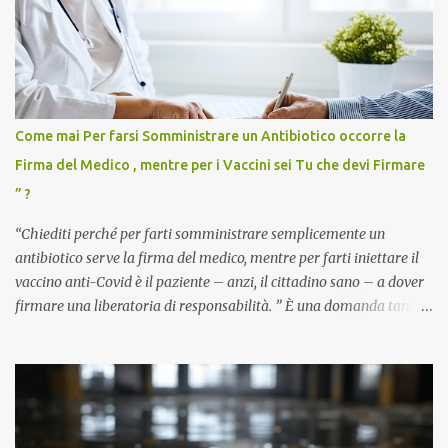
Come mai Per farsi Somministrare un Antibiotico occorre la
Firma del Medico , mentre per i Vaccini sei Tu che devi Firmare
” ?
“Chiediti perché per farti somministrare semplicemente un
antibiotico serve la firma del medico, mentre per farti iniettare il
vaccino anti-Covid è il paziente – anzi, il cittadino sano – a dover
firmare una liberatoria di responsabilità. ” È una domanda tanto
semplice quanto devastante quella posta dal dottor Andrea
Stramezzi, medico, che ha curato migliaia di pazienti durante la
pandemia. Un interrogativo che dovrebbe scuotere chiunque abbia
ancora il coraggio di pensare con la propria testa. Per il vaccino
anti-Covid, un pro-farmaco, con autorizzazione condizionata,