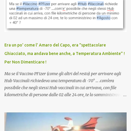
sconti, incentivi per vaccinarsi. Non avevamo mai visto
discriminazioni per coloro che non l’hanno fatto. Se non sei stato
vaccinato, nessuno aveva prima cercato di farti sentire una
persona cattiva. Non avevamo mai visto un vaccino che minacci le
relazioni tra familiari, colleghi e amici. Non avevamo mai visto un
vaccino usato per minacciare i mezzi di sussistenza, il lavoro o la
Era un po' come l' Amaro del Capo, era "spettacolare
scuola. Non avevamo mai visto un vaccino che permettesse a un
Ghiacciato, ma andava bene anche, a Temperatura Ambiente" !
dodicenne di ignorare il consenso dei genitori. Dopo tutti i vaccini
Per Non Dimenticare !
che abbiamo elencato sopra...
Ma se il Vaccino PFizer (come gli altri del resto) per arrivare agli
Hub Vaccinali richiedeva una temperatura di -70° ... .com'era
possibile che negli stessi Hub vaccinali in cui arrivava, con file
kilometriche di persone dalle 02 alle 24 ore, te lo somministravano
in Agosto con + 40° ? Ricordate i Camioncini di Gelati affittati per
lo scopo della temperatura? Qualcuno a suo tempo ribattezzo' il
Vaccino come: l' Amaro del Capo, era "spettacolare Ghiacciato, ma
andava bene anche, a Temperatura Ambiente"! Riproponiamo
l'articolo per NON Dimenticare!