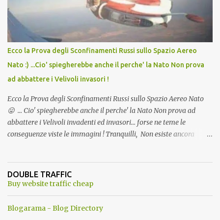
Ecco la Prova degli Sconfinamenti Russi sullo Spazio Aereo
Nato :) ...Cio' spiegherebbe anche il perche' la Nato Non prova
ad abbattere i Velivoli invasori !
Ecco la Prova degli Sconfinamenti Russi sullo Spazio Aereo Nato
😛 ... Cio' spiegherebbe anche il perche' la Nato Non prova ad
abbattere i Velivoli invadenti ed invasori... forse ne teme le
conseguenze viste le immagini ! Tranquilli, Non esiste ancora
alcuna notizia di un'invasione dello spazio aereo NATO da parte di
un robot chiamato "Goldrake"; questo evento sembra essere
ancora una fantasia Nato o forse una "False Flag", per provocare
DOUBLE TRAFFIC
una guerra mondiale che difficilmente da menti sane, potrebbe
Buy website traffic cheap
scoccare ! !
Blogarama - Blog Directory