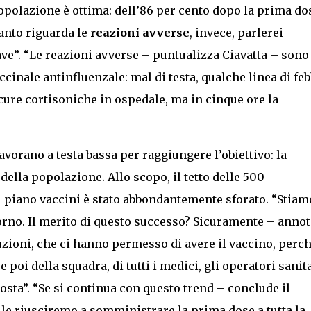
popolazione è ottima: dell’86 per cento dopo la prima do
anto riguarda le
reazioni avverse
, invece, parlerei
rave”. “Le reazioni avverse – puntualizza Ciavatta – sono 
inale antinfluenzale: mal di testa, qualche linea di feb
cure cortisoniche in ospedale, ma in cinque ore la
lavorano a testa bassa per raggiungere l’obiettivo: la
ella popolazione. Allo scopo, il tetto delle 500
 piano vaccini è stato abbondantemente sforato. “Stiam
rno. Il merito di questo successo? Sicuramente – annot
tuzioni, che ci hanno permesso di avere il vaccino, perc
 poi della squadra, di tutti i medici, gli operatori sanita
osta”. “Se si continua con questo trend – conclude il
rile riusciremo a somministrare la prima dose a tutta la