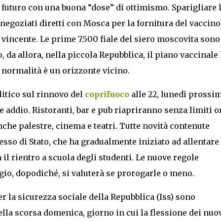
 futuro con una buona “dose” di ottimismo. Sparigliare 
 negoziati diretti con Mosca per la fornitura del vaccino
vincente. Le prime 7.500 fiale del siero moscovita sono
, da allora, nella piccola Repubblica, il piano vaccinale
a normalità è un orizzonte vicino.
litico sul rinnovo del
coprifuoco
alle 22, lunedì prossim
addio. Ristoranti, bar e pub riapriranno senza limiti o
nche palestre, cinema e teatri. Tutte novità contenute
sso di Stato, che ha gradualmente iniziato ad allentare 
n il rientro a scuola degli studenti. Le nuove regole
io, dopodiché, si valuterà se prorogarle o meno.
per la sicurezza sociale della Repubblica (Iss) sono
ella scorsa domenica, giorno in cui la flessione dei nuo