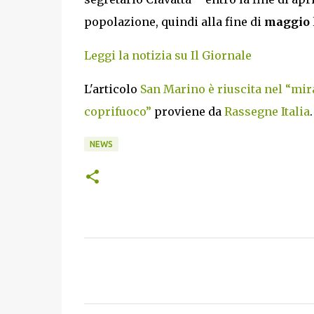
popolazione, quindi alla fine di
maggio
Leggi la notizia su Il Giornale
L'articolo
San Marino è riuscita nel “mira
coprifuoco”
proviene da
Rassegne Italia
.
NEWS
C
o
m