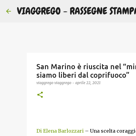
VIAGGREGO - RASSEGNE STAMP
San Marino è riuscita nel “mir
siamo liberi dal coprifuoco”
viaggrego
viaggrego
-
aprile 22, 2021
Di Elena Barlozzari
– Una scelta coraggi