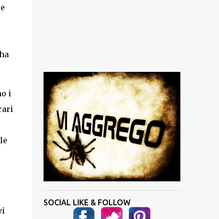
le
 ha
o i
rari
le
SOCIAL LIKE & FOLLOW
vi