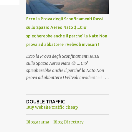
del Capo, era "spettacolare Ghiacciato, ma
andava bene anche, a Temperatura
Ambiente"! Riproponiamo l'articolo per NON
Ecco la Prova degli Sconfinamenti Russi
Dimenticare!
sullo Spazio Aereo Nato :) ...Cio'
spiegherebbe anche il perche' la Nato Non
prova ad abbattere i Velivoli invasori !
Ecco la Prova degli Sconfinamenti Russi
sullo Spazio Aereo Nato 😛 ... Cio'
spiegherebbe anche il perche' la Nato Non
prova ad abbattere i Velivoli invadenti ed
invasori... forse ne teme le conseguenze viste
le immagini ! Tranquilli, Non esiste ancora
alcuna notizia di un'invasione dello spazio
DOUBLE TRAFFIC
aereo NATO da parte di un robot chiamato
Buy website traffic cheap
"Goldrake"; questo evento sembra essere
ancora una fantasia Nato o forse una "False
Blogarama - Blog Directory
Flag", per provocare una guerra mondiale