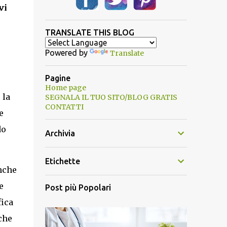
vi
TRANSLATE THIS BLOG
Powered by
Translate
Pagine
Home page
 la
SEGNALA IL TUO SITO/BLOG GRATIS
CONTATTI
e
do
Archivia
Etichette
anche
e
Post più Popolari
fica
che