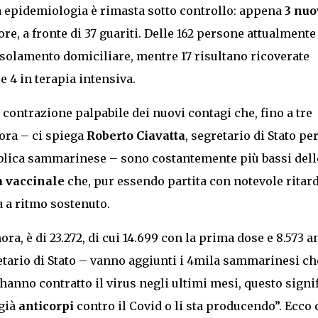
a epidemiologia è rimasta sotto controllo: appena
3 nuo
ore, a fronte di 37 guariti. Delle 162 persone attualmente
 isolamento domiciliare, mentre 17 risultano ricoverate
e 4 in terapia intensiva.
 contrazione palpabile dei nuovi contagi che, fino a tre
 ora – ci spiega
Roberto Ciavatta
, segretario di Stato per
ubblica sammarinese – sono costantemente più bassi dell
 vaccinale
che, pur essendo partita con notevole ritar
a a ritmo sostenuto.
ra, è di 23.272, di cui 14.699 con la prima dose e 8.573 
retario di Stato – vanno aggiunti i 4mila sammarinesi ch
anno contratto il virus negli ultimi mesi, questo signi
 già
anticorpi
contro il Covid o li sta producendo”. Ecco 