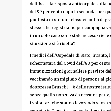
dell’Iss – la risposta anticorpale sulla 
del 99 per cento dopo la seconda, per qu
piuttosto di sintomi classici, nulla di g
stesse che registriamo per campagna vacc
in un solo caso sono state necessarie le 
situazione si è risolta”.
I medici dell’Ospedale di Stato, intanto, 
schermatura dal Covid dell’80 per cento d
immunizzazioni giornaliere previste dal
vaccinando un migliaio di persone al gio
dottoressa Bruschi – è delle nostre isti
senza quello non si va da nessuna parte, e
i volontari che stanno lavorando senza s
segretario Ciavatta – entro la fine di ap