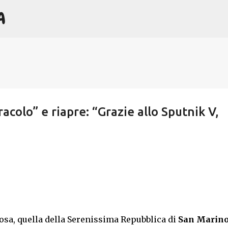
A
Passa ai contenuti principali
acolo” e riapre: “Grazie allo Sputnik V,
osa, quella della Serenissima Repubblica di
San Marin