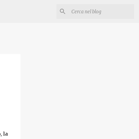
o
, la