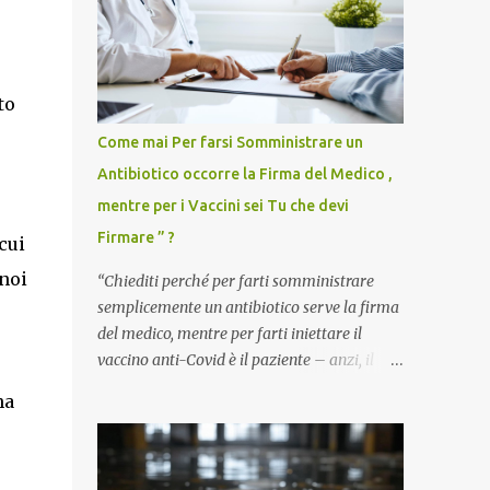
to
Come mai Per farsi Somministrare un
Antibiotico occorre la Firma del Medico ,
mentre per i Vaccini sei Tu che devi
Firmare ” ?
cui
 noi
“Chiediti perché per farti somministrare
semplicemente un antibiotico serve la firma
del medico, mentre per farti iniettare il
vaccino anti-Covid è il paziente – anzi, il
cittadino sano – a dover firmare una
ha
liberatoria di responsabilità. ” È una
domanda tanto semplice quanto devastante
quella posta dal dottor Andrea Stramezzi,