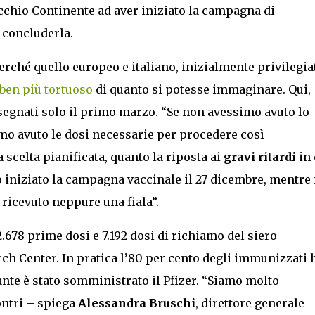
ecchio Continente ad aver iniziato la campagna di
 concluderla.
perché quello europeo e italiano, inizialmente privilegia
ben più tortuoso
di quanto si potesse immaginare. Qui,
consegnati solo il primo marzo. “Se non avessimo avuto lo
o avuto le dosi necessarie per procedere così
 scelta pianificata, quanto la riposta ai
gravi ritardi
in 
o iniziato la campagna vaccinale il 27 dicembre, mentre
 ricevuto neppure una fiala”.
78 prime dosi e 7.192 dosi di richiamo del siero
ch Center. In pratica l’80 per cento degli immunizzati 
ante è stato somministrato il Pfizer. “Siamo molto
ontri – spiega
Alessandra Bruschi
, direttore generale