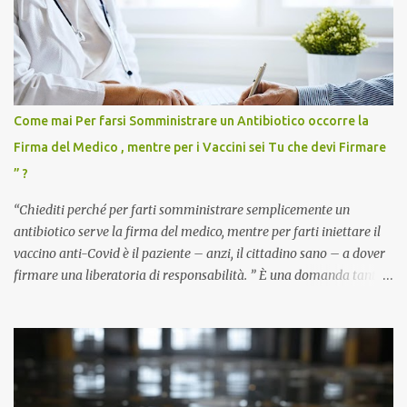
Come mai Per farsi Somministrare un Antibiotico occorre la
Firma del Medico , mentre per i Vaccini sei Tu che devi Firmare
” ?
“Chiediti perché per farti somministrare semplicemente un
antibiotico serve la firma del medico, mentre per farti iniettare il
vaccino anti-Covid è il paziente – anzi, il cittadino sano – a dover
firmare una liberatoria di responsabilità. ” È una domanda tanto
semplice quanto devastante quella posta dal dottor Andrea
Stramezzi, medico, che ha curato migliaia di pazienti durante la
pandemia. Un interrogativo che dovrebbe scuotere chiunque abbia
ancora il coraggio di pensare con la propria testa. Per il vaccino
anti-Covid, un pro-farmaco, con autorizzazione condizionata,
sviluppato in tempi record, con tecnologie mai utilizzate prima su