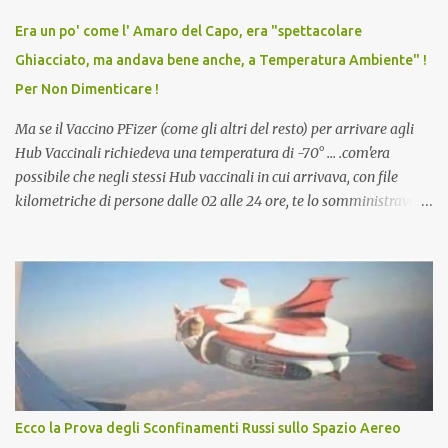
vaccino usato per minacciare i mezzi di sussistenza, il lavoro o la
Era un po' come l' Amaro del Capo, era "spettacolare
scuola. Non avevamo mai visto un vaccino che permettesse a un
Ghiacciato, ma andava bene anche, a Temperatura Ambiente" !
dodicenne di ignorare il consenso dei genitori. Dopo tutti i vaccini
Per Non Dimenticare !
che abbiamo elencato sopra...
Ma se il Vaccino PFizer (come gli altri del resto) per arrivare agli
Hub Vaccinali richiedeva una temperatura di -70° ... .com'era
possibile che negli stessi Hub vaccinali in cui arrivava, con file
kilometriche di persone dalle 02 alle 24 ore, te lo somministravano
in Agosto con + 40° ? Ricordate i Camioncini di Gelati affittati per
lo scopo della temperatura? Qualcuno a suo tempo ribattezzo' il
Vaccino come: l' Amaro del Capo, era "spettacolare Ghiacciato, ma
andava bene anche, a Temperatura Ambiente"! Riproponiamo
l'articolo per NON Dimenticare!
Ecco la Prova degli Sconfinamenti Russi sullo Spazio Aereo