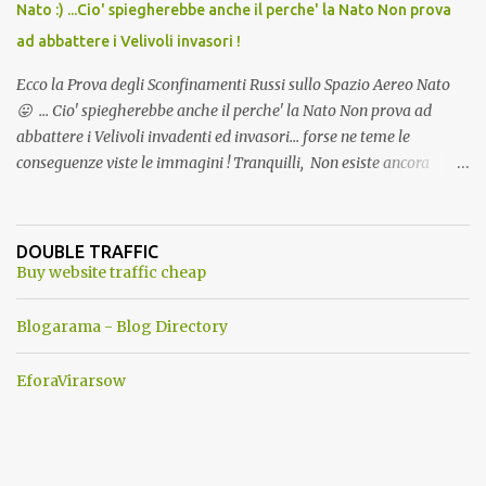
Nato :) ...Cio' spiegherebbe anche il perche' la Nato Non prova
ad abbattere i Velivoli invasori !
Ecco la Prova degli Sconfinamenti Russi sullo Spazio Aereo Nato
😛 ... Cio' spiegherebbe anche il perche' la Nato Non prova ad
abbattere i Velivoli invadenti ed invasori... forse ne teme le
conseguenze viste le immagini ! Tranquilli, Non esiste ancora
alcuna notizia di un'invasione dello spazio aereo NATO da parte di
un robot chiamato "Goldrake"; questo evento sembra essere
ancora una fantasia Nato o forse una "False Flag", per provocare
DOUBLE TRAFFIC
una guerra mondiale che difficilmente da menti sane, potrebbe
Buy website traffic cheap
scoccare ! !
Blogarama - Blog Directory
EforaVirarsow