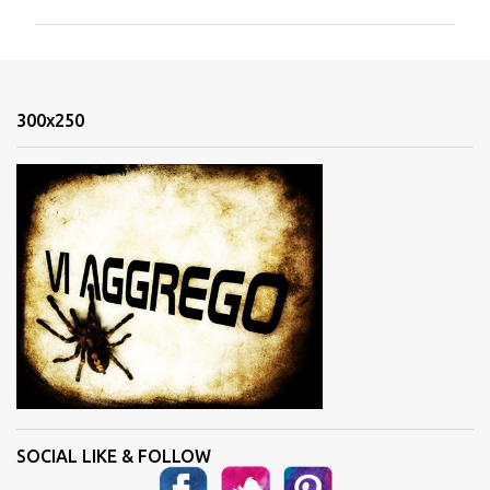
m
m
e
n
300x250
t
i
SOCIAL LIKE & FOLLOW