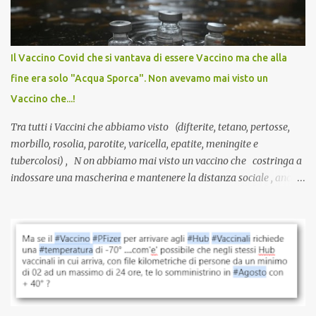
larga scala, ancora oggetto di studio e di discussione
internazionale serve solo una firma. La tua. Lo si somministra
anche a persone sane, giovani, senza fattori di rischio, spesso già
Il Vaccino Covid che si vantava di essere Vaccino ma che alla
guarite da un’infezione naturale . Ma non serve una visita, non
fine era solo "Acqua Sporca". Non avevamo mai visto un
serve una prescrizione. Non c’è diagnosi. Non c’è presa in carico.
Vaccino che...!
L’unico atto richiesto è una fi...
Tra tutti i Vaccini che abbiamo visto (difterite, tetano, pertosse,
morbillo, rosolia, parotite, varicella, epatite, meningite e
tubercolosi) , N on abbiamo mai visto un vaccino che costringa a
indossare una mascherina e mantenere la distanza sociale , anche
quando eri completamente vaccinato… Non avevamo mai sentito
parlare di un vaccino che diffonda il virus anche dopo la
vaccinazione. Non avevamo mai sentito parlare di ricompense,
sconti, incentivi per vaccinarsi. Non avevamo mai visto
discriminazioni per coloro che non l’hanno fatto. Se non sei stato
vaccinato, nessuno aveva prima cercato di farti sentire una
persona cattiva. Non avevamo mai visto un vaccino che minacci le
relazioni tra familiari, colleghi e amici. Non avevamo mai visto un