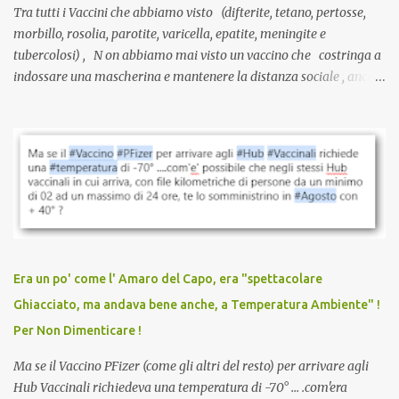
Tra tutti i Vaccini che abbiamo visto (difterite, tetano, pertosse,
morbillo, rosolia, parotite, varicella, epatite, meningite e
tubercolosi) , N on abbiamo mai visto un vaccino che costringa a
indossare una mascherina e mantenere la distanza sociale , anche
quando eri completamente vaccinato… Non avevamo mai sentito
parlare di un vaccino che diffonda il virus anche dopo la
vaccinazione. Non avevamo mai sentito parlare di ricompense,
sconti, incentivi per vaccinarsi. Non avevamo mai visto
discriminazioni per coloro che non l’hanno fatto. Se non sei stato
vaccinato, nessuno aveva prima cercato di farti sentire una
persona cattiva. Non avevamo mai visto un vaccino che minacci le
relazioni tra familiari, colleghi e amici. Non avevamo mai visto un
vaccino usato per minacciare i mezzi di sussistenza, il lavoro o la
Era un po' come l' Amaro del Capo, era "spettacolare
scuola. Non avevamo mai visto un vaccino che permettesse a un
Ghiacciato, ma andava bene anche, a Temperatura Ambiente" !
dodicenne di ignorare il consenso dei genitori. Dopo tutti i vaccini
Per Non Dimenticare !
che abbiamo elencato sopra...
Ma se il Vaccino PFizer (come gli altri del resto) per arrivare agli
Hub Vaccinali richiedeva una temperatura di -70° ... .com'era