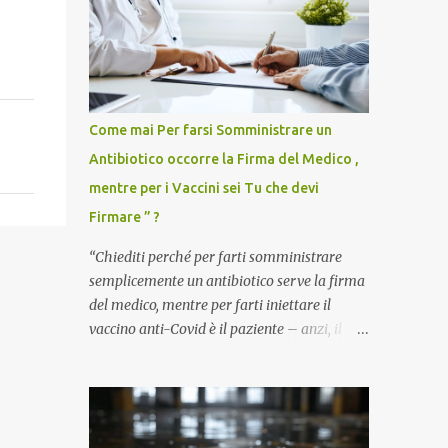
Come mai Per farsi Somministrare un
Antibiotico occorre la Firma del Medico ,
mentre per i Vaccini sei Tu che devi
Firmare ” ?
“Chiediti perché per farti somministrare
semplicemente un antibiotico serve la firma
del medico, mentre per farti iniettare il
vaccino anti-Covid è il paziente – anzi, il
cittadino sano – a dover firmare una
liberatoria di responsabilità. ” È una
domanda tanto semplice quanto devastante
quella posta dal dottor Andrea Stramezzi,