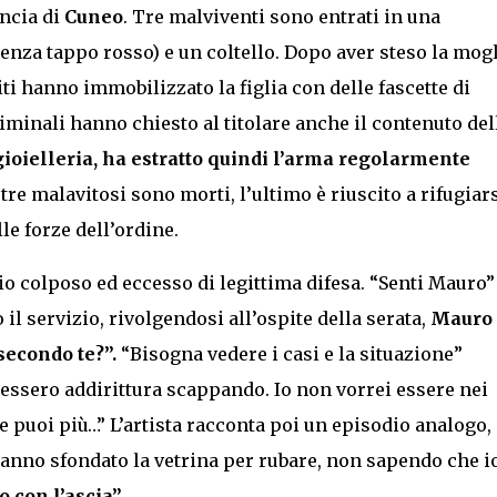
incia di
Cuneo
. Tre malviventi sono entrati in una
(senza tappo rosso) e un coltello. Dopo aver steso la mog
iti hanno immobilizzato la figlia con delle fascette di
 criminali hanno chiesto al titolare anche il contenuto del
gioielleria, ha estratto quindi l’arma regolarmente
tre malavitosi sono morti, l’ultimo è riuscito a rifugiars
le forze dell’ordine.
dio colposo ed eccesso di legittima difesa. “Senti Mauro”
il servizio, rivolgendosi all’ospite della serata,
Mauro
secondo te?”.
“Bisogna vedere i casi e la situazione”
essero addirittura scappando. Io non vorrei essere nei
e puoi più…” L’artista racconta poi un episodio analogo,
 hanno sfondato la vetrina per rubare, non sapendo che i
 con l’ascia”.