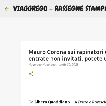
VIAGGREGO - RASSEGNE STAMP
Mauro Corona sui rapinatori uc
entrate non invitati, potete u
viaggrego
viaggrego
-
aprile 30, 2021
Da
Libero Quotidiano
– A
Dritto e Rovesci