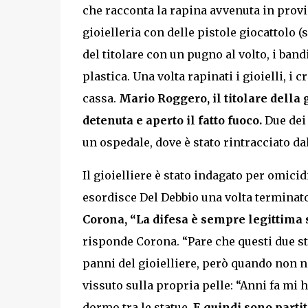
che racconta la rapina avvenuta in prov
gioielleria con delle pistole giocattolo 
del titolare con un pugno al volto, i band
plastica. Una volta rapinati i gioielli, i
cassa.
Mario Roggero, il titolare della 
detenuta e aperto il fatto fuoco.
Due dei 
un ospedale, dove è stato rintracciato dal
Il gioielliere è stato indagato per omici
esordisce Del Debbio una volta terminato 
Corona,
“La difesa è sempre legittima 
risponde Corona. “Pare che questi due st
panni del gioielliere, però quando non n
vissuto sulla propria pelle: “Anni fa mi
dormo tra le statue.
E quindi sono partito