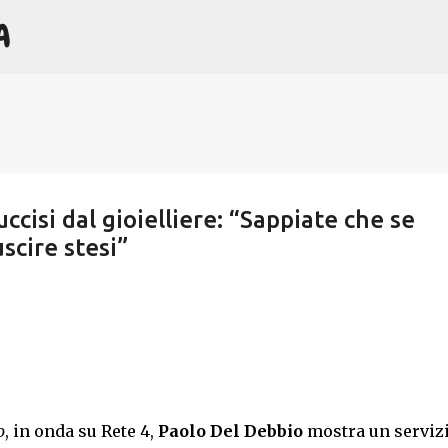
A
Passa ai contenuti principali
cisi dal gioielliere: “Sappiate che se
scire stesi”
o
, in onda su Rete 4,
Paolo Del Debbio
mostra un serviz