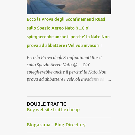
del Capo, era "spettacolare Ghiacciato, ma
andava bene anche, a Temperatura
Ambiente"! Riproponiamo l'articolo per NON
Ecco la Prova degli Sconfinamenti Russi
Dimenticare!
sullo Spazio Aereo Nato :) ...Cio'
spiegherebbe anche il perche' la Nato Non
prova ad abbattere i Velivoli invasori !
Ecco la Prova degli Sconfinamenti Russi
sullo Spazio Aereo Nato 😛 ... Cio'
spiegherebbe anche il perche' la Nato Non
prova ad abbattere i Velivoli invadenti ed
invasori... forse ne teme le conseguenze viste
le immagini ! Tranquilli, Non esiste ancora
alcuna notizia di un'invasione dello spazio
DOUBLE TRAFFIC
aereo NATO da parte di un robot chiamato
Buy website traffic cheap
"Goldrake"; questo evento sembra essere
ancora una fantasia Nato o forse una "False
Blogarama - Blog Directory
Flag", per provocare una guerra mondiale