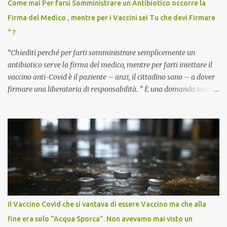
Come mai Per farsi Somministrare un Antibiotico occorre la
Firma del Medico , mentre per i Vaccini sei Tu che devi Firmare
” ?
“Chiediti perché per farti somministrare semplicemente un
antibiotico serve la firma del medico, mentre per farti iniettare il
vaccino anti-Covid è il paziente – anzi, il cittadino sano – a dover
firmare una liberatoria di responsabilità. ” È una domanda tanto
semplice quanto devastante quella posta dal dottor Andrea
Stramezzi, medico, che ha curato migliaia di pazienti durante la
pandemia. Un interrogativo che dovrebbe scuotere chiunque abbia
ancora il coraggio di pensare con la propria testa. Per il vaccino
anti-Covid, un pro-farmaco, con autorizzazione condizionata,
sviluppato in tempi record, con tecnologie mai utilizzate prima su
larga scala, ancora oggetto di studio e di discussione
internazionale serve solo una firma. La tua. Lo si somministra
anche a persone sane, giovani, senza fattori di rischio, spesso già
Il Vaccino Covid che si vantava di essere Vaccino ma che alla
guarite da un’infezione naturale . Ma non serve una visita, non
fine era solo "Acqua Sporca". Non avevamo mai visto un
serve una prescrizione. Non c’è diagnosi. Non c’è presa in carico.