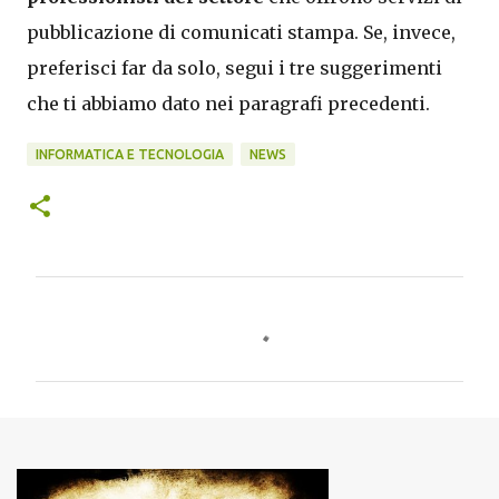
pubblicazione di comunicati stampa. Se, invece,
preferisci far da solo, segui i tre suggerimenti
che ti abbiamo dato nei paragrafi precedenti.
INFORMATICA E TECNOLOGIA
NEWS
C
o
m
m
e
n
t