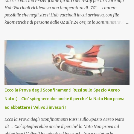
Ma se il Vaccino PFizer (come gli altri del resto) per arrivare agli
Hub Vaccinali richiedeva una temperatura di -70° ... .com'era
possibile che negli stessi Hub vaccinali in cui arrivava, con file
kilometriche di persone dalle 02 alle 24 ore, te lo somministravano
in Agosto con + 40° ? Ricordate i Camioncini di Gelati affittati per
lo scopo della temperatura? Qualcuno a suo tempo ribattezzo' il
Vaccino come: l' Amaro del Capo, era "spettacolare Ghiacciato, ma
andava bene anche, a Temperatura Ambiente"! Riproponiamo
l'articolo per NON Dimenticare!
Ecco la Prova degli Sconfinamenti Russi sullo Spazio Aereo
Nato :) ...Cio' spiegherebbe anche il perche' la Nato Non prova
ad abbattere i Velivoli invasori !
Ecco la Prova degli Sconfinamenti Russi sullo Spazio Aereo Nato
😛 ... Cio' spiegherebbe anche il perche' la Nato Non prova ad
abbattere i Velivoli invadenti ed invasori... forse ne teme le