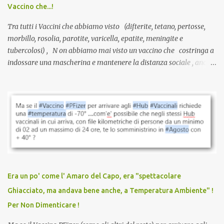
Vaccino che...!
L’unico atto richiesto è una fi...
Tra tutti i Vaccini che abbiamo visto (difterite, tetano, pertosse,
morbillo, rosolia, parotite, varicella, epatite, meningite e
tubercolosi) , N on abbiamo mai visto un vaccino che costringa a
indossare una mascherina e mantenere la distanza sociale , anche
quando eri completamente vaccinato… Non avevamo mai sentito
parlare di un vaccino che diffonda il virus anche dopo la
vaccinazione. Non avevamo mai sentito parlare di ricompense,
sconti, incentivi per vaccinarsi. Non avevamo mai visto
discriminazioni per coloro che non l’hanno fatto. Se non sei stato
vaccinato, nessuno aveva prima cercato di farti sentire una
persona cattiva. Non avevamo mai visto un vaccino che minacci le
relazioni tra familiari, colleghi e amici. Non avevamo mai visto un
vaccino usato per minacciare i mezzi di sussistenza, il lavoro o la
Era un po' come l' Amaro del Capo, era "spettacolare
scuola. Non avevamo mai visto un vaccino che permettesse a un
Ghiacciato, ma andava bene anche, a Temperatura Ambiente" !
dodicenne di ignorare il consenso dei genitori. Dopo tutti i vaccini
Per Non Dimenticare !
che abbiamo elencato sopra...