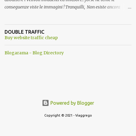
conseguenze viste le immagini ! Tranquilli, Non esiste ancora
alcuna notizia di un'invasione dello spazio aereo NATO da parte di
un robot chiamato "Goldrake"; questo evento sembra essere
ancora una fantasia Nato o forse una "False Flag", per provocare
DOUBLE TRAFFIC
una guerra mondiale che difficilmente da menti sane, potrebbe
Buy website traffic cheap
scoccare ! !
Blogarama - Blog Directory
Powered by Blogger
Copyright © 2021 - Viaggrego