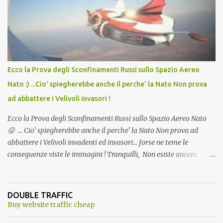
andava bene anche, a Temperatura Ambiente"! Riproponiamo
l'articolo per NON Dimenticare!
Ecco la Prova degli Sconfinamenti Russi sullo Spazio Aereo
Nato :) ...Cio' spiegherebbe anche il perche' la Nato Non prova
ad abbattere i Velivoli invasori !
Ecco la Prova degli Sconfinamenti Russi sullo Spazio Aereo Nato
😛 ... Cio' spiegherebbe anche il perche' la Nato Non prova ad
abbattere i Velivoli invadenti ed invasori... forse ne teme le
conseguenze viste le immagini ! Tranquilli, Non esiste ancora
alcuna notizia di un'invasione dello spazio aereo NATO da parte di
un robot chiamato "Goldrake"; questo evento sembra essere
ancora una fantasia Nato o forse una "False Flag", per provocare
DOUBLE TRAFFIC
una guerra mondiale che difficilmente da menti sane, potrebbe
Buy website traffic cheap
scoccare ! !