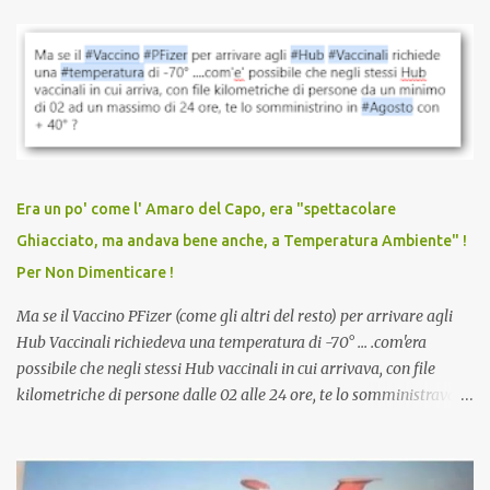
parlare di un vaccino che diffonda il virus anche dopo la
vaccinazione. Non avevamo mai sentito parlare di ricompense,
sconti, incentivi per vaccinarsi. Non avevamo mai visto
discriminazioni per coloro che non l’hanno fatto. Se non sei stato
vaccinato, nessuno aveva prima cercato di farti sentire una
persona cattiva. Non avevamo mai visto un vaccino che minacci le
relazioni tra familiari, colleghi e amici. Non avevamo mai visto un
vaccino usato per minacciare i mezzi di sussistenza, il lavoro o la
Era un po' come l' Amaro del Capo, era "spettacolare
scuola. Non avevamo mai visto un vaccino che permettesse a un
Ghiacciato, ma andava bene anche, a Temperatura Ambiente" !
dodicenne di ignorare il consenso dei genitori. Dopo tutti i vaccini
Per Non Dimenticare !
che abbiamo elencato sopra...
Ma se il Vaccino PFizer (come gli altri del resto) per arrivare agli
Hub Vaccinali richiedeva una temperatura di -70° ... .com'era
possibile che negli stessi Hub vaccinali in cui arrivava, con file
kilometriche di persone dalle 02 alle 24 ore, te lo somministravano
in Agosto con + 40° ? Ricordate i Camioncini di Gelati affittati per
lo scopo della temperatura? Qualcuno a suo tempo ribattezzo' il
Vaccino come: l' Amaro del Capo, era "spettacolare Ghiacciato, ma