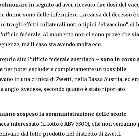
a polmonare
in seguito ad aver ricevuto due dosi del
vac
ue donne sono delle infermiere. La causa del decesso è 
tra gli effetti collaterali noti o tipici del vaccino”, si 
l’ufficio federale. Al momento non ci sono prove che sia
eguenze, ma il caso sta avendo molta eco.
roprio sito l’ufficio federale austriaco –
sono in corso 
ie
per poter escludere completamente un possibile
ano in una clinica di Zwetti, nella Bassa Austria, ed er
nda anglo-svedese, secondo quanto è stato riportato
hanno sospeso la somministrazione delle scorte
neca interessato (il lotto è ABV 5300), che non verranno 
venivano dal lotto prodotto nel distretto di Zwettl.