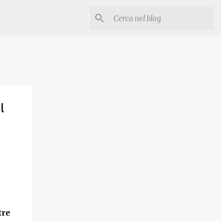
l
tre