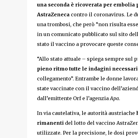
una seconda è ricoverata per emboli
AstraZeneca
contro il coronavirus. Le d
una trombosi, che però “non risulta essere 
in un comunicato pubblicato sul sito del
stato il vaccino a provocare queste cons
“Allo stato attuale – spiega sempre sul p
pieno ritmo tutte le indagini necessar
collegamento”. Entrambe le donne lavorav
state vaccinate con il vaccino dell’azie
dall’emittente Orf e l’agenzia
Apa
.
In via cautelativa, le autorità austriache
rimanenti
del lotto del vaccino AstraZe
utilizzate. Per la precisione, le dosi pro