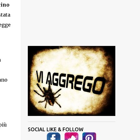
cino
stata
legge
a
ano
più
SOCIAL LIKE & FOLLOW