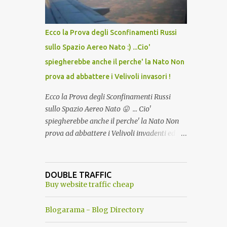
del Capo, era "spettacolare Ghiacciato, ma
andava bene anche, a Temperatura
Ambiente"! Riproponiamo l'articolo per NON
Ecco la Prova degli Sconfinamenti Russi
Dimenticare!
sullo Spazio Aereo Nato :) ...Cio'
spiegherebbe anche il perche' la Nato Non
prova ad abbattere i Velivoli invasori !
Ecco la Prova degli Sconfinamenti Russi
sullo Spazio Aereo Nato 😛 ... Cio'
spiegherebbe anche il perche' la Nato Non
prova ad abbattere i Velivoli invadenti ed
invasori... forse ne teme le conseguenze viste
le immagini ! Tranquilli, Non esiste ancora
alcuna notizia di un'invasione dello spazio
DOUBLE TRAFFIC
aereo NATO da parte di un robot chiamato
Buy website traffic cheap
"Goldrake"; questo evento sembra essere
ancora una fantasia Nato o forse una "False
Blogarama - Blog Directory
Flag", per provocare una guerra mondiale