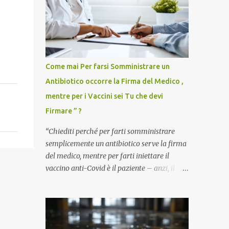
Come mai Per farsi Somministrare un
Antibiotico occorre la Firma del Medico ,
mentre per i Vaccini sei Tu che devi
Firmare ” ?
“Chiediti perché per farti somministrare
semplicemente un antibiotico serve la firma
del medico, mentre per farti iniettare il
vaccino anti-Covid è il paziente – anzi, il
cittadino sano – a dover firmare una
liberatoria di responsabilità. ” È una
domanda tanto semplice quanto devastante
quella posta dal dottor Andrea Stramezzi,