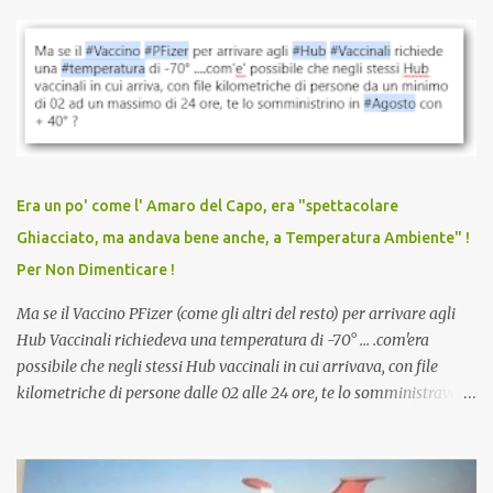
parlare di un vaccino che diffonda il virus anche dopo la
vaccinazione. Non avevamo mai sentito parlare di ricompense,
sconti, incentivi per vaccinarsi. Non avevamo mai visto
discriminazioni per coloro che non l’hanno fatto. Se non sei stato
vaccinato, nessuno aveva prima cercato di farti sentire una
persona cattiva. Non avevamo mai visto un vaccino che minacci le
relazioni tra familiari, colleghi e amici. Non avevamo mai visto un
vaccino usato per minacciare i mezzi di sussistenza, il lavoro o la
Era un po' come l' Amaro del Capo, era "spettacolare
scuola. Non avevamo mai visto un vaccino che permettesse a un
Ghiacciato, ma andava bene anche, a Temperatura Ambiente" !
dodicenne di ignorare il consenso dei genitori. Dopo tutti i vaccini
Per Non Dimenticare !
che abbiamo elencato sopra...
Ma se il Vaccino PFizer (come gli altri del resto) per arrivare agli
Hub Vaccinali richiedeva una temperatura di -70° ... .com'era
possibile che negli stessi Hub vaccinali in cui arrivava, con file
kilometriche di persone dalle 02 alle 24 ore, te lo somministravano
in Agosto con + 40° ? Ricordate i Camioncini di Gelati affittati per
lo scopo della temperatura? Qualcuno a suo tempo ribattezzo' il
Vaccino come: l' Amaro del Capo, era "spettacolare Ghiacciato, ma