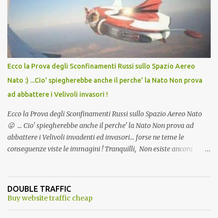
andava bene anche, a Temperatura Ambiente"! Riproponiamo
l'articolo per NON Dimenticare!
Ecco la Prova degli Sconfinamenti Russi sullo Spazio Aereo
Nato :) ...Cio' spiegherebbe anche il perche' la Nato Non prova
ad abbattere i Velivoli invasori !
Ecco la Prova degli Sconfinamenti Russi sullo Spazio Aereo Nato
😛 ... Cio' spiegherebbe anche il perche' la Nato Non prova ad
abbattere i Velivoli invadenti ed invasori... forse ne teme le
conseguenze viste le immagini ! Tranquilli, Non esiste ancora
alcuna notizia di un'invasione dello spazio aereo NATO da parte di
un robot chiamato "Goldrake"; questo evento sembra essere
ancora una fantasia Nato o forse una "False Flag", per provocare
DOUBLE TRAFFIC
una guerra mondiale che difficilmente da menti sane, potrebbe
Buy website traffic cheap
scoccare ! !