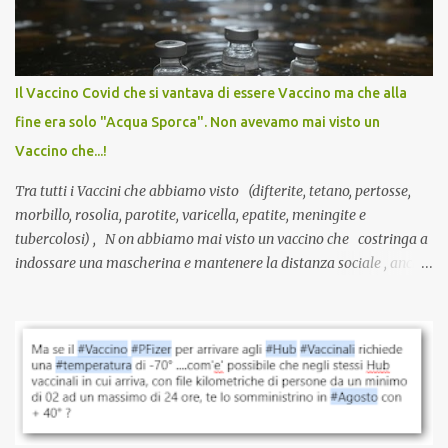
sviluppato in tempi record, con tecnologie mai utilizzate prima su
larga scala, ancora oggetto di studio e di discussione
internazionale serve solo una firma. La tua. Lo si somministra
anche a persone sane, giovani, senza fattori di rischio, spesso già
Il Vaccino Covid che si vantava di essere Vaccino ma che alla
guarite da un’infezione naturale . Ma non serve una visita, non
fine era solo "Acqua Sporca". Non avevamo mai visto un
serve una prescrizione. Non c’è diagnosi. Non c’è presa in carico.
Vaccino che...!
L’unico atto richiesto è una fi...
Tra tutti i Vaccini che abbiamo visto (difterite, tetano, pertosse,
morbillo, rosolia, parotite, varicella, epatite, meningite e
tubercolosi) , N on abbiamo mai visto un vaccino che costringa a
indossare una mascherina e mantenere la distanza sociale , anche
quando eri completamente vaccinato… Non avevamo mai sentito
parlare di un vaccino che diffonda il virus anche dopo la
vaccinazione. Non avevamo mai sentito parlare di ricompense,
sconti, incentivi per vaccinarsi. Non avevamo mai visto
discriminazioni per coloro che non l’hanno fatto. Se non sei stato
vaccinato, nessuno aveva prima cercato di farti sentire una
persona cattiva. Non avevamo mai visto un vaccino che minacci le