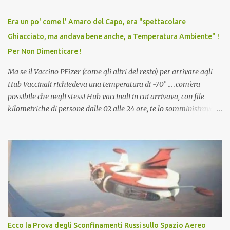
relazioni tra familiari, colleghi e amici. Non avevamo mai visto un
vaccino usato per minacciare i mezzi di sussistenza, il lavoro o la
Era un po' come l' Amaro del Capo, era "spettacolare
scuola. Non avevamo mai visto un vaccino che permettesse a un
Ghiacciato, ma andava bene anche, a Temperatura Ambiente" !
dodicenne di ignorare il consenso dei genitori. Dopo tutti i vaccini
Per Non Dimenticare !
che abbiamo elencato sopra...
Ma se il Vaccino PFizer (come gli altri del resto) per arrivare agli
Hub Vaccinali richiedeva una temperatura di -70° ... .com'era
possibile che negli stessi Hub vaccinali in cui arrivava, con file
kilometriche di persone dalle 02 alle 24 ore, te lo somministravano
in Agosto con + 40° ? Ricordate i Camioncini di Gelati affittati per
lo scopo della temperatura? Qualcuno a suo tempo ribattezzo' il
Vaccino come: l' Amaro del Capo, era "spettacolare Ghiacciato, ma
andava bene anche, a Temperatura Ambiente"! Riproponiamo
l'articolo per NON Dimenticare!
Ecco la Prova degli Sconfinamenti Russi sullo Spazio Aereo