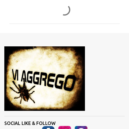
C
o
m
m
e
n
t
i
SOCIAL LIKE & FOLLOW