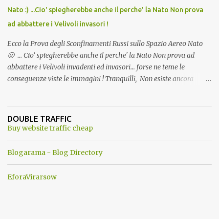
Nato :) ...Cio' spiegherebbe anche il perche' la Nato Non prova
ad abbattere i Velivoli invasori !
Ecco la Prova degli Sconfinamenti Russi sullo Spazio Aereo Nato
😛 ... Cio' spiegherebbe anche il perche' la Nato Non prova ad
abbattere i Velivoli invadenti ed invasori... forse ne teme le
conseguenze viste le immagini ! Tranquilli, Non esiste ancora
alcuna notizia di un'invasione dello spazio aereo NATO da parte di
un robot chiamato "Goldrake"; questo evento sembra essere
ancora una fantasia Nato o forse una "False Flag", per provocare
DOUBLE TRAFFIC
una guerra mondiale che difficilmente da menti sane, potrebbe
Buy website traffic cheap
scoccare ! !
Blogarama - Blog Directory
EforaVirarsow