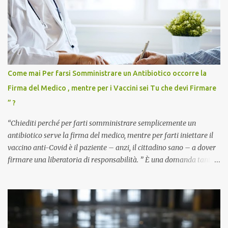
Come mai Per farsi Somministrare un Antibiotico occorre la
Firma del Medico , mentre per i Vaccini sei Tu che devi Firmare
” ?
“Chiediti perché per farti somministrare semplicemente un
antibiotico serve la firma del medico, mentre per farti iniettare il
vaccino anti-Covid è il paziente – anzi, il cittadino sano – a dover
firmare una liberatoria di responsabilità. ” È una domanda tanto
semplice quanto devastante quella posta dal dottor Andrea
Stramezzi, medico, che ha curato migliaia di pazienti durante la
pandemia. Un interrogativo che dovrebbe scuotere chiunque abbia
ancora il coraggio di pensare con la propria testa. Per il vaccino
anti-Covid, un pro-farmaco, con autorizzazione condizionata,