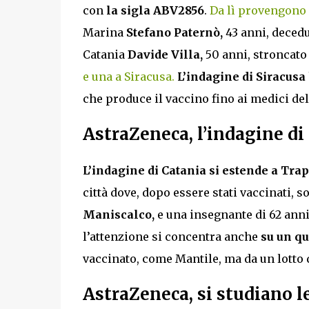
con
la sigla ABV2856
.
Da lì provengono l
Marina
Stefano Paternò,
43 anni, decedu
Catania
Davide Villa,
50 anni, stroncato 
e una a Siracusa.
L’indagine di Siracusa
che produce il vaccino fino ai medici del
AstraZeneca, l’indagine di 
L’indagine di Catania si estende a Tra
città dove, dopo essere stati vaccinati, 
Maniscalco,
e una insegnante di 62 ann
l’attenzione si concentra anche
su un qu
vaccinato, come Mantile, ma da un lotto 
AstraZeneca, si studiano le