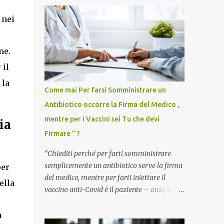
 nei
ne.
 il
 la
Come mai Per farsi Somministrare un
Antibiotico occorre la Firma del Medico ,
mentre per i Vaccini sei Tu che devi
ia
Firmare ” ?
“Chiediti perché per farti somministrare
semplicemente un antibiotico serve la firma
per
del medico, mentre per farti iniettare il
ella
vaccino anti-Covid è il paziente – anzi, il
cittadino sano – a dover firmare una
liberatoria di responsabilità. ” È una
a