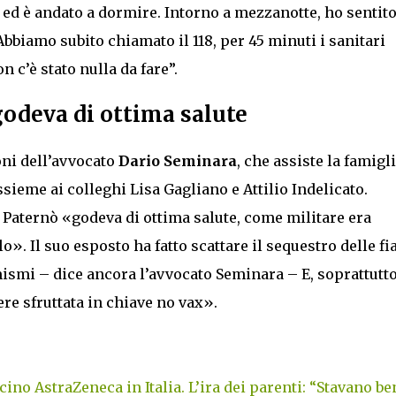
a ed è andato a dormire. Intorno a mezzanotte, ho sentit
bbiamo subito chiamato il 118, per 45 minuti i sanitari
 c’è stato nulla da fare”.
godeva di ottima salute
oni dell’avvocato
Dario Seminara
, che assiste la famigl
ssieme ai colleghi Lisa Gagliano e Attilio Indelicato.
 Paternò «godeva di ottima salute, come militare era
o». Il suo esposto ha fatto scattare il sequestro delle fi
ismi – dice ancora l’avvocato Seminara – E, soprattutto
e sfruttata in chiave no vax».
cino AstraZeneca in Italia. L’ira dei parenti: “Stavano be