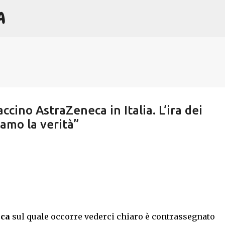
A
Passa ai contenuti principali
ccino AstraZeneca in Italia. L’ira dei
amo la verità”
eca
sul quale occorre vederci chiaro è contrassegnato