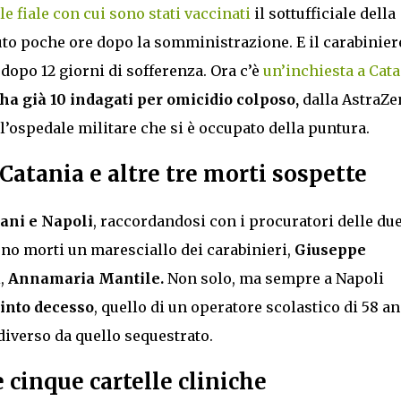
e fiale con cui sono stati vaccinati
il sottufficiale della
to poche ore dopo la somministrazione. E il carabinier
dopo 12 giorni di sofferenza. Ora c’è
un’inchiesta a Cat
 ha già 10 indagati per omicidio colposo,
dalla AstraZe
l’ospedale militare che si è occupato della puntura.
Catania e altre tre morti sospette
pani e Napoli
, raccordandosi con i procuratori delle du
sono morti un maresciallo dei carabinieri,
Giuseppe
i,
Annamaria Mantile.
Non solo, ma sempre a Napoli
into decesso
, quello di un operatore scolastico di 58 an
diverso da quello sequestrato.
 cinque cartelle cliniche