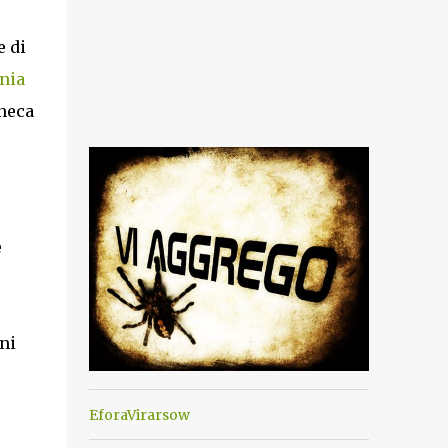
e di
ania
neca
e
ni
EforaVirarsow