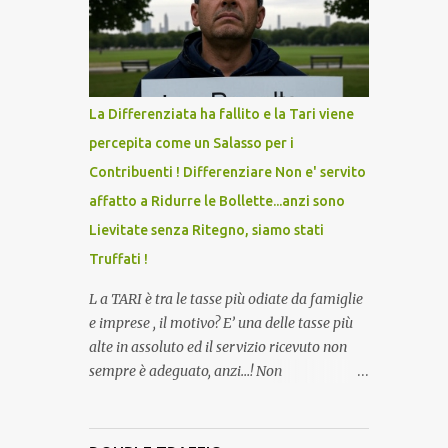
lo scopo della temperatura? Qualcuno a suo
tempo ribattezzo' il Vaccino come: l' Amaro
del Capo, era "spettacolare Ghiacciato, ma
andava bene anche, a Temperatura
Ambiente"! Riproponiamo l'articolo per NON
La Differenziata ha fallito e la Tari viene
Dimenticare!
percepita come un Salasso per i
Contribuenti ! Differenziare Non e' servito
affatto a Ridurre le Bollette...anzi sono
Lievitate senza Ritegno, siamo stati
Truffati !
L a TARI è tra le tasse più odiate da famiglie
e imprese , il motivo? E’ una delle tasse più
alte in assoluto ed il servizio ricevuto non
sempre è adeguato, anzi…! Non
dimentichiamo che per la raccolta
differenziata, facciamo quasi tutto noi
cittadini direttamente a casa, abbiamo