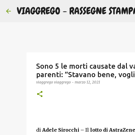
VIAGGREGO - RASSEGNE STAMP
Sono 5 le morti causate dal va
parenti: “Stavano bene, vogli
viaggrego
viaggrego
-
marzo 12, 2021
di
Adele Sirocchi –
Il
lotto di AstraZen