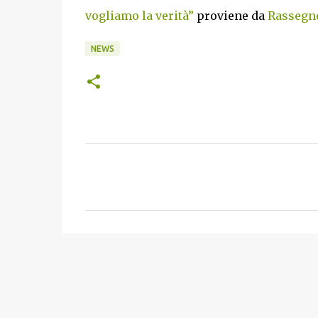
vogliamo la verità”
proviene da
Rassegne
NEWS
C
o
m
m
e
n
t
i