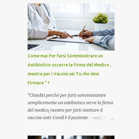
Come mai Per farsi Somministrare un
Antibiotico occorre la Firma del Medico ,
mentre per i Vaccini sei Tu che devi
Firmare ” ?
“Chiediti perché per farti somministrare
semplicemente un antibiotico serve la firma
del medico, mentre per farti iniettare il
vaccino anti-Covid è il paziente – anzi, il
cittadino sano – a dover firmare una
liberatoria di responsabilità. ” È una