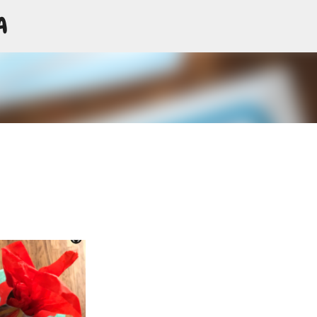
A
Passa ai contenuti principali
i