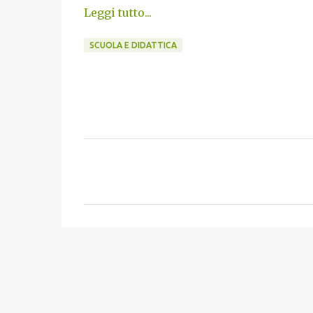
Leggi tutto...
SCUOLA E DIDATTICA
C
o
m
m
e
n
t
i