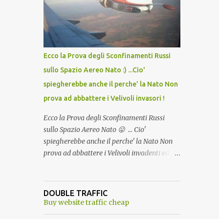
lo scopo della temperatura? Qualcuno a suo
tempo ribattezzo' il Vaccino come: l' Amaro
del Capo, era "spettacolare Ghiacciato, ma
andava bene anche, a Temperatura
Ambiente"! Riproponiamo l'articolo per NON
Ecco la Prova degli Sconfinamenti Russi
Dimenticare!
sullo Spazio Aereo Nato :) ...Cio'
spiegherebbe anche il perche' la Nato Non
prova ad abbattere i Velivoli invasori !
Ecco la Prova degli Sconfinamenti Russi
sullo Spazio Aereo Nato 😛 ... Cio'
spiegherebbe anche il perche' la Nato Non
prova ad abbattere i Velivoli invadenti ed
invasori... forse ne teme le conseguenze viste
le immagini ! Tranquilli, Non esiste ancora
alcuna notizia di un'invasione dello spazio
DOUBLE TRAFFIC
aereo NATO da parte di un robot chiamato
Buy website traffic cheap
"Goldrake"; questo evento sembra essere