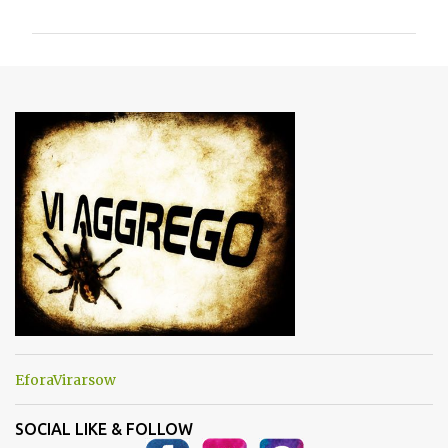
m
m
e
n
t
i
EforaVirarsow
SOCIAL LIKE & FOLLOW