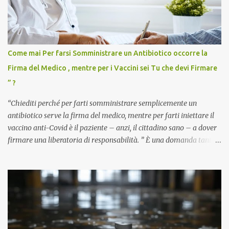
Come mai Per farsi Somministrare un Antibiotico occorre la
Firma del Medico , mentre per i Vaccini sei Tu che devi Firmare
” ?
“Chiediti perché per farti somministrare semplicemente un
antibiotico serve la firma del medico, mentre per farti iniettare il
vaccino anti-Covid è il paziente – anzi, il cittadino sano – a dover
firmare una liberatoria di responsabilità. ” È una domanda tanto
semplice quanto devastante quella posta dal dottor Andrea
Stramezzi, medico, che ha curato migliaia di pazienti durante la
pandemia. Un interrogativo che dovrebbe scuotere chiunque abbia
ancora il coraggio di pensare con la propria testa. Per il vaccino
anti-Covid, un pro-farmaco, con autorizzazione condizionata,
sviluppato in tempi record, con tecnologie mai utilizzate prima su
larga scala, ancora oggetto di studio e di discussione