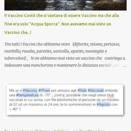
internazionale serve solo una firma. La tua. Lo si somministra
anche a persone sane, giovani, senza fattori di rischio, spesso già
Il Vaccino Covid che si vantava di essere Vaccino ma che alla
guarite da un’infezione naturale . Ma non serve una visita, non
fine era solo "Acqua Sporca". Non avevamo mai visto un
serve una prescrizione. Non c’è diagnosi. Non c’è presa in carico.
Vaccino che...!
L’unico atto richiesto è una fi...
Tra tutti i Vaccini che abbiamo visto (difterite, tetano, pertosse,
morbillo, rosolia, parotite, varicella, epatite, meningite e
tubercolosi) , N on abbiamo mai visto un vaccino che costringa a
indossare una mascherina e mantenere la distanza sociale , anche
quando eri completamente vaccinato… Non avevamo mai sentito
parlare di un vaccino che diffonda il virus anche dopo la
vaccinazione. Non avevamo mai sentito parlare di ricompense,
sconti, incentivi per vaccinarsi. Non avevamo mai visto
discriminazioni per coloro che non l’hanno fatto. Se non sei stato
vaccinato, nessuno aveva prima cercato di farti sentire una
persona cattiva. Non avevamo mai visto un vaccino che minacci le
relazioni tra familiari, colleghi e amici. Non avevamo mai visto un
vaccino usato per minacciare i mezzi di sussistenza, il lavoro o la