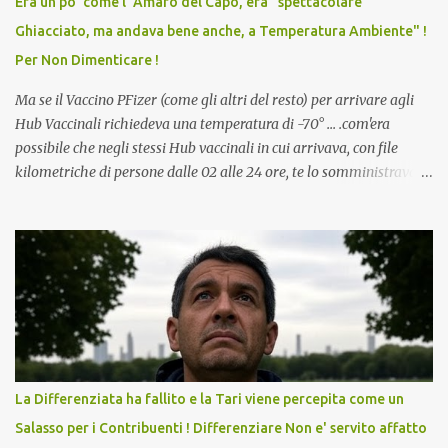
Era un po' come l' Amaro del Capo, era "spettacolare
scuola. Non avevamo mai visto un vaccino che permettesse a un
Ghiacciato, ma andava bene anche, a Temperatura Ambiente" !
dodicenne di ignorare il consenso dei genitori. Dopo tutti i vaccini
Per Non Dimenticare !
che abbiamo elencato sopra...
Ma se il Vaccino PFizer (come gli altri del resto) per arrivare agli
Hub Vaccinali richiedeva una temperatura di -70° ... .com'era
possibile che negli stessi Hub vaccinali in cui arrivava, con file
kilometriche di persone dalle 02 alle 24 ore, te lo somministravano
in Agosto con + 40° ? Ricordate i Camioncini di Gelati affittati per
lo scopo della temperatura? Qualcuno a suo tempo ribattezzo' il
Vaccino come: l' Amaro del Capo, era "spettacolare Ghiacciato, ma
andava bene anche, a Temperatura Ambiente"! Riproponiamo
l'articolo per NON Dimenticare!
La Differenziata ha fallito e la Tari viene percepita come un
Salasso per i Contribuenti ! Differenziare Non e' servito affatto