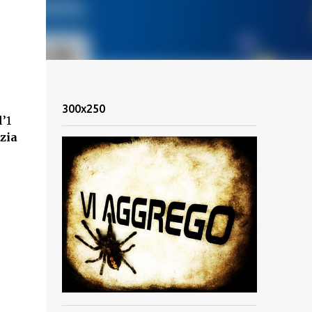
300x250
l’1
zia