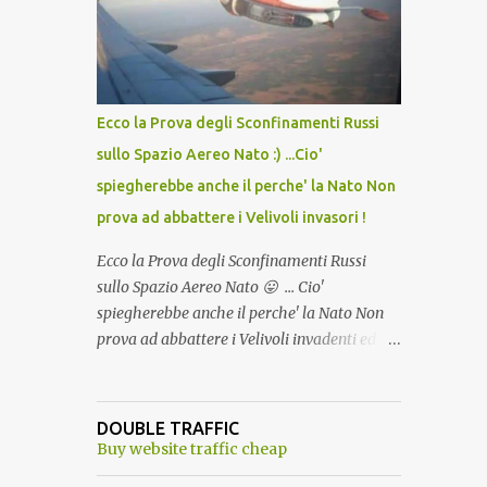
lo scopo della temperatura? Qualcuno a suo
tempo ribattezzo' il Vaccino come: l' Amaro
del Capo, era "spettacolare Ghiacciato, ma
andava bene anche, a Temperatura
Ambiente"! Riproponiamo l'articolo per NON
Ecco la Prova degli Sconfinamenti Russi
Dimenticare!
sullo Spazio Aereo Nato :) ...Cio'
spiegherebbe anche il perche' la Nato Non
prova ad abbattere i Velivoli invasori !
Ecco la Prova degli Sconfinamenti Russi
sullo Spazio Aereo Nato 😛 ... Cio'
spiegherebbe anche il perche' la Nato Non
prova ad abbattere i Velivoli invadenti ed
invasori... forse ne teme le conseguenze viste
le immagini ! Tranquilli, Non esiste ancora
alcuna notizia di un'invasione dello spazio
DOUBLE TRAFFIC
aereo NATO da parte di un robot chiamato
Buy website traffic cheap
"Goldrake"; questo evento sembra essere