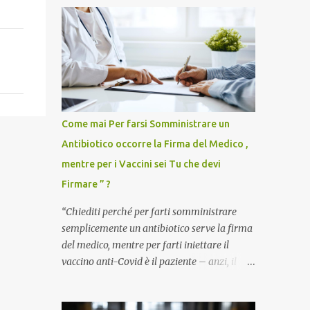
Come mai Per farsi Somministrare un
Antibiotico occorre la Firma del Medico ,
mentre per i Vaccini sei Tu che devi
Firmare ” ?
“Chiediti perché per farti somministrare
semplicemente un antibiotico serve la firma
del medico, mentre per farti iniettare il
vaccino anti-Covid è il paziente – anzi, il
cittadino sano – a dover firmare una
liberatoria di responsabilità. ” È una