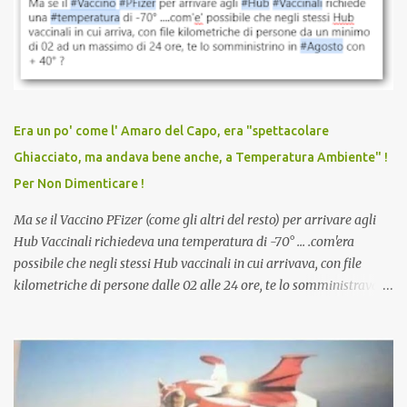
sconti, incentivi per vaccinarsi. Non avevamo mai visto
discriminazioni per coloro che non l’hanno fatto. Se non sei stato
vaccinato, nessuno aveva prima cercato di farti sentire una
persona cattiva. Non avevamo mai visto un vaccino che minacci le
relazioni tra familiari, colleghi e amici. Non avevamo mai visto un
vaccino usato per minacciare i mezzi di sussistenza, il lavoro o la
Era un po' come l' Amaro del Capo, era "spettacolare
scuola. Non avevamo mai visto un vaccino che permettesse a un
Ghiacciato, ma andava bene anche, a Temperatura Ambiente" !
dodicenne di ignorare il consenso dei genitori. Dopo tutti i vaccini
Per Non Dimenticare !
che abbiamo elencato sopra...
Ma se il Vaccino PFizer (come gli altri del resto) per arrivare agli
Hub Vaccinali richiedeva una temperatura di -70° ... .com'era
possibile che negli stessi Hub vaccinali in cui arrivava, con file
kilometriche di persone dalle 02 alle 24 ore, te lo somministravano
in Agosto con + 40° ? Ricordate i Camioncini di Gelati affittati per
lo scopo della temperatura? Qualcuno a suo tempo ribattezzo' il
Vaccino come: l' Amaro del Capo, era "spettacolare Ghiacciato, ma
andava bene anche, a Temperatura Ambiente"! Riproponiamo
l'articolo per NON Dimenticare!