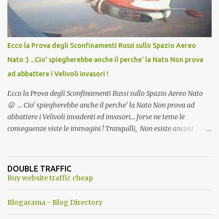
Ecco la Prova degli Sconfinamenti Russi sullo Spazio Aereo
Nato :) ...Cio' spiegherebbe anche il perche' la Nato Non prova
ad abbattere i Velivoli invasori !
Ecco la Prova degli Sconfinamenti Russi sullo Spazio Aereo Nato
😛 ... Cio' spiegherebbe anche il perche' la Nato Non prova ad
abbattere i Velivoli invadenti ed invasori... forse ne teme le
conseguenze viste le immagini ! Tranquilli, Non esiste ancora
alcuna notizia di un'invasione dello spazio aereo NATO da parte di
un robot chiamato "Goldrake"; questo evento sembra essere
ancora una fantasia Nato o forse una "False Flag", per provocare
DOUBLE TRAFFIC
una guerra mondiale che difficilmente da menti sane, potrebbe
Buy website traffic cheap
scoccare ! !
Blogarama - Blog Directory