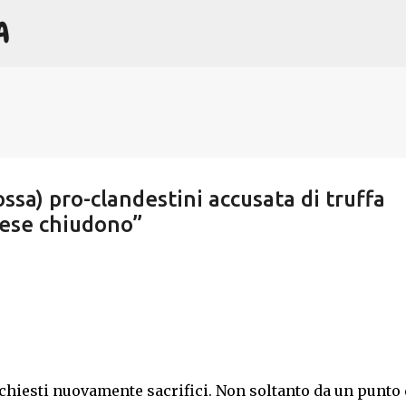
A
Passa ai contenuti principali
ossa) pro-clandestini accusata di truffa
rese chiudono”
 chiesti nuovamente sacrifici. Non soltanto da un punto 