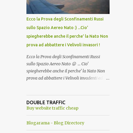
del Capo, era "spettacolare Ghiacciato, ma
andava bene anche, a Temperatura
Ambiente"! Riproponiamo l'articolo per NON
Ecco la Prova degli Sconfinamenti Russi
Dimenticare!
sullo Spazio Aereo Nato :) ...Cio'
spiegherebbe anche il perche' la Nato Non
prova ad abbattere i Velivoli invasori !
Ecco la Prova degli Sconfinamenti Russi
sullo Spazio Aereo Nato 😛 ... Cio'
spiegherebbe anche il perche' la Nato Non
prova ad abbattere i Velivoli invadenti ed
invasori... forse ne teme le conseguenze viste
le immagini ! Tranquilli, Non esiste ancora
alcuna notizia di un'invasione dello spazio
DOUBLE TRAFFIC
aereo NATO da parte di un robot chiamato
Buy website traffic cheap
"Goldrake"; questo evento sembra essere
ancora una fantasia Nato o forse una "False
Blogarama - Blog Directory
Flag", per provocare una guerra mondiale