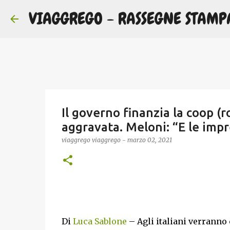
VIAGGREGO - RASSEGNE STAMP
Il governo finanzia la coop (r
aggravata. Meloni: “E le imp
viaggrego
viaggrego
-
marzo 02, 2021
Di
Luca Sablone
– Agli italiani verranno