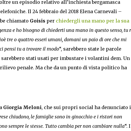
oltre un episodio relativo all’inchiesta bergamasca
telefoniche. Il 24 febbraio del 2018 Elena Carnevali –
ebbe chiamato
Goisis
per
chiedergli una mano per la sua
rgenza e ho bisogno di chiederti una mano in questo senso, tu r
 cioè tre o quattro esseri umani, domani un paio di ore che mi
 ci pensi tu a trovare il modo
“, sarebbero state le parole
 sarebbero stati usati per imbustare i volantini dem. Un
 rilievo penale. Ma che da un punto di vista politico ha
da
Giorgia Meloni
, che sui propri social ha denunciato i
ese chiudono, le famiglie sono in ginocchio e i ristori non
i sono sempre le stesse. Tutto cambia per non cambiare nulla
“. I