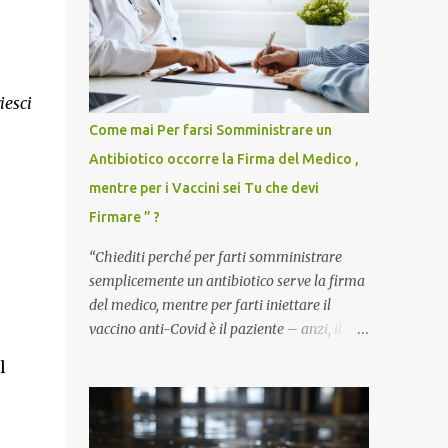
iesci
Come mai Per farsi Somministrare un
Antibiotico occorre la Firma del Medico ,
mentre per i Vaccini sei Tu che devi
Firmare ” ?
“Chiediti perché per farti somministrare
semplicemente un antibiotico serve la firma
del medico, mentre per farti iniettare il
vaccino anti-Covid è il paziente – anzi, il
cittadino sano – a dover firmare una
l
liberatoria di responsabilità. ” È una
domanda tanto semplice quanto devastante
quella posta dal dottor Andrea Stramezzi,