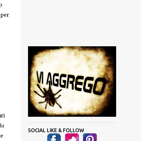
o
 per
l
ti
la
SOCIAL LIKE & FOLLOW
te