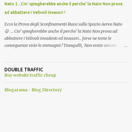
Nato :) ...Cio' spiegherebbe anche il perche' la Nato Non prova
ad abbattere i Velivoli invasori !
Ecco la Prova degli Sconfinamenti Russi sullo Spazio Aereo Nato
😛 ... Cio' spiegherebbe anche il perche' la Nato Non prova ad
abbattere i Velivoli invadenti ed invasori... forse ne teme le
conseguenze viste le immagini ! Tranquilli, Non esiste ancora
alcuna notizia di un'invasione dello spazio aereo NATO da parte di
un robot chiamato "Goldrake"; questo evento sembra essere
ancora una fantasia Nato o forse una "False Flag", per provocare
DOUBLE TRAFFIC
una guerra mondiale che difficilmente da menti sane, potrebbe
Buy website traffic cheap
scoccare ! !
Blogarama - Blog Directory