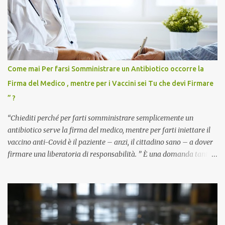
Come mai Per farsi Somministrare un Antibiotico occorre la
Firma del Medico , mentre per i Vaccini sei Tu che devi Firmare
” ?
“Chiediti perché per farti somministrare semplicemente un
antibiotico serve la firma del medico, mentre per farti iniettare il
vaccino anti-Covid è il paziente – anzi, il cittadino sano – a dover
firmare una liberatoria di responsabilità. ” È una domanda tanto
semplice quanto devastante quella posta dal dottor Andrea
Stramezzi, medico, che ha curato migliaia di pazienti durante la
pandemia. Un interrogativo che dovrebbe scuotere chiunque abbia
ancora il coraggio di pensare con la propria testa. Per il vaccino
anti-Covid, un pro-farmaco, con autorizzazione condizionata,