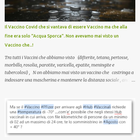
sviluppato in tempi record, con tecnologie mai utilizzate prima su
larga scala, ancora oggetto di studio e di discussione
internazionale serve solo una firma. La tua. Lo si somministra
anche a persone sane, giovani, senza fattori di rischio, spesso già
Il Vaccino Covid che si vantava di essere Vaccino ma che alla
guarite da un’infezione naturale . Ma non serve una visita, non
fine era solo "Acqua Sporca". Non avevamo mai visto un
serve una prescrizione. Non c’è diagnosi. Non c’è presa in carico.
Vaccino che...!
L’unico atto richiesto è una fi...
Tra tutti i Vaccini che abbiamo visto (difterite, tetano, pertosse,
morbillo, rosolia, parotite, varicella, epatite, meningite e
tubercolosi) , N on abbiamo mai visto un vaccino che costringa a
indossare una mascherina e mantenere la distanza sociale , anche
quando eri completamente vaccinato… Non avevamo mai sentito
parlare di un vaccino che diffonda il virus anche dopo la
vaccinazione. Non avevamo mai sentito parlare di ricompense,
sconti, incentivi per vaccinarsi. Non avevamo mai visto
discriminazioni per coloro che non l’hanno fatto. Se non sei stato
vaccinato, nessuno aveva prima cercato di farti sentire una
persona cattiva. Non avevamo mai visto un vaccino che minacci le