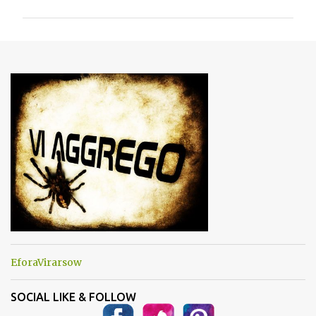
m
m
e
n
t
i
EforaVirarsow
SOCIAL LIKE & FOLLOW