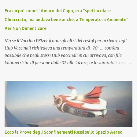
relazioni tra familiari, colleghi e amici. Non avevamo mai visto un
vaccino usato per minacciare i mezzi di sussistenza, il lavoro o la
Era un po' come l' Amaro del Capo, era "spettacolare
scuola. Non avevamo mai visto un vaccino che permettesse a un
Ghiacciato, ma andava bene anche, a Temperatura Ambiente" !
dodicenne di ignorare il consenso dei genitori. Dopo tutti i vaccini
Per Non Dimenticare !
che abbiamo elencato sopra...
Ma se il Vaccino PFizer (come gli altri del resto) per arrivare agli
Hub Vaccinali richiedeva una temperatura di -70° ... .com'era
possibile che negli stessi Hub vaccinali in cui arrivava, con file
kilometriche di persone dalle 02 alle 24 ore, te lo somministravano
in Agosto con + 40° ? Ricordate i Camioncini di Gelati affittati per
lo scopo della temperatura? Qualcuno a suo tempo ribattezzo' il
Vaccino come: l' Amaro del Capo, era "spettacolare Ghiacciato, ma
andava bene anche, a Temperatura Ambiente"! Riproponiamo
l'articolo per NON Dimenticare!
Ecco la Prova degli Sconfinamenti Russi sullo Spazio Aereo