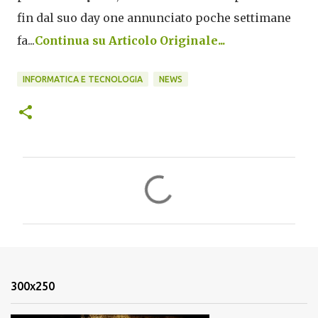
fin dal suo day one annunciato poche settimane
fa...
Continua su Articolo Originale...
INFORMATICA E TECNOLOGIA
NEWS
C
o
m
m
e
n
300x250
t