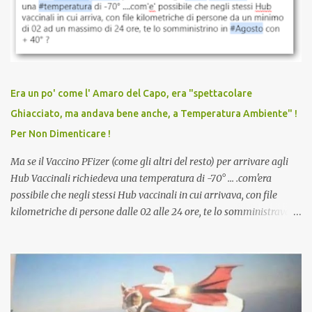
sconti, incentivi per vaccinarsi. Non avevamo mai visto
discriminazioni per coloro che non l’hanno fatto. Se non sei stato
vaccinato, nessuno aveva prima cercato di farti sentire una
persona cattiva. Non avevamo mai visto un vaccino che minacci le
relazioni tra familiari, colleghi e amici. Non avevamo mai visto un
vaccino usato per minacciare i mezzi di sussistenza, il lavoro o la
Era un po' come l' Amaro del Capo, era "spettacolare
scuola. Non avevamo mai visto un vaccino che permettesse a un
Ghiacciato, ma andava bene anche, a Temperatura Ambiente" !
dodicenne di ignorare il consenso dei genitori. Dopo tutti i vaccini
Per Non Dimenticare !
che abbiamo elencato sopra...
Ma se il Vaccino PFizer (come gli altri del resto) per arrivare agli
Hub Vaccinali richiedeva una temperatura di -70° ... .com'era
possibile che negli stessi Hub vaccinali in cui arrivava, con file
kilometriche di persone dalle 02 alle 24 ore, te lo somministravano
in Agosto con + 40° ? Ricordate i Camioncini di Gelati affittati per
lo scopo della temperatura? Qualcuno a suo tempo ribattezzo' il
Vaccino come: l' Amaro del Capo, era "spettacolare Ghiacciato, ma
andava bene anche, a Temperatura Ambiente"! Riproponiamo
l'articolo per NON Dimenticare!