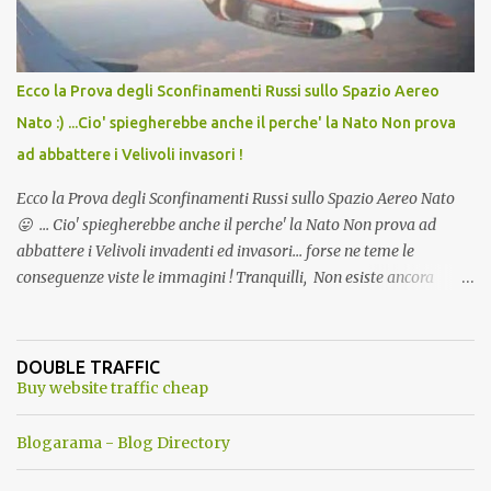
Ecco la Prova degli Sconfinamenti Russi sullo Spazio Aereo
Nato :) ...Cio' spiegherebbe anche il perche' la Nato Non prova
ad abbattere i Velivoli invasori !
Ecco la Prova degli Sconfinamenti Russi sullo Spazio Aereo Nato
😛 ... Cio' spiegherebbe anche il perche' la Nato Non prova ad
abbattere i Velivoli invadenti ed invasori... forse ne teme le
conseguenze viste le immagini ! Tranquilli, Non esiste ancora
alcuna notizia di un'invasione dello spazio aereo NATO da parte di
un robot chiamato "Goldrake"; questo evento sembra essere
ancora una fantasia Nato o forse una "False Flag", per provocare
DOUBLE TRAFFIC
una guerra mondiale che difficilmente da menti sane, potrebbe
Buy website traffic cheap
scoccare ! !
Blogarama - Blog Directory