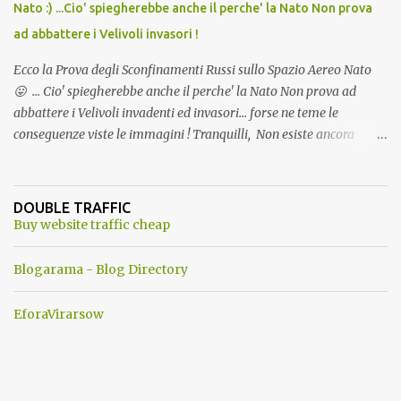
Nato :) ...Cio' spiegherebbe anche il perche' la Nato Non prova
ad abbattere i Velivoli invasori !
Ecco la Prova degli Sconfinamenti Russi sullo Spazio Aereo Nato
😛 ... Cio' spiegherebbe anche il perche' la Nato Non prova ad
abbattere i Velivoli invadenti ed invasori... forse ne teme le
conseguenze viste le immagini ! Tranquilli, Non esiste ancora
alcuna notizia di un'invasione dello spazio aereo NATO da parte di
un robot chiamato "Goldrake"; questo evento sembra essere
ancora una fantasia Nato o forse una "False Flag", per provocare
DOUBLE TRAFFIC
una guerra mondiale che difficilmente da menti sane, potrebbe
Buy website traffic cheap
scoccare ! !
Blogarama - Blog Directory
EforaVirarsow