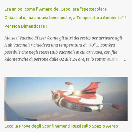
vaccino usato per minacciare i mezzi di sussistenza, il lavoro o la
Era un po' come l' Amaro del Capo, era "spettacolare
scuola. Non avevamo mai visto un vaccino che permettesse a un
Ghiacciato, ma andava bene anche, a Temperatura Ambiente" !
dodicenne di ignorare il consenso dei genitori. Dopo tutti i vaccini
Per Non Dimenticare !
che abbiamo elencato sopra...
Ma se il Vaccino PFizer (come gli altri del resto) per arrivare agli
Hub Vaccinali richiedeva una temperatura di -70° ... .com'era
possibile che negli stessi Hub vaccinali in cui arrivava, con file
kilometriche di persone dalle 02 alle 24 ore, te lo somministravano
in Agosto con + 40° ? Ricordate i Camioncini di Gelati affittati per
lo scopo della temperatura? Qualcuno a suo tempo ribattezzo' il
Vaccino come: l' Amaro del Capo, era "spettacolare Ghiacciato, ma
andava bene anche, a Temperatura Ambiente"! Riproponiamo
l'articolo per NON Dimenticare!
Ecco la Prova degli Sconfinamenti Russi sullo Spazio Aereo