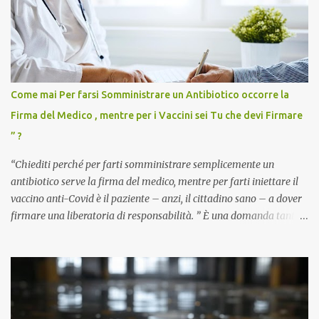
Come mai Per farsi Somministrare un Antibiotico occorre la
Firma del Medico , mentre per i Vaccini sei Tu che devi Firmare
” ?
“Chiediti perché per farti somministrare semplicemente un
antibiotico serve la firma del medico, mentre per farti iniettare il
vaccino anti-Covid è il paziente – anzi, il cittadino sano – a dover
firmare una liberatoria di responsabilità. ” È una domanda tanto
semplice quanto devastante quella posta dal dottor Andrea
Stramezzi, medico, che ha curato migliaia di pazienti durante la
pandemia. Un interrogativo che dovrebbe scuotere chiunque abbia
ancora il coraggio di pensare con la propria testa. Per il vaccino
anti-Covid, un pro-farmaco, con autorizzazione condizionata,
sviluppato in tempi record, con tecnologie mai utilizzate prima su