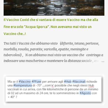
larga scala, ancora oggetto di studio e di discussione
internazionale serve solo una firma. La tua. Lo si somministra
anche a persone sane, giovani, senza fattori di rischio, spesso già
Il Vaccino Covid che si vantava di essere Vaccino ma che alla
guarite da un’infezione naturale . Ma non serve una visita, non
fine era solo "Acqua Sporca". Non avevamo mai visto un
serve una prescrizione. Non c’è diagnosi. Non c’è presa in carico.
Vaccino che...!
L’unico atto richiesto è una fi...
Tra tutti i Vaccini che abbiamo visto (difterite, tetano, pertosse,
morbillo, rosolia, parotite, varicella, epatite, meningite e
tubercolosi) , N on abbiamo mai visto un vaccino che costringa a
indossare una mascherina e mantenere la distanza sociale , anche
quando eri completamente vaccinato… Non avevamo mai sentito
parlare di un vaccino che diffonda il virus anche dopo la
vaccinazione. Non avevamo mai sentito parlare di ricompense,
sconti, incentivi per vaccinarsi. Non avevamo mai visto
discriminazioni per coloro che non l’hanno fatto. Se non sei stato
vaccinato, nessuno aveva prima cercato di farti sentire una
persona cattiva. Non avevamo mai visto un vaccino che minacci le
relazioni tra familiari, colleghi e amici. Non avevamo mai visto un